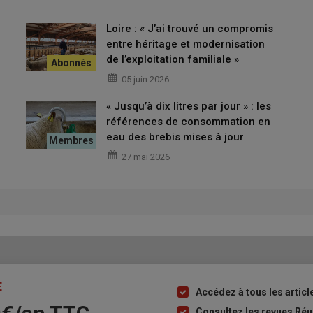
biotope
.
»
Loire : « J’ai trouvé un compromis
entre héritage et modernisation
r des surfaces bovines l’hiver ?
de l’exploitation familiale »
05 juin 2026
« Jusqu’à dix litres par jour » : les
 secs
références de consommation en
nce, originaire du massif de la Montagne noire entre les
eau des brebis mises à jour
rès peu représentée, sa présence historique se situant plutôt
27 mai 2026
hétérogène
sur toute la chaîne des Pyrénées
», souligne
des races animales ovines des Pyrénées centrales (l’Upra PC).
et autres rameaux sans corne qui ont contribué à la création de
E
Accédez à tous les articl
Liste
à
Consultez les revues Réu