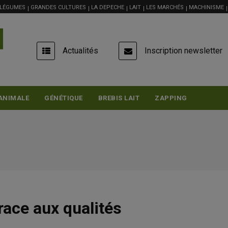
 LÉGUMES
GRANDES CULTURES
LA DEPECHE
LAIT
LES MARCHÉS
MACHINISME
USER
Actualités
Inscription newsletter
ACCOUNT
MENU
ANIMALE
GÉNÉTIQUE
BREBIS LAIT
ZAPPING
race aux qualités