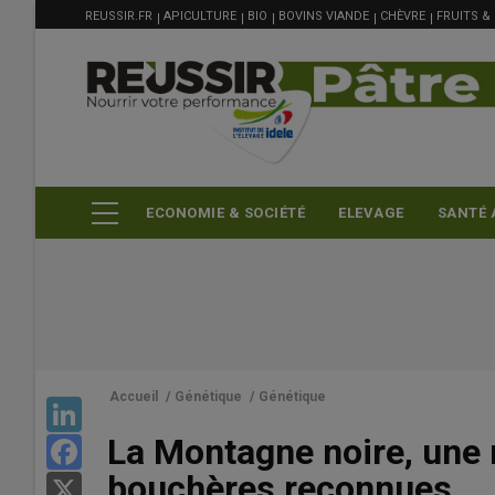
MENU
Aller
REUSSIR.FR
APICULTURE
BIO
BOVINS VIANDE
CHÈVRE
FRUITS &
FILIÈRE
au
contenu
principal
ECONOMIE & SOCIÉTÉ
ELEVAGE
SANTÉ 
Accueil
/
Génétique
/
Génétique
LinkedIn
La Montagne noire, une 
Facebook
bouchères reconnues
X