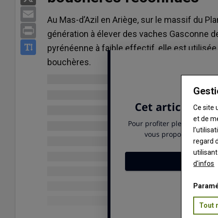
Email
Au Mas-d’Azil en Ariège, sur le massif du Pl
Print
génération à élever des vaches Gasconne d
pyrénéenne à faible effectif, elle est utilis
bouchères.
Gesti
Ce site 
et de m
l’utilis
regard d
utilisan
d'infos
Paramé
Tout 