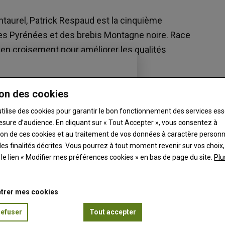
antaurel, Patrick Respaud est la cinquième
es Pyrénées et des brebis Montagne noire. Race
ée en croisement pour améliorer les qualités
on des cookies
utilise des cookies pour garantir le bon fonctionnement des services ess
esure d’audience. En cliquant sur « Tout Accepter », vous consentez à
ation de ces cookies et au traitement de vos données à caractère person
es finalités décrites. Vous pourrez à tout moment revenir sur vos choix,
t le lien « Modifier mes préférences cookies » en bas de page du site.
Plu
trer mes cookies
refuser
Tout accepter