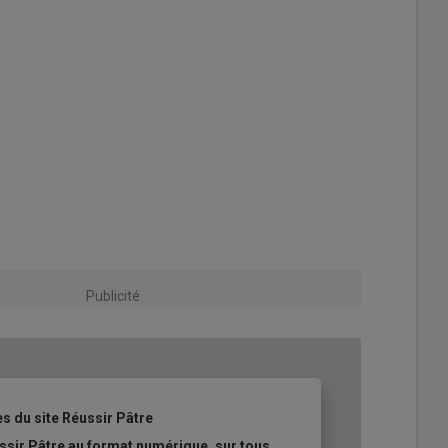
Publicité
es du site Réussir Pâtre
ssir Pâtre au format numérique, sur tous