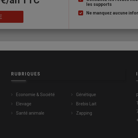
0€/an​ TTC
les supports
puce
Ne manquez aucune inform
E
RUBRIQUES
Economie & Société
Génétique
Elevage
Brebis Lait
Santé animale
Zapping