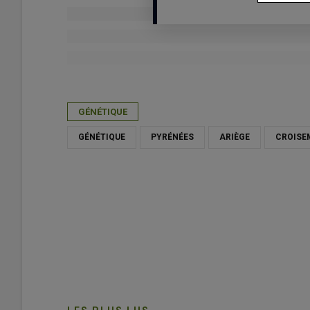
Publié le
ven 27/03/2026 - 11:30
- Par
Justine Bonnery, J
GÉNÉTIQUE
GÉNÉTIQUE
PYRÉNÉES
ARIÈGE
CROISE