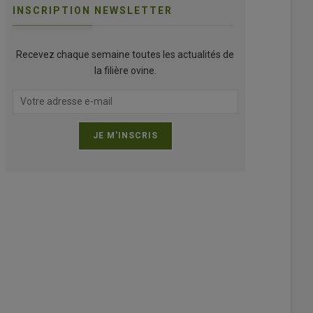
INSCRIPTION NEWSLETTER
Recevez chaque semaine toutes les actualités de
la filière ovine.
rie a dû être nettoyée et ré-équipée après des années de squat.
illes