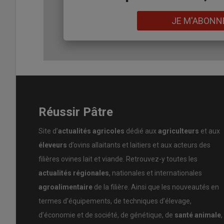
ou Cosne-sur-Loire, et commercialisées sous la marque
Lien
JE M'ABONN
«
J’aimerais en plus installer un
atelier de découpe et de
produits
jusqu’au bout.
» Matthieu peut compter sur un
immédiate de Brétigny-sur-Orge et d’Étampes… sans com
bassin de quelque
12 millions de consommateurs
.
Lire aussi :
Dans le Loir-et-Cher, jeunesse et 
Réussir Pâtre
Matthieu bénéficie d’un bail de
dix-huit ans renouvelab
Site d’
actualités agricoles
dédié aux
agriculteurs
et aux
Schintgen, installé en limousines. Les 80 hectares rest
éleveurs
d’ovins allaitants et laitiers et aux acteurs des
Bressonvilliers ses lettres de noblesse.
filières ovines lait et viande. Retrouvez-y toutes les
actualités régionales
, nationales et internationales
Une marque francilienne pour v
agroalimentaire
de la filière. Ainsi que les nouveautés en
«
En Île-de-France, la production ovine ne représent
termes d’équipements, de techniques d’élevage,
un
grand marché à conquérir.
» affirme David Tourte
d’économie et de société, de génétique, de
santé animale
,
«
Agneaux de bergers d’Île-de-France
». Cette mar