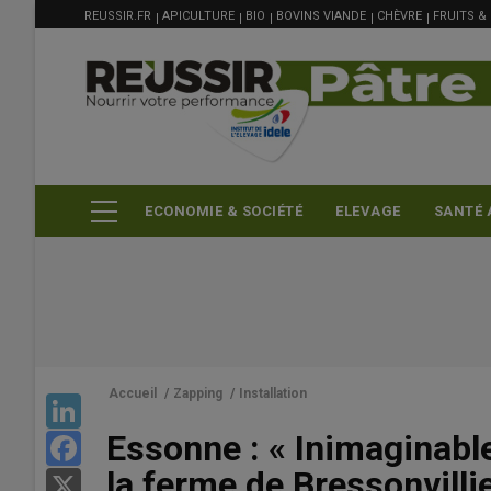
MENU
Aller
REUSSIR.FR
APICULTURE
BIO
BOVINS VIANDE
CHÈVRE
FRUITS &
FILIÈRE
au
contenu
principal
ECONOMIE & SOCIÉTÉ
ELEVAGE
SANTÉ 
Accueil
/
Zapping
/
Installation
LinkedIn
Essonne : « Inimaginable 
Facebook
la ferme de Bressonvilli
X