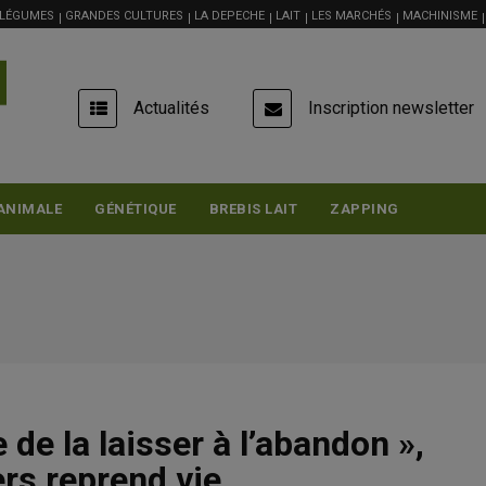
 LÉGUMES
GRANDES CULTURES
LA DEPECHE
LAIT
LES MARCHÉS
MACHINISME
USER
Actualités
Inscription newsletter
ACCOUNT
MENU
ANIMALE
GÉNÉTIQUE
BREBIS LAIT
ZAPPING
de la laisser à l’abandon »,
ers reprend vie