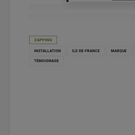
Publié le
mer 08/04/2026 - 11:30
- Par
Daphnée Séailles
ZAPPING
INSTALLATION
ILE-DE-FRANCE
MARQUE
TÉMOIGNAGE