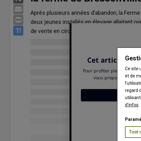
Email
Après plusieurs années d’abandon, la Ferme d
Print
deux jeunes installés en élevage allaitant ov
de vente en circuit court d’agneaux d’herbe.
Gesti
Ce site 
et de m
l’utilis
regard d
utilisan
d'infos
Paramé
Tout 