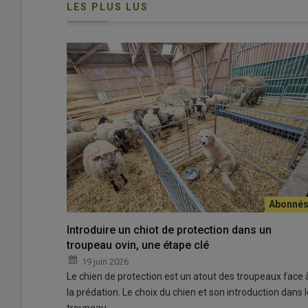
LES PLUS LUS
Matthieu Ode s'est installé en ovin viande à 28 ans grâc
publics.
© D. Séailles
Des bêlements se font à nouveau entendre sous la cha
Essonne. Exploitée pendant une courte période par
l’I
nra
Introduire un chiot de protection dans un
en 2018. Les bâtiments agricoles sont
squattés
durant 
troupeau ovin, une étape clé
hectares d’un seul tenant, la direction départementale de
19 juin 2026
imaginent alors
deux projets d’installation
en polycultu
Le chien de protection est un atout des troupeaux face 
ovin viande
sur 59 hectares. Un appel à manifestation d
la prédation. Le choix du chien et son introduction dans l
troupeau…