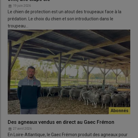
moyenne contenue dans les excréments des animaux
19 juin 2026
pâturant. Pour les vaches, ce ratio est de 0,98, et pour les
Le chien de protection est un atout des troupeaux face à la
chevaux, 0,81. Mais chez les ovins, la quantité d’azote des
prédation. Le choix du chien et son introduction dans le
fèces est
1,25 fois supérieure
à celle des pâturages, indiquant
troupeau…
qu’ils sélectionnent les espèces plus riches en azote que
d’autres.
Pour aller plus loin :
"
Geolocation tracking to monitor spatial distribution and
habitat selection of cows, horses and sheep grazing in
mountainous areas
", Roger Vidal-Cardos et al.
Des agneaux vendus en direct au Gaec Frémon
27 avril 2026
En Loire-Atlantique, le Gaec Frémon produit des agneaux pour