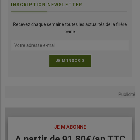
INSCRIPTION NEWSLETTER
Recevez chaque semaine toutes les actualités de la filière
ovine.
Publicité
TITRE
JE M'ABONNE
Body
A partir de 91,80€/an​ TTC