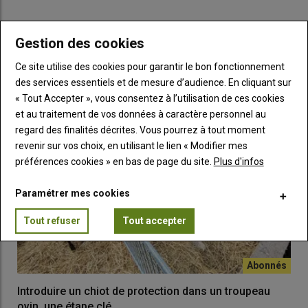
brebis et du pastoralisme
Gestion des cookies
LES PLUS LUS
Quant à la
ressource en eau
, elle n’apparaît pas comme un
Ce site utilise des cookies pour garantir le bon fonctionnement
facteur déterminant dans la répartition spatiale des troupeaux.
des services essentiels et de mesure d’audience. En cliquant sur
Ni les bovins ni les ovins n’ont montré de nette préférence pour
« Tout Accepter », vous consentez à l’utilisation de ces cookies
les bords des cours d’eau, même pendant les mois d’été les
et au traitement de vos données à caractère personnel au
plus chauds. L’étude suppose que c’est parce que l’eau est une
regard des finalités décrites. Vous pourrez à tout moment
ressource
bien distribuée
dans cette région des Pyrénées, et
revenir sur vos choix, en utilisant le lien « Modifier mes
que les ovins recherchent
avant tout des espaces ombragés
.
préférences cookies » en bas de page du site.
Plus d'infos
Paramétrer mes cookies
Les ovins font la fine bouche
Tout refuser
Tout accepter
Les ovins sont
de loin plus sélectifs
que les bovins et les
équins dans le choix des espèces végétales qu’ils
consomment. Ils s’efforcent activement de
consommer les
plantes plus riches en protéines
. Pour le démontrer, les
scientifiques catalans ont comparé la quantité d’azote
Introduire un chiot de protection dans un troupeau
moyenne disponible au pâturage et la quantité d’azote
ovin, une étape clé