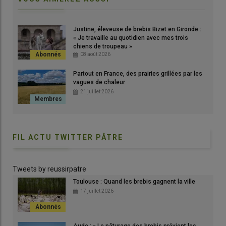
L'objectif des chercheurs catalans : mieux comprendre le
comportement du bétail au pâturage, pour affiner la gestion
Justine, éleveuse de brebis Bizet en Gironde :
des paysages pyrénéens et la conservation de leur
« Je travaille au quotidien avec mes trois
chiens de troupeau »
biodiversité.
08 août 2026
© IRTA
Partout en France, des prairies grillées par les
vagues de chaleur
Où va le bétail exactement, quels
itinéraires
suit-il et quel
type
21 juillet 2026
de pâturages
préfère-t-il manger dans les
Pyrénées
? Ce sont
les questions auxquelles une étude de l’Institut de recherche et
de technologie agroalimentaire de Catalogne a tenté de
répondre. Les scientifiques ont équipé de
colliers GPS
des
FIL ACTU TWITTER PÂTRE
ovins, bovins et équins
pâturant dans le parc naturel de l’Alt
Pirineu, en Catalogne.
Tweets by reussirpatre
Il en ressort que ces animaux occupent des
espaces
Toulouse : Quand les brebis gagnent la ville
complémentaires
. Les ovins se concentrent dans les
zones
17 juillet 2026
escarpées
, avec une pente moyenne de 52 %, entre 1 800 et 2
200 mètres d’altitude. Quant aux bovins et aux équins, ils sont
concentrés plus bas en altitude et recherchent avant tout des
Aude : « Le pâturage des brebis prévient les