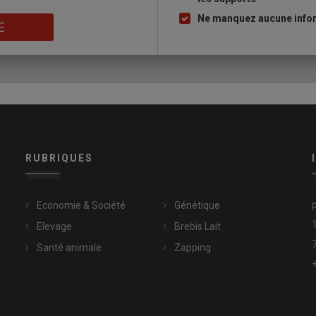
puce
re
Ne manquez aucune inform
E
e de complémentation en accès libre aux brebis, sans grand
ut !
». Il porte par ailleurs une attention particulière à la
ue j’avais beaucoup moins de soucis de parasitisme avec les
ec des béliers de cette race. Et au moindre problème de santé
âtiment d’élevage participe aussi à réduire la pression
 on travaille avec du vivant, il faut avoir une vigilance accrue
»
RUBRIQUES
Economie & Société
Génétique
Elevage
Brebis Lait
d’autres ressources sur la lutte contre le parasitisme sur
Santé animale
Zapping
64.fr/parasitisme/