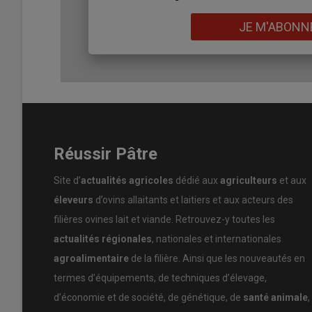
Lire aussi :
Un jour avec Pierre Autef, vétérinai
Lien
JE M'ABONN
L’éleveur a également essayé l’
homéopathie
sous form
succès. «
Quand on est face au parasitisme, on essaye to
génétique de son troupeau : «
Je me suis rendu compte q
moutons charollais
. Je croise donc toutes mes brebis av
avec une brebis, je la réforme
». La désinfection de son b
parasitaire. «
Le plus important c’est d’être présent. Quand
Réussir Pâtre
souligne-t-il.
Site d’
actualités agricoles
dédié aux
agriculteurs
et aux
Côté biblio
éleveurs
d’ovins allaitants et laitiers et aux acteurs des
filières ovines lait et viande. Retrouvez-y toutes les
Retrouvez des témoignages, des fiches techniques et 
actualités régionales
, nationales et internationales
le site du CDEO des Pyrénées-Atlantiques :
www.cdeo
agroalimentaire
de la filière. Ainsi que les nouveautés en
termes d’équipements, de techniques d’élevage,
d’économie et de société, de génétique, de
santé animale
,