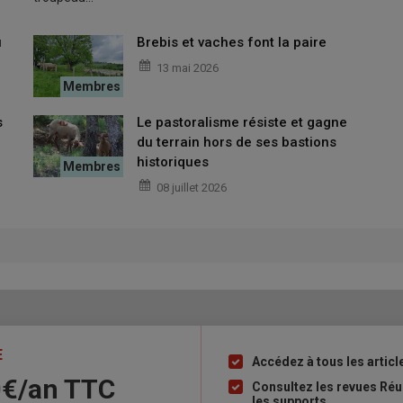
éleveur. Il privilégie désormais le zolvix et le lévamisole. «
Je
nce dans leur élevage. Avant d’avoir posé un vrai diagnostic, je
u
Brebis et vaches font la paire
tiles
».
13 mai 2026
s
Le pastoralisme résiste et gagne
du terrain hors de ses bastions
historiques
ques pour traiter à bon escient
08 juillet 2026
amment aux moments sensibles : avant la mise en lutte, à trois
fois pendant l’été. «
Les coprologies me permettent de savoir
 distincte la douve et les parasites intestinaux en limitant le
E
Accédez à tous les articl
Liste
0€/an​ TTC
à
Consultez les revues Réu
les supports