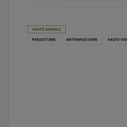
Publié le
ven 19/01/2024 - 11:30
- Par
Maelenn Royant
SANTÉ ANIMALE
PARASITISME
ANTIPARASITAIRE
HAUTE-VIE