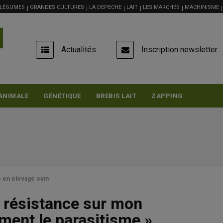
 LÉGUMES
GRANDES CULTURES
LA DEPECHE
LAIT
LES MARCHÉS
MACHINISME
USER
Actualités
Inscription newsletter
ACCOUNT
MENU
ANIMALE
GÉNÉTIQUE
BREBIS LAIT
ZAPPING
s en élevage ovin
a résistance sur mon
ement le parasitisme »