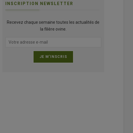
INSCRIPTION NEWSLETTER
Recevez chaque semaine toutes les actualités de
la filière ovine.
s traitements encore efficaces à 100 % sont administrés au brebis de s
rson