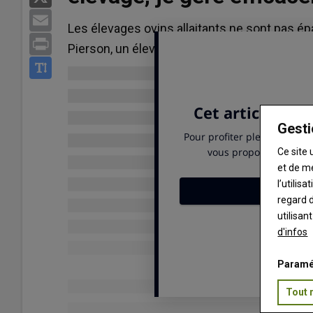
Email
Les élevages ovins allaitants ne sont pas ép
Print
Pierson, un éleveur de Haute-Vienne, fait fa
Gesti
Ce site 
et de m
l’utilis
regard d
utilisan
d'infos
Paramé
Tout 