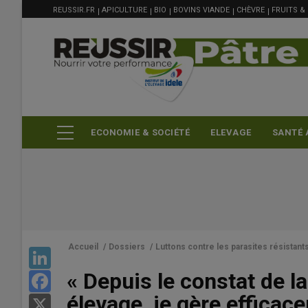
MENU
Aller
REUSSIR.FR
APICULTURE
BIO
BOVINS VIANDE
CHÈVRE
FRUITS &
FILIÈRE
au
contenu
principal
ECONOMIE & SOCIÉTÉ
ELEVAGE
SANTÉ 
Accueil
/
Dossiers
/
Luttons contre les parasites résistant
LinkedIn
« Depuis le constat de l
Facebook
élevage, je gère efficac
X