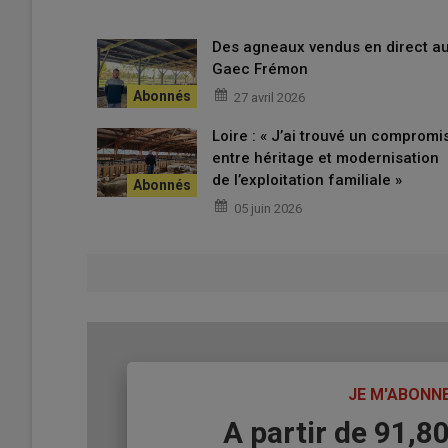
était nul. Je faisais des traitements à vide !
», s’exclame l’
recommande à tous les éleveurs de faire le test de résista
Des agneaux vendus en direct a
perdais des brebis et de l’argent dans des
traitements
inu
Gaec Frémon
27 avril 2026
Traiter au bon moment
Loire : « J’ai trouvé un compromi
entre héritage et modernisation
de l’exploitation familiale »
Lire aussi :
Interpréter les résultats coproscopi
05 juin 2026
Gabriel Pierson réalise des
coprologies
régulières, not
mois de gestation, juste avant l’agnelage et parfois une 
quand et comment traiter. Par exemple, je traite de manière
Zolvix qui est pourtant efficace contre les deux
».
Actionner tous les leviers
TITRE
JE M'ABONN
Body
A partir de 91,8