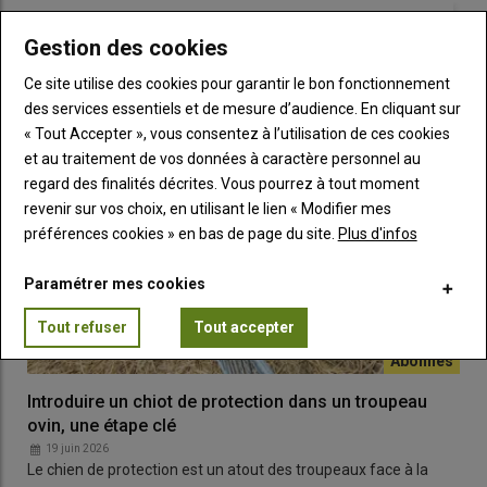
d’élevage. Par ailleurs, il est préférable de limiter le nombre
LES PLUS LUS
d’élevages fournisseurs et de privilégier l’achat de jeunes
Gestion des cookies
animaux. Parmi les maladies majeures à chercher, on trouve :
Ce site utilise des cookies pour garantir le bon fonctionnement
la paratuberculose, le visna-maëdi, la border disease, la
des services essentiels et de mesure d’audience. En cliquant sur
chlamydiose et la fièvre Q.
« Tout Accepter », vous consentez à l’utilisation de ces cookies
et au traitement de vos données à caractère personnel au
regard des finalités décrites. Vous pourrez à tout moment
Lire aussi :
Tout savoir sur la santé en élevage ovin
revenir sur vos choix, en utilisant le lien « Modifier mes
préférences cookies » en bas de page du site.
Plus d'infos
Une mise en quarantaine de trois à quatre semaines des
Paramétrer mes cookies
nouveaux animaux permet de maîtriser l’introduction de
maladies en prenant en compte une potentielle période
Tout refuser
Tout accepter
d’incubation. Il faut néanmoins considérer l’éventualité
d’animaux porteurs sains qui peuvent transmettre leur
pathologie malgré l’absence de symptôme. Des actions
Introduire un chiot de protection dans un troupeau
préventives, tel que des vaccins ou des antiparasitaires,
ovin, une étape clé
peuvent également être apportées aux animaux introduits en
19 juin 2026
compléments de la prévention mise en place. «
Le chien de protection est un atout des troupeaux face à la