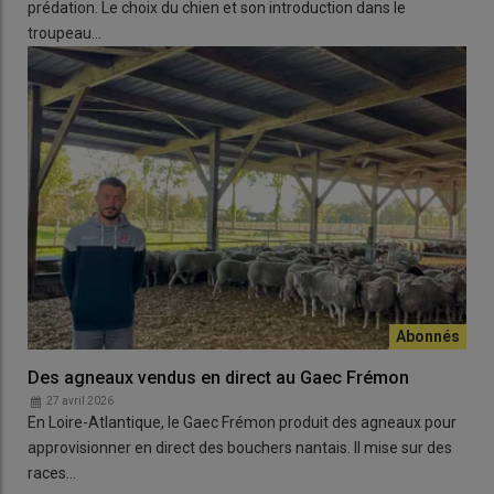
prédation. Le choix du chien et son introduction dans le
Des outils complémentaires pertinents peuvent être envisagés
troupeau…
avec votre vétérinaire ou votre GDS. Ces derniers pourront vous
conseiller au mieux pour assurer une introduction à moindre
risque dans votre élevage
», conclut Marien Bataille.
Côté web
Le guide des bonnes pratiques de biosécurité
en
élevage ovin par GDS France
sur
www.frgdsna.org/ovins/
Des agneaux vendus en direct au Gaec Frémon
27 avril 2026
En Loire-Atlantique, le Gaec Frémon produit des agneaux pour
approvisionner en direct des bouchers nantais. Il mise sur des
races…