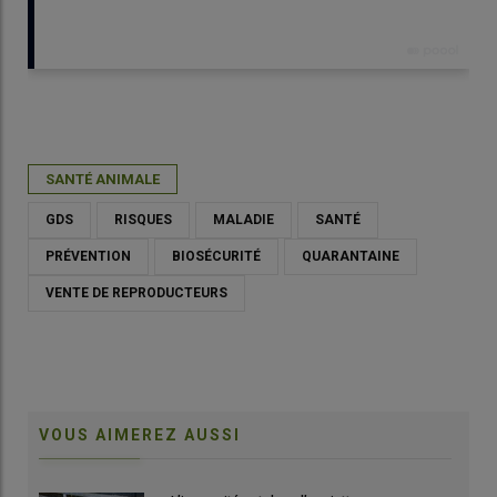
Publié le
jeu 23/11/2023 - 11:30
- Par
Maelenn Royant
SANTÉ ANIMALE
GDS
RISQUES
MALADIE
SANTÉ
PRÉVENTION
BIOSÉCURITÉ
QUARANTAINE
VENTE DE REPRODUCTEURS
VOUS AIMEREZ AUSSI
Vaccins ou administration d'antiparasitaires sont autant