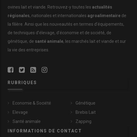
ovines lait et viande. Retrouvez-y toutes les
actualités
régionales
, nationales et internationales
agroalimentaire
de
la filière. Ainsi que les nouveautés en termes d’équipements,
La plaine de la Crau : entre
cultivateurs et éleveurs
de techniques d’élevage, d’économie et de société, de
herbassiers
génétique, de
santé animale
, les marchés lait et viande et sur
la vie des entreprises.
La production de
foin
de Crau sous AOP
et
l’élevage
transhumant de mérinos d’Arles
font vivre le territoire
de la
plaine de la Crau
. Mais d’où vient ce système si
unique en son genre ? La plaine de la Crau est loin d’être
un paysage naturel : cette
steppe aride
correspond en
RUBRIQUES
fait à l’ancien delta de la Durance, qui a été déviée au
e
XVI
siècle. En 1959, le barrage de Serre-Ponçon est
construit sur la Durance pour
sécuriser la ressource en
Economie & Société
Génétique
eau
l’été.
Elevage
Brebis Lait
Il permet le
développement de l’irrigation
dans la
Santé animale
Zapping
plaine de la Crau, via un
réseau très fin de canaux
. Dans
INFORMATIONS DE CONTACT
la plaine,
chaque parcelle
de prairie est bordée d’un