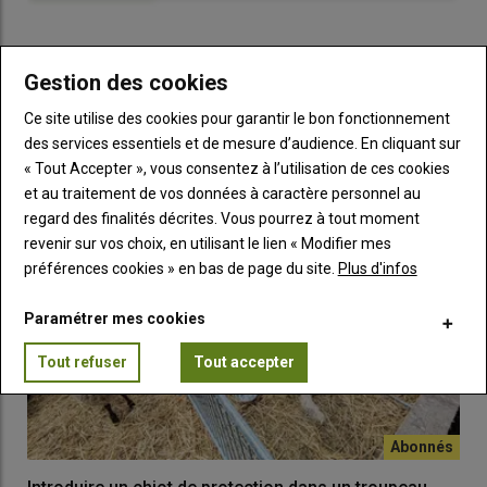
métier avec du concret
tous les jours. Être dehors, à la
montagne, avec les animaux, que ce soient les brebis ou les
chiens.
» Et sa camarade Marie-Lou d’enchaîner : «
J’ai fait un
Gestion des cookies
stage chez un berger-éleveur durant mon BTS. Je me suis
LES PLUS LUS
retrouvée à
garder seule
des brebis en estive… et ce qui n’était
Ce site utilise des cookies pour garantir le bon fonctionnement
qu’un job d’été s’est transformé en
passion
.
»
des services essentiels et de mesure d’audience. En cliquant sur
« Tout Accepter », vous consentez à l’utilisation de ces cookies
et au traitement de vos données à caractère personnel au
Une formation au rythme des saisons
regard des finalités décrites. Vous pourrez à tout moment
La formation de berger au Merle a une
particularité
: celle
revenir sur vos choix, en utilisant le lien « Modifier mes
d’être
calquée sur le cycle de production
annuel d’une
préférences cookies » en bas de page du site.
Plus d'infos
exploitation ovine. «
L’objectif est de montrer qu’un berger peut
être
salarié toute l’année
, sur tout le cycle de production de la
Paramétrer mes cookies
brebis
», explique Frédéric Laurent. L’année de formation
Tout refuser
Tout accepter
débute mi-septembre avec la descente des brebis d’estive puis
les agnelages au domaine du Merle. Les élèves alternent
cours
et stages
en exploitation.
En janvier, ils attaquent le programme sur le
pastoralisme
,
avec des cours de chiens de conduite et de garde de troupeau.