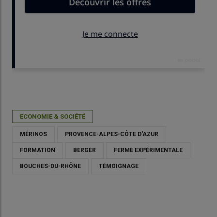
Publié le
mar 02/06/2026 - 11:30
- Par
Daphnée Séailles
ECONOMIE & SOCIÉTÉ
MÉRINOS
PROVENCE-ALPES-CÔTE D'AZUR
FORMATION
BERGER
FERME EXPÉRIMENTALE
BOUCHES-DU-RHÔNE
TÉMOIGNAGE