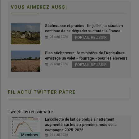
VOUS AIMEREZ AUSSI
rle
La formation de berger vacher transhumant s'appuie sur
La b
Sécheresse et prairies : fin juillet, la situation
l'exemple de l'exploitation ovine du Merle.
© D.
continue de se dégrader sur toute la France
© D. Séailles
06 août 2026
PORTAIL REUSSIR
Plan sécheresse : le ministère de l’Agriculture
envisage un volet « fourrage » pour les éleveurs
05 août 2026
PORTAIL REUSSIR
FIL ACTU TWITTER PÂTRE
Tweets by reussirpatre
La collecte de lait de brebis a nettement
«
Être
berger
n’est plus un métier d’ermite.
» affirme François
augmenté sur les six premiers mois de la
Charron, directeur du domaine du Merle, situé dans les
campagne 2025-2026
04 août 2026
Bouches-du-Rhône. Des bergers, le domaine du Merle en