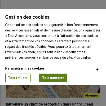
Lire aussi :
Soigner son chien de protection au
quotidien
Gestion des cookies
LES PLUS LUS
Au cours de son BPREA, Amandine suit un stage dans le Doubs
Ce site utilise des cookies pour garantir le bon fonctionnement
chez un éleveur de vaches laitières. Mais surtout, c’est
des services essentiels et de mesure d’audience. En cliquant sur
l’occasion pour elle de
se former aux rudiments du dressage
« Tout Accepter », vous consentez à l’utilisation de ces cookies
de beaucerons, utilisés sur l’exploitation pour conduire les
et au traitement de vos données à caractère personnel au
bovins, ainsi que de suivre des stages de dressage. «
Je
regard des finalités décrites. Vous pourrez à tout moment
recommande vraiment de faire des
stages
, c’est là qu’on se rend
revenir sur vos choix, en utilisant le lien « Modifier mes
compte à quel point un chien peut
aider
à la conduite du
préférences cookies » en bas de page du site.
Plus d'infos
troupeau.
» En 2012, sa première portée de chiots voit le jour.
Amandine Gastal rejoint le Gaec de ses parents deux ans plus
Paramétrer mes cookies
tard avec un
atelier de
sélection
de beaucerons
, la bergerie
d’Élan. Une idée qu’il lui a fallu
imposer
: «
Il faut savoir ce que
Tout refuser
Tout accepter
l’on veut !
»
Une sélection adaptée au dressage
Introduire un chiot de protection dans un troupeau
Amandine Gastal baignait déjà dans la
sélection
génétique