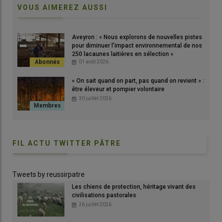
VOUS AIMEREZ AUSSI
Aveyron : « Nous explorons de nouvelles pistes
pour diminuer l'impact environnemental de nos
250 lacaunes laitières en sélection »
l ne
01 août 2026
« On sait quand on part, pas quand on revient » :
être éleveur et pompier volontaire
30 juillet 2026
Le beauceron est le plus grand des chiens de berger français.
© D. Séailles
FIL ACTU TWITTER PÂTRE
Tweets by reussirpatre
Les
feu 
Les chiens de protection, héritage vivant des
civilisations pastorales
© D.
26 juillet 2026