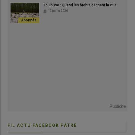
À Le Truel en Aveyron, les quatre associés du Gaec des
Toulouse : Quand les brebis gagnent la ville
Coulons élèvent 700 brebis lacaunes, 60 suffolks, six vaches…
17 juillet 2026
et des
chiens de race beauceron
. Un atelier de
sélection
de
chiens
de conduite
lancé par Amandine Gastal, une des
associés, installée en 2014. La passion d’Amandine Gastal pour
les chiens remonte à 2006, quand le Gaec accueille sa
première chienne beauceron
. «
On voulait un chien
impressionnant, franc, et qui travaille bien.
»
Si bien que trois ans plus tard, à l’âge de 19 ans, elle saute le
pas en adoptant son premier chien
avec un pedigree
, Élan,
aussi un beauceron. «
Je ne voulais pas faire comme tout le
monde en prenant un
border collie
. Je voulais avoir un vrai
beauceron. J’ai donc travaillé tout l’été pour m’acheter mon
premier chien avec des papiers.
» C’est ce chien qui inspirera
l’affixe de l’élevage :
la bergerie d’Élan. Ce nom de
Publicité
famille canin permet
d’identifier la provenance des
chiens
avec un pedigree.
FIL ACTU FACEBOOK PÂTRE