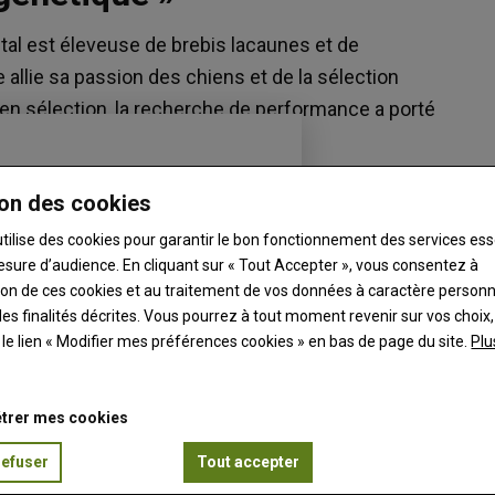
al est éleveuse de brebis lacaunes et de
allie sa passion des chiens et de la sélection
 en sélection, la recherche de performance a porté
u.
on des cookies
utilise des cookies pour garantir le bon fonctionnement des services ess
esure d’audience. En cliquant sur « Tout Accepter », vous consentez à
ation de ces cookies et au traitement de vos données à caractère person
es finalités décrites. Vous pourrez à tout moment revenir sur vos choix,
t le lien « Modifier mes préférences cookies » en bas de page du site.
Plu
trer mes cookies
refuser
Tout accepter