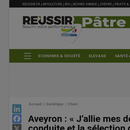
MENU
Aller
REUSSIR.FR
APICULTURE
BIO
BOVINS VIANDE
CHÈVRE
FRUITS &
FILIÈRE
au
contenu
principal
ECONOMIE & SOCIÉTÉ
ELEVAGE
SANTÉ 
Accueil
/
Génétique
/
Chien
LinkedIn
Aveyron : « J’allie mes 
Facebook
conduite et la sélection
X