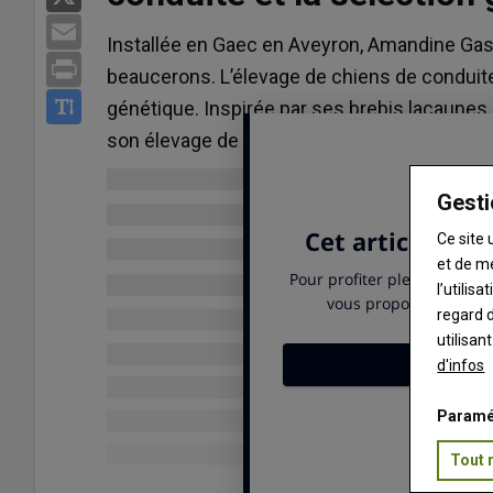
Email
Installée en Gaec en Aveyron, Amandine Gast
Print
beaucerons. L’élevage de chiens de conduite 
génétique. Inspirée par ses brebis lacaunes
son élevage de beaucerons à très haut nivea
Gesti
Ce site 
et de m
l’utilis
regard d
utilisan
d'infos
Paramé
Tout 