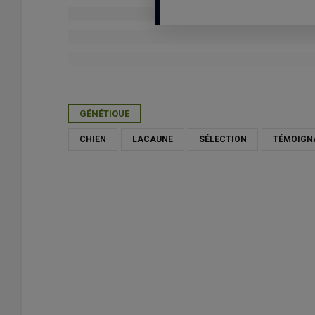
Publié le
dim 08/03/2026 - 11:30
- Par
Daphnée Séailles
GÉNÉTIQUE
CHIEN
LACAUNE
SÉLECTION
TÉMOIGN