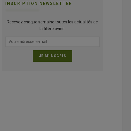
INSCRIPTION NEWSLETTER
Recevez chaque semaine toutes les actualités de
la filière ovine.
ts beaucerons peuvent être de deux couleurs : noir et feu ou arlequin (noi
illes