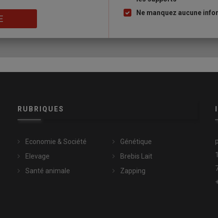
puce
et la sélection génétique. »
Un élevage avec
plus d’affect
que
Ne manquez aucune inform
 chiens. Mais il faut faire attention : avec trop d’affect, il n’y a
E
RUBRIQUES
Economie & Société
Génétique
Elevage
Brebis Lait
Santé animale
Zapping