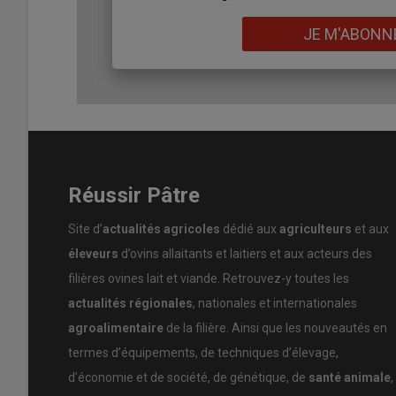
«
L’élevage de chiens allie
mes deux passions
: les
chiens
Lien
celui des brebis :
« Il y a un côté plus
sentimental
avec les
JE M'ABONN
plus de sélection. Il faut savoir
rester rationnel
.
»
Réussir Pâtre
Site d’
actualités agricoles
dédié aux
agriculteurs
et aux
éleveurs
d’ovins allaitants et laitiers et aux acteurs des
filières ovines lait et viande. Retrouvez-y toutes les
actualités régionales
, nationales et internationales
agroalimentaire
de la filière. Ainsi que les nouveautés en
termes d’équipements, de techniques d’élevage,
d’économie et de société, de génétique, de
santé animale
,