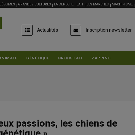
 LÉGUMES
GRANDES CULTURES
LA DEPECHE
LAIT
LES MARCHÉS
MACHINISME
USER
Actualités
Inscription newsletter
ACCOUNT
MENU
ANIMALE
GÉNÉTIQUE
BREBIS LAIT
ZAPPING
deux passions, les chiens de
 génétique »