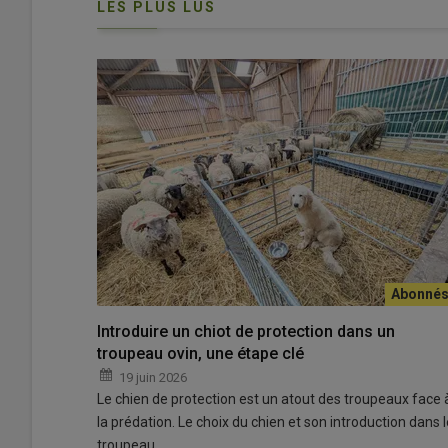
LES PLUS LUS
and elles sont
Le beauceron est le plus grand des chiens de berger fra
© D. Séailles
À Le Truel en Aveyron, les quatre associés du Gaec des 
Introduire un chiot de protection dans un
et des
chiens de race beauceron
. Un atelier de
sélecti
troupeau ovin, une étape clé
associés, installée en 2014. La passion d’Amandine Gast
19 juin 2026
première chienne beauceron
. «
On voulait un chien impr
Le chien de protection est un atout des troupeaux face 
Si bien que trois ans plus tard, à l’âge de 19 ans, elle 
la prédation. Le choix du chien et son introduction dans l
Élan, aussi un beauceron. «
Je ne voulais pas faire comm
troupeau…