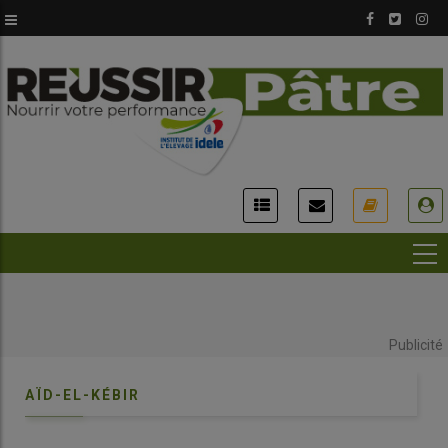
Aller
au
contenu
principal
USER
ACCOUNT
MENU
Publicité
AÏD-EL-KÉBIR