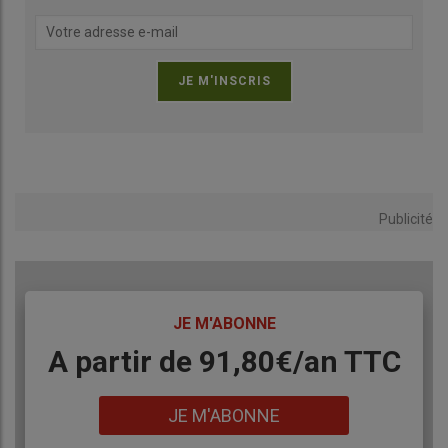
Publicité
TITRE
JE M'ABONNE
Body
A partir de 91,80€/an​ TTC
Lien
JE M'ABONNE