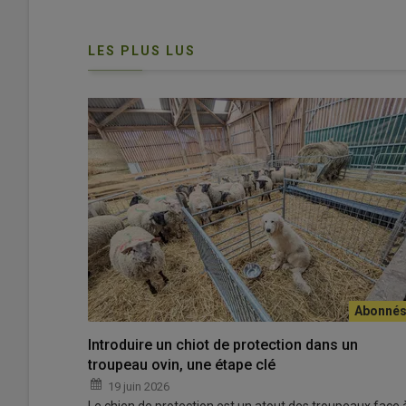
LES PLUS LUS
L'Union européenne et l'Australie ont conclu un accord 
tonnes de viande ovine et caprine australienne.
© J-C. Gutner
Les négociations avaient débuté en 2018. Un terrain d’
(UE) et l’Australie
le 24 mars 2026, qui ont conclu un
ac
d’exporter plus facilement ses
vins, spiritueux et produ
importations de viande ovine et caprine
en UE.
Introduire un chiot de protection dans un
L’accord supprimera les droits de douane sur
25 000 to
troupeau ovin, une étape clé
contre 3 800 tonnes aujourd’hui. Ces viandes devront av
19 juin 2026
contingent de viande ovine et caprine se fera
progress
Le chien de protection est un atout des troupeaux face 