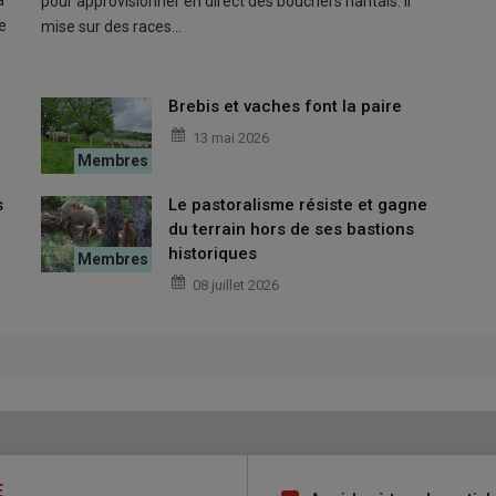
pour approvisionner en direct des bouchers nantais. Il
e
mise sur des races…
tonnes
initialement réclamées par la Meat & Livestock
tralienne. Enfin, les
indications géographiques agricoles
de
sau-Iraty et le Brocciu.
Brebis et vaches font la paire
13 mai 2026
déplaît aux syndicats
s
Le pastoralisme résiste et gagne
viande ovine actuelle de l’UE
. Ce nouvel accord intervient
du terrain hors de ses bastions
r
3 500 tonnes de viande ovine
a déjà été cédée à
l’Inde
fin
historiques
de ovine
à droits nuls cédées à
la
Nouvelle-Zélande
en
08 juillet 2026
ar les syndicats agricoles et Interbev.
iande ovine ?
té au Conseil et au Parlement européen, avant d’être adopté et
.
E