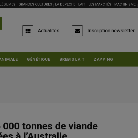
 LÉGUMES
GRANDES CULTURES
LA DEPECHE
LAIT
LES MARCHÉS
MACHINISME
USER
Actualités
Inscription newsletter
ACCOUNT
MENU
ANIMALE
GÉNÉTIQUE
BREBIS LAIT
ZAPPING
5 000 tonnes de viande
es à l’Australie