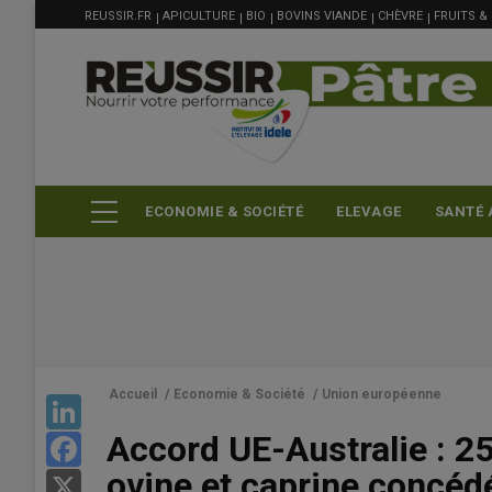
MENU
Aller
REUSSIR.FR
APICULTURE
BIO
BOVINS VIANDE
CHÈVRE
FRUITS &
FILIÈRE
au
contenu
principal
ECONOMIE & SOCIÉTÉ
ELEVAGE
SANTÉ 
Accueil
/
Economie & Société
/
Union européenne
LinkedIn
Accord UE-Australie : 2
Facebook
ovine et caprine concédé
X