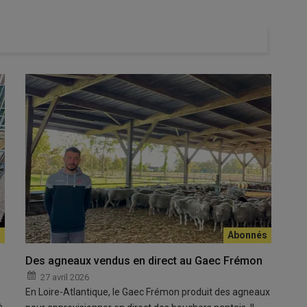
de libre-échange qui supprimera les droits de douane sur 25 000
entente a finalement été trouvé
entre l’
Union européenne
cord de libre-échange
. S’il devrait permettre à l’UE
its laitiers
vers l’Australie, il prévoit aussi d’
augmenter les
Des agneaux vendus en direct au Gaec Frémon
nnes de
viande ovine
et caprine
en provenance d’Australie,
27 avril 2026
oir été «
nourries à l’herbe
». Cette augmentation du
En Loire-Atlantique, le Gaec Frémon produit des agneaux
ivement
,
sur sept ans
, avec un tiers du contingent disponible à
à