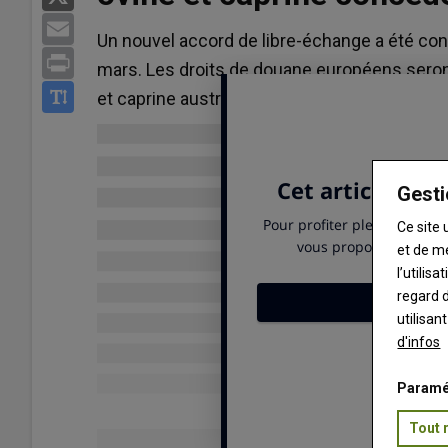
Email
Un nouvel accord de libre-échange a été conc
Print
mars. Les droits de douane européens sero
et caprine australienne, nourrie à l’herbe.
Gesti
Ce site 
et de m
l’utilis
regard d
utilisan
d'infos
Paramé
Tout 