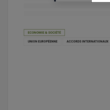
Publié le
lun 30/03/2026 - 16:06
- Par
Daphnée Séailles
ECONOMIE & SOCIÉTÉ
UNION EUROPÉENNE
ACCORDS INTERNATIONAUX