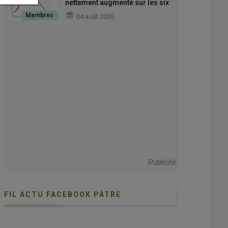
nettement augmenté sur les six
premiers mois de la campagne
04 août 2026
2025-2026
Publicité
FIL ACTU FACEBOOK PÂTRE