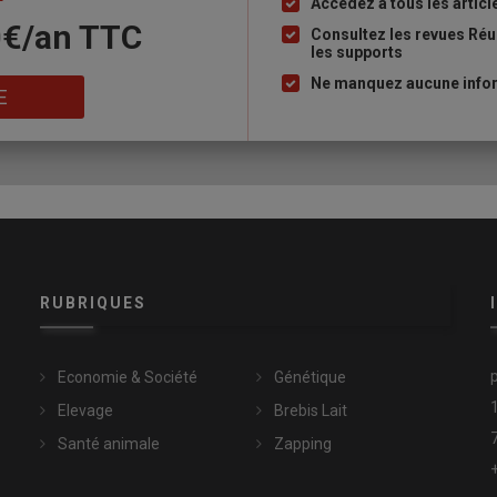
Accédez à tous les articl
Liste
0€/an​ TTC
à
Consultez les revues Réu
les supports
puce
Ne manquez aucune inform
E
RUBRIQUES
Economie & Société
Génétique
Elevage
Brebis Lait
Santé animale
Zapping