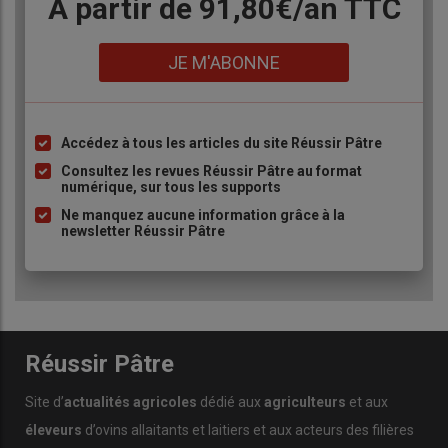
Body
A partir de 91,80€/an​ TTC
Lien
JE M'ABONNE
Accédez à tous les articles du site Réussir Pâtre
Liste
à
Consultez les revues Réussir Pâtre au format
numérique, sur tous les supports
puce
Ne manquez aucune information grâce à la
newsletter Réussir Pâtre
Réussir Pâtre
Site d’
actualités agricoles
dédié aux
agriculteurs
et aux
éleveurs
d’ovins allaitants et laitiers et aux acteurs des filières