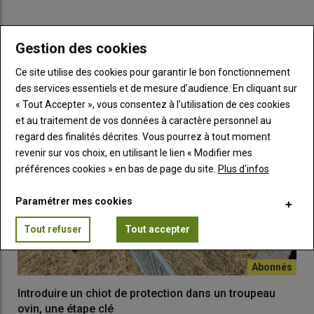
accumulation d’accords
largement décriée par les syndicats
agricoles et Interbev.
Gestion des cookies
LES PLUS LUS
Ce site utilise des cookies pour garantir le bon fonctionnement
Lire aussi :
Accord UE-Inde : qu'en est-il de la
des services essentiels et de mesure d’audience. En cliquant sur
viande ovine ?
« Tout Accepter », vous consentez à l’utilisation de ces cookies
et au traitement de vos données à caractère personnel au
Le texte de l’accord doit encore être finalisé et présenté au
regard des finalités décrites. Vous pourrez à tout moment
Conseil et au Parlement européen, avant d’être adopté et
revenir sur vos choix, en utilisant le lien « Modifier mes
d’entrer en vigueur. La France ne devrait pas s’y opposer.
préférences cookies » en bas de page du site.
Plus d'infos
Paramétrer mes cookies
Tout refuser
Tout accepter
Introduire un chiot de protection dans un troupeau
ovin, une étape clé