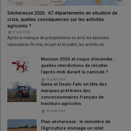
Sécheresse 2026 : 67 départements en situation de
crise, quelles conséquences sur les activités
agricoles ?
07 août 2026
Après le manque de précipitations en avril, les épisodes
caniculaires fin mai, en juin et en juillet, les arrêtés de…
Lire aussi :
La moisson 2026 a officiellement
démarré : « la deuxième année la plus précoce
Moisson 2026 et risque d’incendie :
depuis 2011 »
quelles interdictions de récolter
l’après-midi durant la canicule ?
Quels départements ont déjà pris
15 juillet 2026
Same et Deutz-Fahr en tête des
des arrêtés pour encadrer les
marques préférées des
travaux agricoles ?
concessionnaires français de
tracteurs agricoles
09 juillet 2026
La Vienne interdit la moisson entre 14h et
19h
Plan sécheresse : le ministère de
l’Agriculture envisage un volet