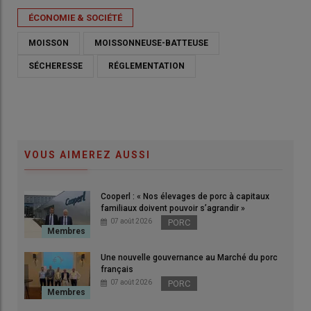
ÉCONOMIE & SOCIÉTÉ
MOISSON
MOISSONNEUSE-BATTEUSE
SÉCHERESSE
RÉGLEMENTATION
VOUS AIMEREZ AUSSI
Cooperl : « Nos élevages de porc à capitaux
Dan
familiaux doivent pouvoir s’agrandir »
hect
07 août 2026
PORC
juin
© S
Une nouvelle gouvernance au Marché du porc
Carte de France des arrêtés de restrictions des travaux
français
07 août 2026
PORC
agricoles face aux risques d'incendies. La carte est susceptible
d'évoluer dans les heures qui viennent.