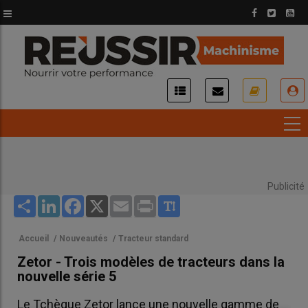
Aller
au
contenu
principal
USER
ACCOUNT
MENU
Publicité
Share
LinkedIn
Facebook
X
Email
Print
Accueil
/
Nouveautés
/
Tracteur standard
Zetor - Trois modèles de tracteurs dans la
nouvelle série 5
Le Tchèque Zetor lance une nouvelle gamme de