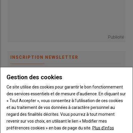
Empattement : 2,391 ; 2,507 et 2,507 m
Lire aussi :
Zetor - Moteur Deutz, transmission ZF
et relevage électronique Bosch sur les tracteurs
de la série 6 disponibles en France
Publicité
INSCRIPTION NEWSLETTER
Gestion des cookies
Vous recevrez chaque semaine toutes les actualités 100%
Machinisme.
Ce site utilise des cookies pour garantir le bon fonctionnement
des services essentiels et de mesure d’audience. En cliquant sur
« Tout Accepter », vous consentez à l’utilisation de ces cookies
et au traitement de vos données à caractère personnel au
regard des finalités décrites. Vous pourrez à tout moment
revenir sur vos choix, en utilisant le lien « Modifier mes
préférences cookies » en bas de page du site.
Plus d'infos