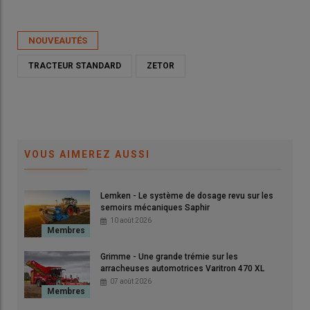
Publié le
mer 10/06/2026 - 17:31
- Par
Ludovic Vimond
NOUVEAUTÉS
TRACTEUR STANDARD
ZETOR
VOUS AIMEREZ AUSSI
Lemken - Le système de dosage revu sur les
semoirs mécaniques Saphir
10 août 2026
Zetor lance la gamme de tracteurs Série 5, construite en
collaboration avec Hattat Traktör.
Grimme - Une grande trémie sur les
© Zetor
arracheuses automotrices Varitron 470 XL
07 août 2026
Après avoir dévoilé la
Série 6
l’automne dernier,
Zetor