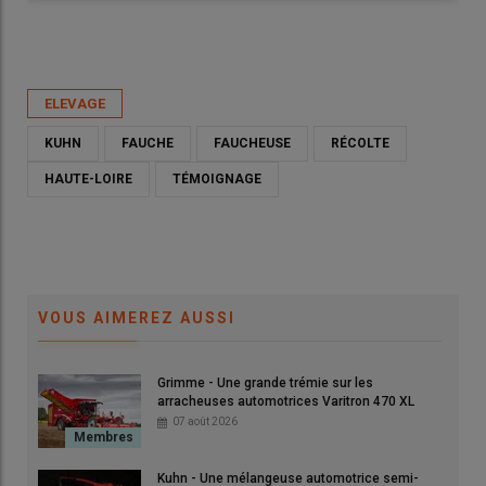
Publié le
mar 05/05/2026 - 06:34
- Par
Ludovic Vimond
ELEVAGE
KUHN
FAUCHE
FAUCHEUSE
RÉCOLTE
HAUTE-LOIRE
TÉMOIGNAGE
VOUS AIMEREZ AUSSI
Grimme - Une grande trémie sur les
Loïc Marey : « Mon combiné de fauche avec groupeur à vis me
arracheuses automotrices Varitron 470 XL
permet de couper rapidement, de récolter du fourrage de
07 août 2026
qualité et de limiter le nombre de passages dans les parcelles.
»
Kuhn - Une mélangeuse automotrice semi-