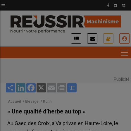
Aller
au
contenu
principal
USER
ACCOUNT
MENU
Publicité
Share
LinkedIn
Facebook
X
Email
Print
Accueil
/
Elevage
/
Kuhn
« Une qualité d’herbe au top »
Au Gaec des Croix, à Valprivas en Haute-Loire, le