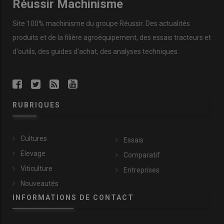
Réussir Machinisme
un passage.
« On ne perd pas de temps à reprendre le fourrage à
l’andaineur. »
Site 100% machinisme du groupe Réussir. Des actualités
produits et de la filière agroéquipement, des essais tracteurs et
d'outils, des guides d'achat, des analyses techniques.
RUBRIQUES
Cultures
Essais
Elevage
Comparatif
Viticulture
Entreprises
Nouveautés
INFORMATIONS DE CONTACT
Sur les conseils de son concessionnaire, Loïc Marey a opté pour