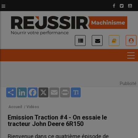
Aller
au
contenu
principal
USER
ACCOUNT
MENU
Publicité
Share
LinkedIn
Facebook
X
Email
Print
Accueil
/
Vidéos
Emission Traction #4 - On essaie le
tracteur John Deere 6R150
Bienvenue dans ce quatrième épisode de