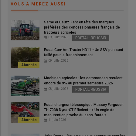
VOUS AIMEREZ AUSSI
Same et Deutz-Fahr en tête des marques
préférées des concessionnaires français de
tracteurs agricoles
09 juillet 2026
PORTAIL REUSSIR
Essai Can-Am Traxter HD11 - Un SSV puissant
taillé pour le franchissement
09 juillet 2026
Machines agricoles : les commandes reculent
encore de 9% au premier semestre 2026
08 juillet 2026
PORTAIL REUSSIR
Essai chargeur télescopique Massey Ferguson
TH.7038 Dyna-CT Efficient - « Un engin de
manutention proche du sans-faute »
11 juin 2026
John Deere - Deux nouveaux chargeurs pour les