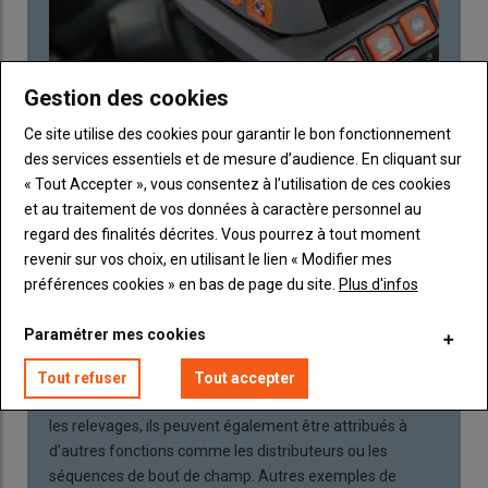
Gestion des cookies
La cabine FendtOne inaugure un joystick très complet
intégrant des boutons sur deux zones. Ceux de la face
Ce site utilise des cookies pour garantir le bon fonctionnement
supérieure sont configurables. © M. Portier
des services essentiels et de mesure d’audience. En cliquant sur
« Tout Accepter », vous consentez à l’utilisation de ces cookies
À l’opposé, d’autres tractoristes jouent à fond la carte de
et au traitement de vos données à caractère personnel au
la personnalisation des commandes. Le nouveau joystick
regard des finalités décrites. Vous pourrez à tout moment
de la cabine FendtOne en est l’exemple le plus récent. En
revenir sur vos choix, en utilisant le lien « Modifier mes
plus des cinq ou six boutons et de la molette dédiés à la
préférences cookies » en bas de page du site.
Plus d'infos
transmission et au moteur sur sa face gauche, il
comporte sur le dessus quatre touches configurables.
Paramétrer mes cookies
Deux molettes à commande proportionnelle peuvent
servir aussi bien aux distributeurs qu’aux relevages.
Tout refuser
Tout accepter
Quant aux traditionnels boutons Go et End utilisés pour
les relevages, ils peuvent également être attribués à
d’autres fonctions comme les distributeurs ou les
séquences de bout de champ. Autres exemples de