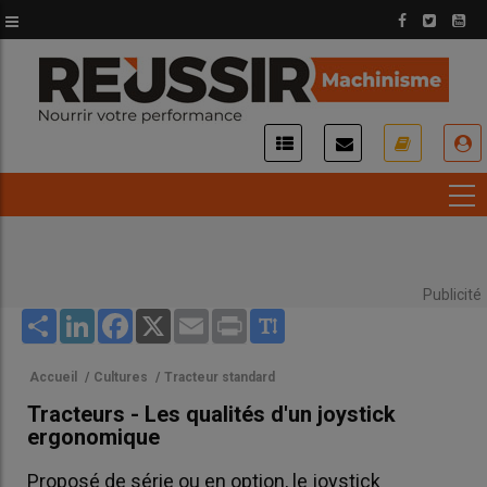
Aller
au
contenu
principal
USER
ACCOUNT
MENU
Publicité
Share
LinkedIn
Facebook
X
Email
Print
Accueil
/
Cultures
/
Tracteur standard
Tracteurs - Les qualités d'un joystick
ergonomique
Proposé de série ou en option, le joystick