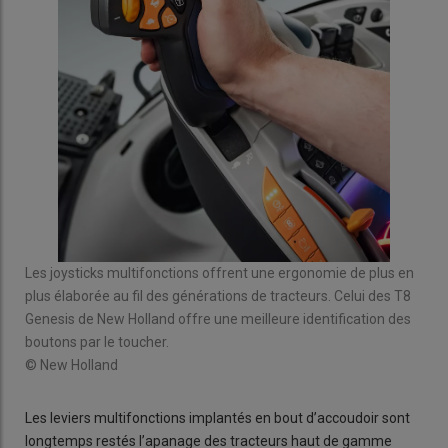
Le 
bou
l'aj
aut
© C
es
Les joysticks multifonctions offrent une ergonomie de plus en
plus élaborée au fil des générations de tracteurs. Celui des T8
Genesis de New Holland offre une meilleure identification des
boutons par le toucher.
© New Holland
Les leviers multifonctions implantés en bout d’accoudoir sont
longtemps restés l’apanage des tracteurs haut de gamme