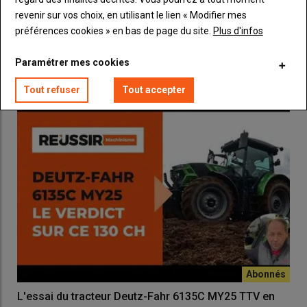
Mitas - Des performances maximales au champ avec
revenir sur vos choix, en utilisant le lien « Modifier mes
le pneu Grandterra
préférences cookies » en bas de page du site.
Plus d'infos
22 mai 2026
Le manufacturier lance une nouvelle gamme de pneumatiques
Paramétrer mes cookies
VF PFO.
Tout refuser
Tout accepter
L'essai du tracteur Deutz-Fahr 6135C MY25 TTV en