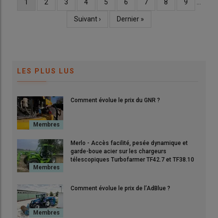
Page
1
Page
2
Page
3
Page
4
Page
5
Page
6
Page
7
Page
8
Page
9
…
Pagination
courante
Page
Suivant ›
Dernière
Dernier »
suivante
page
LES PLUS LUS
Comment évolue le prix du GNR ?
Merlo - Accès facilité, pesée dynamique et
garde-boue acier sur les chargeurs
télescopiques Turbofarmer TF42.7 et TF38.10
Comment évolue le prix de l’AdBlue ?