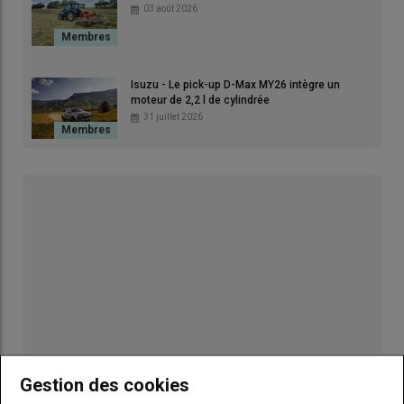
03 août 2026
Isuzu - Le pick-up D-Max MY26 intègre un
moteur de 2,2 l de cylindrée
31 juillet 2026
La faucheuse Krone EasyCut R 360 Collect dépose l'herbe
fauchée en andain ou à plat. © D. Laisney
Krone
complète son offre de faucheuses sans conditionneur
avec système d’andainage à vis. Nécessitant un tracteur de
100 ch, l’EasyCut R 360 Collect fauche sur une largeur de
3,60 m et dépose en andain sur une largeur de 1,80 m.
Lire aussi :
Krone - Une faucheuse portée qui
andaine
Gestion des cookies