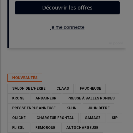
Publié le
mer 20/05/2026 - 15:31
- Par
David Laisney
NOUVEAUTÉS
SALON DE L'HERBE
CLAAS
FAUCHEUSE
KRONE
ANDAINEUR
PRESSE À BALLES RONDES
PRESSE ENRUBANNEUSE
KUHN
JOHN DEERE
QUICKE
CHARGEUR FRONTAL
SAMASZ
SIP
FLIEGL
REMORQUE
AUTOCHARGEUSE