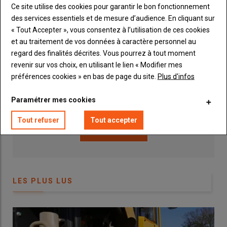
Publicité
Ce site utilise des cookies pour garantir le bon fonctionnement
des services essentiels et de mesure d’audience. En cliquant sur
P. L.C. - Une interface pour faciliter
« Tout Accepter », vous consentez à l’utilisation de ces cookies
la manutention des outils
INSCRIPTION NEWSLETTER
et au traitement de vos données à caractère personnel au
regard des finalités décrites. Vous pourrez à tout moment
revenir sur vos choix, en utilisant le lien « Modifier mes
Vous recevrez chaque semaine toutes les actualités 100%
préférences cookies » en bas de page du site.
Plus d'infos
Machinisme.
Paramétrer mes cookies
Tout refuser
Tout accepter
LES PLUS LUS
P.L.C. propose une interface pour faciliter les déplacements
d'outils dans la cour de ferme, à l'aide d'un engin de