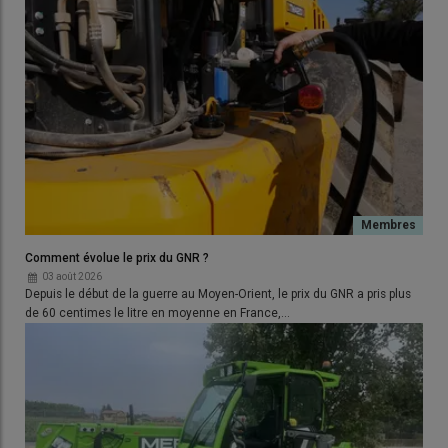
manutention.
La société meurthoise P.L.C. propose une interface
personnalisée à la marque de l'outil de
manutention
, afin de
faciliter les opérations de déplacement, d'entretien, de lavage
des outils dans la cour de ferme.
Lire aussi :
P.L.C. - Une interface d’attelage pour
faciliter la logistique de cour
Comment évolue le prix du GNR ?
03 août 2026
Depuis le début de la guerre au Moyen-Orient, le prix du GNR a pris plus
Agri Import Direct importe les épandeurs
de 60 centimes le litre en moyenne en France,…
de fumier Unia