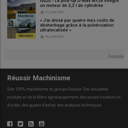
Isuzu - Le pick-up D-Max MY26 intègre
un moteur de 2,2 l de cylindrée
31 juillet 2026
Lire aussi :
Agri Import Direct - Première
« J’ai divisé par quatre mes coûts de
présentation en France de l’épandeur Unia Tytan
désherbage grâce à la pulvérisation
24 V
ultralocalisée »
14 juillet 2026
John Deere - Grande maniabilité pour les
Publicité
presses à balles rondes V452R et V462R
Réussir Machinisme
Site 100% machinisme du groupe Réussir. Des actualités
produits et de la filière agroéquipement, des essais tracteurs et
d'outils, des guides d'achat, des analyses techniques.