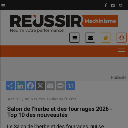
Aller
au
contenu
principal
USER
ACCOUNT
MENU
Publicité
Share
LinkedIn
Facebook
X
Email
Print
Accueil
/
Nouveautés
/
Salon de l'Herbe
Salon de l’herbe et des fourrages 2026 -
Top 10 des nouveautés
Le Salon de l’herbe et des fourrages, qui se