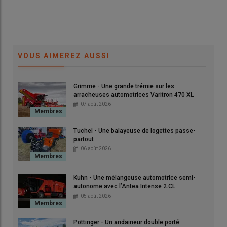
La rédaction Réussir Machinisme présente une sélection des
nouveautés découvertesau salon de l'herbe et des fourrages.
VOUS AIMEREZ AUSSI
© D. Laisney
Grimme - Une grande trémie sur les
arracheuses automotrices Varitron 470 XL
07 août 2026
Krone - Une petite faucheuse andaineuse
Tuchel - Une balayeuse de logettes passe-
partout
06 août 2026
Kuhn - Une mélangeuse automotrice semi-
autonome avec l’Antea Intense 2.CL
05 août 2026
Pöttinger - Un andaineur double porté