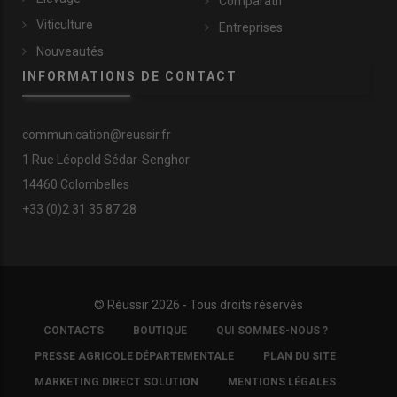
Comparatif
baisse du coût de récolte par hectare
», souligne Sébastien
Viticulture
Entreprises
Allard. «
En roulant moins vite, les tracteurs tirant les bennes
rencontrent moins de difficultés à suivre l’ensileuse, surtout
Nouveautés
lorsqu’ils sont justes en puissance et qu’en plus le sol est un peu
INFORMATIONS DE CONTACT
mou
», renchérit Adrien Banchereau.
communication@reussir.fr
1 Rue Léopold Sédar-Senghor
14460 Colombelles
+33 (0)2 31 35 87 28
© Réussir 2026 - Tous droits réservés
FOOTER
CONTACTS
BOUTIQUE
QUI SOMMES-NOUS ?
COPYRIGHT
PRESSE AGRICOLE DÉPARTEMENTALE
PLAN DU SITE
MARKETING DIRECT SOLUTION
MENTIONS LÉGALES