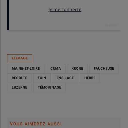
Publié le
jeu 07/05/2026 - 06:00
- Par
David Laisney
ELEVAGE
MAINE-ET-LOIRE
CUMA
KRONE
FAUCHEUSE
RÉCOLTE
FOIN
ENSILAGE
HERBE
LUZERNE
TÉMOIGNAGE
VOUS AIMEREZ AUSSI