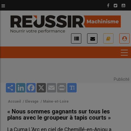
Aller
au
contenu
principal
USER
ACCOUNT
MENU
Publicité
Share
LinkedIn
Facebook
X
Email
Print
Accueil
/
Elevage
/
Maine-et-Loire
« Nous sommes gagnants sur tous les
plans avec le groupeur à tapis courts »
La Cuma L’Arc en ciel de Chemillé-en-Anjou a