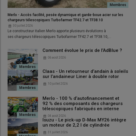
830 de 235 ch
, dont la puissance supérieure permettra d’être
plus à l’aise en terres meubles.
Merlo - Accès facilité, pesée dynamique et garde-boue acier sur les
chargeurs télescopiques Turbofarmer TF42.7 et TF38.10
30 juillet 2026
Le constructeur italien Merlo apporte plusieurs évolutions à
ses chargeurs télescopiques Turbofarmer TF42.7 et TF38.10,…
Comment évolue le prix de l’AdBlue ?
06 août 2026
Claas - Un retourneur d’andain à soleils
sur l’andaineur Liner à double rotor
10 juillet 2026
Merlo - 100 % d’autofinancement et
92 % des composants des chargeurs
télescopiques fabriqués en interne
04 août 2026
Isuzu - Le pick-up D-Max MY26 intègre
La vitesse de travail oscille généralement entre 9,5 et 12 km/h
un moteur de 2,2 l de cylindrée
avec le groupe de fauche Krone de 8,50 m de large équipé de
31 juillet 2026
tapis courts. © Adrien Banchereau