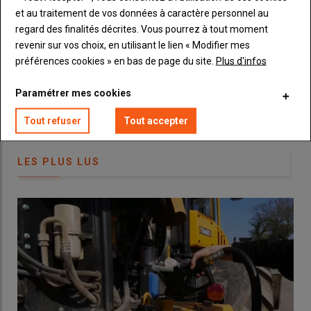
et au traitement de vos données à caractère personnel au
Vous recevrez chaque semaine toutes les actualités 100%
regard des finalités décrites. Vous pourrez à tout moment
Machinisme.
revenir sur vos choix, en utilisant le lien « Modifier mes
préférences cookies » en bas de page du site.
Plus d'infos
Paramétrer mes cookies
Tout refuser
Tout accepter
La prestation du groupe de fauche de la Cuma L’Arc en ciel est
LES PLUS LUS
facturée 200 euros par heure, main-d’œuvre et tracteur
compris. © Adrien Banchereau
40 heures gagnées sur 600 hectares
fauchés
Composée d’une
unité frontale EasyCut F 320 CV Glide
et
d’un groupe arrière
Easycut B 880 CV Collect
, la combinaison
Krone
a été achetée en 2025 pour un montant de
92 000 euros HT en conditions financières de démonstration.