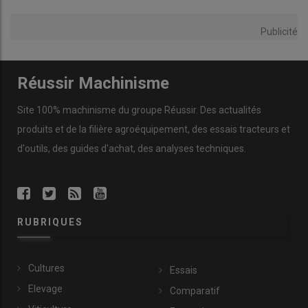
Publicité
Réussir Machinisme
Site 100% machinisme du groupe Réussir. Des actualités
Les associés du Gaec du Mesnilge apprécient le groupe de
produits et de la filière agroéquipement, des essais tracteurs et
fauche Claas de 9 mètres de large pour son débit de chantier.
d'outils, des guides d'achat, des analyses techniques.
© Anthony Gohin
En bio, la qualité du fourrage est très importante. Plus la
valeur
nutritive
est élevée, moins nous achetons d’aliments
concentrés
», précise Patrice Clérault. «
Avec le groupe de 9 m, la
RUBRIQUES
stabilité au travail est bien supérieure à celle de l’ensemble
composé d’une
faucheuse frontale
et d’une unité latérale arrière.
De surcroît, comme la combinaison triple est bien équilibrée,
Cultures
Essais
nous pouvons faucher avec le
tracteur en mode deux roues
Elevage
Comparatif
motrices
, ce qui évite d’arracher le tapis végétal lors des