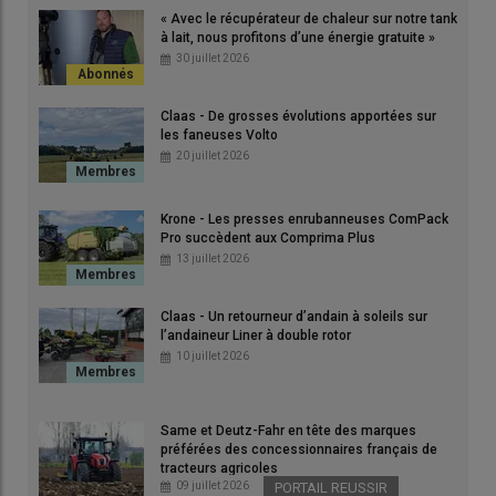
« Avec le récupérateur de chaleur sur notre tank
© Anthony Gohin
à lait, nous profitons d’une énergie gratuite »
30 juillet 2026
«
Notre objectif est de réaliser un
ensilage d’herbe à plus de
35 % de matière sèche
dans un délai de 48 heures entre la
Claas - De grosses évolutions apportées sur
fauche et la récolte. Comme nous ramassons en moyenne 60
les faneuses Volto
20 juillet 2026
hectares à chaque fois, le
groupe de fauche à plat
de 9 m de
large est, par son débit horaire, un des outils clés dans la réussite
des chantiers de récolte
», souligne
Patrice Clérault
, associé du
Krone - Les presses enrubanneuses ComPack
Gaec du Mesnilge
à Hudimesnil (
Manche
), avec son épouse
Pro succèdent aux Comprima Plus
13 juillet 2026
Annie, son fils Paul et son voisin
André Teinture
. Cet
élevage
laitier normand
, en bio depuis 2019, alimente ses 160 vaches
laitières à la traite avec une ration à base d’ensilage d’herbe et
Claas - Un retourneur d’andain à soleils sur
l’andaineur Liner à double rotor
d’
ensilage de maïs épi
.
10 juillet 2026
Same et Deutz-Fahr en tête des marques
préférées des concessionnaires français de
tracteurs agricoles
09 juillet 2026
PORTAIL REUSSIR