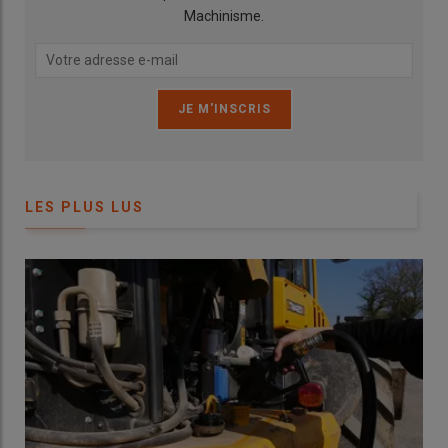
trouver des
bennes
pour charrier comme avec l’
ensileuse
,
Machinisme.
c’est facile de multiplier les coupes et nous en réalisons d’ailleurs
généralement cinq par an
. »
Lire aussi :
Comment choisir sa faucheuse
frontale pour l’affouragement en vert en 5
critères
LES PLUS LUS