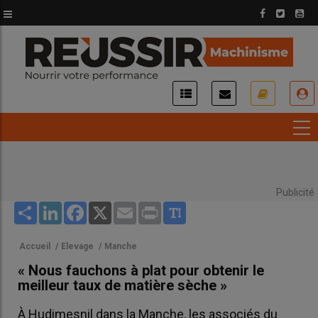
Aller
au
contenu
principal
USER
ACCOUNT
MENU
Publicité
Share
LinkedIn
Facebook
X
Email
Print
Accueil
/
Elevage
/
Manche
« Nous fauchons à plat pour obtenir le
meilleur taux de matière sèche »
À Hudimesnil dans la Manche, les associés du