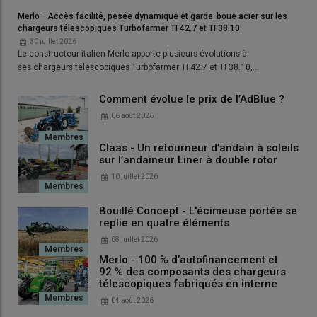
l’arrivée des animaux, et à la coupe des refus dans quelques
Merlo - Accès facilité, pesée dynamique et garde-boue acier sur les
parcelles. Le premier
groupe de fauche triple
, qui vient d’être
chargeurs télescopiques Turbofarmer TF42.7 et TF38.10
renouvelé en 2026 par un modèle identique (Disco 3200F Profil
30 juillet 2026
à l’avant et Disco 9300 à l’arrière), est arrivé en 2019, en
Le constructeur italien Merlo apporte plusieurs évolutions à
ses chargeurs télescopiques Turbofarmer TF42.7 et TF38.10,…
remplacement d’un ensemble avant et arrière d’une largeur de
travail de 7 m. Il avait été acheté à l’époque 42 000 euros HT et
Comment évolue le prix de l’AdBlue ?
le Gaec vient de verser une soulte de 30 000 euros pour le
06 août 2026
remplacer par un neuf. «
Nous avions à l’époque profité de l’
aide
PCAE
qui nous imposait d’augmenter le débit de chantier, d’où
Claas - Un retourneur d’andain à soleils
l’acquisition d’une combinaison triple. Nous avions en même
sur l’andaineur Liner à double rotor
temps investi dans un
andaineur à tapis
Roc
RT 730 pour
10 juillet 2026
récolter de l’herbe la plus propre possible et
ramasser les
légumineuses sans perdre de feuilles
, afin de bénéficier d’une
Bouillé Concept - L'écimeuse portée se
bonne teneur en matières azotées
.
replie en quatre éléments
08 juillet 2026
Merlo - 100 % d’autofinancement et
92 % des composants des chargeurs
télescopiques fabriqués en interne
04 août 2026