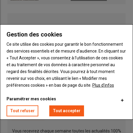
Gestion des cookies
Ce site utilise des cookies pour garantir le bon fonctionnement
des services essentiels et de mesure d’audience. En cliquant sur
L’utilisation du guidage automatique du tracteur Fendt 718
« Tout Accepter », vous consentez à l’utilisation de ces cookies
Vario avec le groupe de fauche permet de bien exploiter les 9
et au traitement de vos données à caractère personnel au
mètres de largeur de travail. © Anthony Gohin
regard des finalités décrites. Vous pourrez à tout moment
revenir sur vos choix, en utilisant le lien « Modifier mes
«
Nous visons la qualité nutritive en récoltant de l’herbe jeune.
préférences cookies » en bas de page du site.
Plus d'infos
L’utilisation d’une
faucheuse
sans conditionneur est selon
Publicité
nous la solution la plus adaptée pour préserver le fourrage et
Paramétrer mes cookies
éviter les pertes, surtout avec les
légumineuses
. Étant donné
que nous disposons de notre propre
remorque autochargeuse
Tout refuser
Tout accepter
INSCRIPTION NEWSLETTER
, nous maîtrisons l’intégralité du chantier et adaptons la surface
fauchée aux conditions météo. Nous privilégions d’ailleurs le
beau temps à la quantité récoltée. N’ayant pas la contrainte de
Vous recevrez chaque semaine toutes les actualités 100%