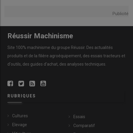
Publicité
Réussir Machinisme
Site 100% machinisme du groupe Réussir. Des actualités
Les associés du Gaec du Mesnilge apprécient le groupe de
produits et de la filière agroéquipement, des essais tracteurs et
fauche Claas de 9 mètres de large pour son débit de chantier.
d'outils, des guides d'achat, des analyses techniques.
© Anthony Gohin
En bio, la qualité du fourrage est très importante. Plus la
valeur
nutritive
est élevée, moins nous achetons d’aliments
concentrés
», précise Patrice Clérault. «
Avec le groupe de 9 m, la
RUBRIQUES
stabilité au travail est bien supérieure à celle de l’ensemble
composé d’une
faucheuse frontale
et d’une unité latérale arrière.
De surcroît, comme la combinaison triple est bien équilibrée,
Cultures
Essais
nous pouvons faucher avec le
tracteur en mode deux roues
Elevage
Comparatif
motrices
, ce qui évite d’arracher le tapis végétal lors des