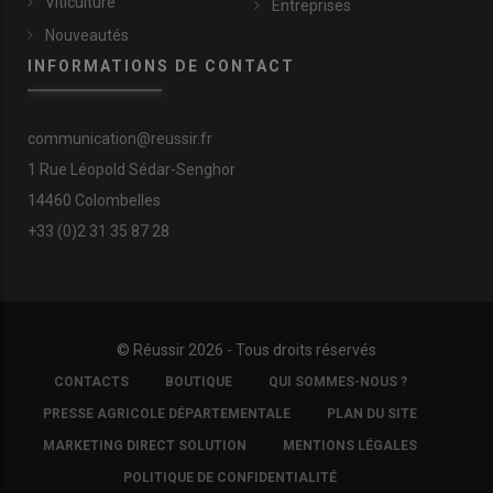
Viticulture
manœuvres
, apprécie
Anthony Gohin
, le salarié en charge de la
Entreprises
fauche.
Nous roulons à 15-16 km/h en moyenne et coupons
Nouveautés
environ 6 hectares par heure. La taille des parcelles va de 1 à 20
INFORMATIONS DE CONTACT
hectares, pour une moyenne de 4-5 hectares
. »
communication@reussir.fr
1 Rue Léopold Sédar-Senghor
14460 Colombelles
+33 (0)2 31 35 87 28
© Réussir 2026 - Tous droits réservés
FOOTER
CONTACTS
BOUTIQUE
QUI SOMMES-NOUS ?
COPYRIGHT
PRESSE AGRICOLE DÉPARTEMENTALE
PLAN DU SITE
Les associés du Gaec du Mesnilge ont opté pour une
MARKETING DIRECT SOLUTION
MENTIONS LÉGALES
faucheuse frontale Claas Disco 3200 F à 7 assiettes de 3
POLITIQUE DE CONFIDENTIALITÉ
mètres de largeur de travail pour des raisons de gabarit routier.