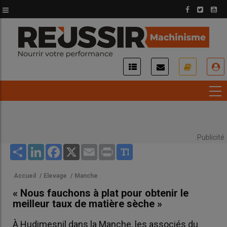
Aller
au
contenu
principal
USER
ACCOUNT
MENU
Publicité
Share
LinkedIn
Facebook
X
Email
Print
Accueil
/
Elevage
/
Manche
« Nous fauchons à plat pour obtenir le
meilleur taux de matière sèche »
À Hudimesnil dans la Manche, les associés du