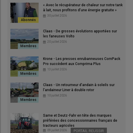
« Avec le récupérateur de chaleur sur notre tank
© Anthony Gohin
à lait, nous profitons d’une énergie gratuite »
30 juillet 2026
«
Notre objectif est de réaliser un
ensilage d’herbe à plus de
35 % de matière sèche
dans un délai de 48 heures entre la
Claas - De grosses évolutions apportées sur
fauche et la récolte. Comme nous ramassons en moyenne 60
les faneuses Volto
20 juillet 2026
hectares à chaque fois, le
groupe de fauche à plat
de 9 m de
large est, par son débit horaire, un des outils clés dans la réussite
des chantiers de récolte
», souligne
Patrice Clérault
, associé du
Krone - Les presses enrubanneuses ComPack
Gaec du Mesnilge
à Hudimesnil (
Manche
), avec son épouse
Pro succèdent aux Comprima Plus
13 juillet 2026
Annie, son fils Paul et son voisin
André Teinture
. Cet
élevage
laitier normand
, en bio depuis 2019, alimente ses 160 vaches
laitières à la traite avec une ration à base d’ensilage d’herbe et
Claas - Un retourneur d’andain à soleils sur
l’andaineur Liner à double rotor
d’
ensilage de maïs épi
.
10 juillet 2026
Same et Deutz-Fahr en tête des marques
préférées des concessionnaires français de
tracteurs agricoles
09 juillet 2026
PORTAIL REUSSIR