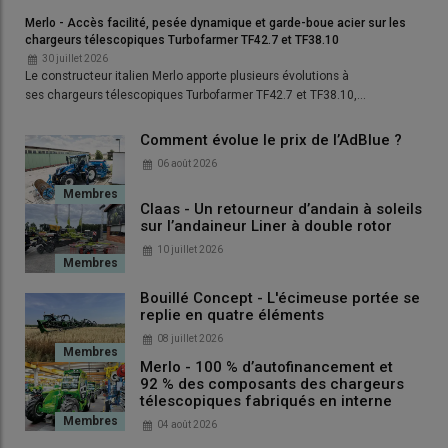
l’arrivée des animaux, et à la coupe des refus dans quelques
Merlo - Accès facilité, pesée dynamique et garde-boue acier sur les
parcelles. Le premier
groupe de fauche triple
, qui vient d’être
chargeurs télescopiques Turbofarmer TF42.7 et TF38.10
renouvelé en 2026 par un modèle identique (Disco 3200F Profil
30 juillet 2026
à l’avant et Disco 9300 à l’arrière), est arrivé en 2019, en
Le constructeur italien Merlo apporte plusieurs évolutions à
ses chargeurs télescopiques Turbofarmer TF42.7 et TF38.10,…
remplacement d’un ensemble avant et arrière d’une largeur de
travail de 7 m. Il avait été acheté à l’époque 42 000 euros HT et
Comment évolue le prix de l’AdBlue ?
le Gaec vient de verser une soulte de 30 000 euros pour le
06 août 2026
remplacer par un neuf. «
Nous avions à l’époque profité de l’
aide
PCAE
qui nous imposait d’augmenter le débit de chantier, d’où
Claas - Un retourneur d’andain à soleils
l’acquisition d’une combinaison triple. Nous avions en même
sur l’andaineur Liner à double rotor
temps investi dans un
andaineur à tapis
Roc
RT 730 pour
10 juillet 2026
récolter de l’herbe la plus propre possible et
ramasser les
légumineuses sans perdre de feuilles
, afin de bénéficier d’une
Bouillé Concept - L'écimeuse portée se
bonne teneur en matières azotées
.
replie en quatre éléments
08 juillet 2026
Merlo - 100 % d’autofinancement et
92 % des composants des chargeurs
télescopiques fabriqués en interne
04 août 2026