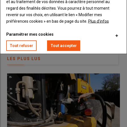
et au traitement de vos données à caractère personnel au
trouver des
bennes
pour charrier comme avec l’
ensileuse
,
Machinisme.
regard des finalités décrites. Vous pourrez à tout moment
c’est facile de multiplier les coupes et nous en réalisons d’ailleurs
revenir sur vos choix, en utilisant le lien « Modifier mes
généralement cinq par an
. »
préférences cookies » en bas de page du site.
Plus d'infos
Lire aussi :
Comment choisir sa faucheuse
Paramétrer mes cookies
frontale pour l’affouragement en vert en 5
Tout refuser
Tout accepter
critères
LES PLUS LUS