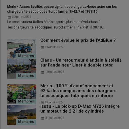
l’arrivée des animaux, et à la coupe des refus dans quelques
Merlo - Accès facilité, pesée dynamique et garde-boue acier sur les
parcelles. Le premier
groupe de fauche triple
, qui vient d’être
chargeurs télescopiques Turbofarmer TF42.7 et TF38.10
renouvelé en 2026 par un modèle identique (Disco 3200F Profil
30 juillet 2026
à l’avant et Disco 9300 à l’arrière), est arrivé en 2019, en
Le constructeur italien Merlo apporte plusieurs évolutions à
ses chargeurs télescopiques Turbofarmer TF42.7 et TF38.10,…
remplacement d’un ensemble avant et arrière d’une largeur de
travail de 7 m. Il avait été acheté à l’époque 42 000 euros HT et
Comment évolue le prix de l’AdBlue ?
le Gaec vient de verser une soulte de 30 000 euros pour le
06 août 2026
remplacer par un neuf. «
Nous avions à l’époque profité de l’
aide
PCAE
qui nous imposait d’augmenter le débit de chantier, d’où
Claas - Un retourneur d’andain à soleils
l’acquisition d’une combinaison triple. Nous avions en même
sur l’andaineur Liner à double rotor
temps investi dans un
andaineur à tapis
Roc
RT 730 pour
10 juillet 2026
récolter de l’herbe la plus propre possible et
ramasser les
légumineuses sans perdre de feuilles
, afin de bénéficier d’une
Merlo - 100 % d’autofinancement et
bonne teneur en matières azotées
.
92 % des composants des chargeurs
télescopiques fabriqués en interne
04 août 2026
Isuzu - Le pick-up D-Max MY26 intègre
un moteur de 2,2 l de cylindrée
31 juillet 2026