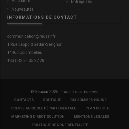
Viticulture
manœuvres
, apprécie
Anthony Gohin
, le salarié en charge de la
Entreprises
fauche.
Nous roulons à 15-16 km/h en moyenne et coupons
Nouveautés
environ 6 hectares par heure. La taille des parcelles va de 1 à 20
INFORMATIONS DE CONTACT
hectares, pour une moyenne de 4-5 hectares
. »
communication@reussir.fr
1 Rue Léopold Sédar-Senghor
14460 Colombelles
+33 (0)2 31 35 87 28
© Réussir 2026 - Tous droits réservés
FOOTER
CONTACTS
BOUTIQUE
QUI SOMMES-NOUS ?
COPYRIGHT
PRESSE AGRICOLE DÉPARTEMENTALE
PLAN DU SITE
Les associés du Gaec du Mesnilge ont opté pour une
MARKETING DIRECT SOLUTION
MENTIONS LÉGALES
faucheuse frontale Claas Disco 3200 F à 7 assiettes de 3
POLITIQUE DE CONFIDENTIALITÉ
mètres de largeur de travail pour des raisons de gabarit routier.