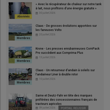
« Avec le récupérateur de chaleur sur notre tank
© Anthony Gohin
à lait, nous profitons d’une énergie gratuite »
30 juillet 2026
«
Notre objectif est de réaliser un
ensilage d’herbe à plus de
35 % de matière sèche
dans un délai de 48 heures entre la
Claas - De grosses évolutions apportées sur
fauche et la récolte. Comme nous ramassons en moyenne 60
les faneuses Volto
20 juillet 2026
hectares à chaque fois, le
groupe de fauche à plat
de 9 m de
large est, par son débit horaire, un des outils clés dans la réussite
des chantiers de récolte
», souligne
Patrice Clérault
, associé du
Krone - Les presses enrubanneuses ComPack
Gaec du Mesnilge
à Hudimesnil (
Manche
), avec son épouse
Pro succèdent aux Comprima Plus
13 juillet 2026
Annie, son fils Paul et son voisin
André Teinture
. Cet
élevage
laitier normand
, en bio depuis 2019, alimente ses 160 vaches
laitières à la traite avec une ration à base d’ensilage d’herbe et
Claas - Un retourneur d’andain à soleils sur
l’andaineur Liner à double rotor
d’
ensilage de maïs épi
.
10 juillet 2026
Same et Deutz-Fahr en tête des marques
préférées des concessionnaires français de
tracteurs agricoles
09 juillet 2026
PORTAIL REUSSIR