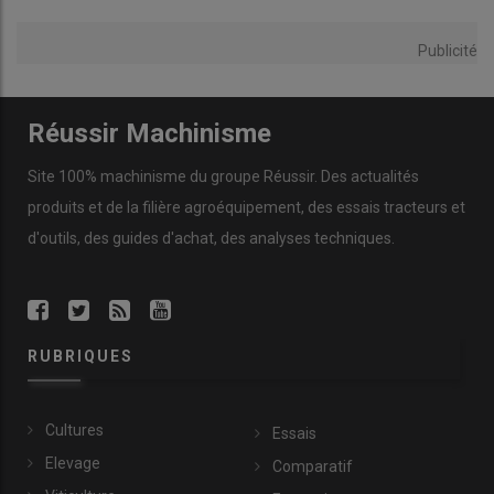
Publicité
Réussir Machinisme
Site 100% machinisme du groupe Réussir. Des actualités
Les associés du Gaec du Mesnilge apprécient le groupe de
produits et de la filière agroéquipement, des essais tracteurs et
fauche Claas de 9 mètres de large pour son débit de chantier.
d'outils, des guides d'achat, des analyses techniques.
© Anthony Gohin
En bio, la qualité du fourrage est très importante. Plus la
valeur
nutritive
est élevée, moins nous achetons d’aliments
concentrés
», précise Patrice Clérault. «
Avec le groupe de 9 m, la
RUBRIQUES
stabilité au travail est bien supérieure à celle de l’ensemble
composé d’une
faucheuse frontale
et d’une unité latérale arrière.
De surcroît, comme la combinaison triple est bien équilibrée,
Cultures
Essais
nous pouvons faucher avec le
tracteur en mode deux roues
Elevage
Comparatif
motrices
, ce qui évite d’arracher le tapis végétal lors des