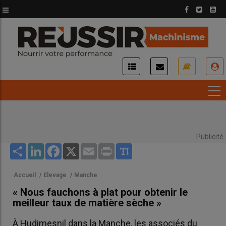
Aller
au
contenu
principal
USER
ACCOUNT
MENU
Publicité
Share
LinkedIn
Facebook
X
Email
Print
Accueil
/
Elevage
/
Manche
« Nous fauchons à plat pour obtenir le
meilleur taux de matière sèche »
À Hudimesnil dans la Manche, les associés du