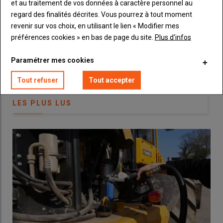
et au traitement de vos données à caractère personnel au
trouver des
bennes
pour charrier comme avec l’
ensileuse
,
Machinisme.
regard des finalités décrites. Vous pourrez à tout moment
c’est facile de multiplier les coupes et nous en réalisons d’ailleurs
revenir sur vos choix, en utilisant le lien « Modifier mes
généralement cinq par an
. »
préférences cookies » en bas de page du site.
Plus d'infos
Lire aussi :
Comment choisir sa faucheuse
Paramétrer mes cookies
frontale pour l’affouragement en vert en 5
Tout refuser
Tout accepter
critères
LES PLUS LUS