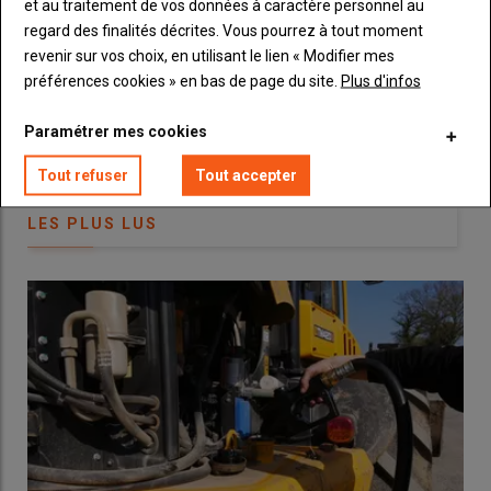
et au traitement de vos données à caractère personnel au
trouver des
bennes
pour charrier comme avec l’
ensileuse
,
Machinisme.
regard des finalités décrites. Vous pourrez à tout moment
c’est facile de multiplier les coupes et nous en réalisons d’ailleurs
revenir sur vos choix, en utilisant le lien « Modifier mes
généralement cinq par an
. »
préférences cookies » en bas de page du site.
Plus d'infos
Lire aussi :
Comment choisir sa faucheuse
Paramétrer mes cookies
frontale pour l’affouragement en vert en 5
Tout refuser
Tout accepter
critères
LES PLUS LUS