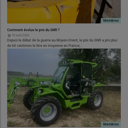
Comment évolue le prix du GNR ?
03 août 2026
Depuis le début de la guerre au Moyen-Orient, le prix du GNR a pris plus
Anthony Gohin, salarié du Gaec, assure 90 % de la fauche. Il
de 60 centimes le litre en moyenne en France,…
apprécie la combinaison Claas pour son attelage et dételage
en cinq minutes, ainsi que pour sa facilité de contrôle par les
distributeurs du tracteur : « Un chauffeur novice prend
l’ensemble en main sans difficulté. » © D. Laisney
Six hectares fauchés par heure
Au total, le Gaec fauche chaque année 500 hectares avec son
combiné
Claas
Disco de 9 m de large
. L’ensilage d’herbe
en représente 300 hectares, auxquels s’ajoutent 50 hectares
de foin. Le reste correspond au
fauchage des prairies
pâturées en topping
, dans lesquelles l’herbe est coupée avant