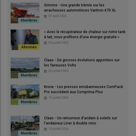
Grimme - Une grande trémie sur les
© Anthony Gohin
arracheuses automotrices Varitron 470 XL
07 août 2026
«
Notre objectif est de réaliser un
ensilage d’herbe à plus de
35 % de matière sèche
dans un délai de 48 heures entre la
« Avec le récupérateur de chaleur sur notre tank
fauche et la récolte. Comme nous ramassons en moyenne 60
à lait, nous profitons d’une énergie gratuite »
30 juillet 2026
hectares à chaque fois, le
groupe de fauche à plat
de 9 m de
large est, par son débit horaire, un des outils clés dans la réussite
des chantiers de récolte
», souligne
Patrice Clérault
, associé du
Claas - De grosses évolutions apportées sur
Gaec du Mesnilge
à Hudimesnil (
Manche
), avec son épouse
les faneuses Volto
20 juillet 2026
Annie, son fils Paul et son voisin
André Teinture
. Cet
élevage
laitier normand
, en bio depuis 2019, alimente ses 160 vaches
laitières à la traite avec une ration à base d’ensilage d’herbe et
Krone - Les presses enrubanneuses ComPack
Pro succèdent aux Comprima Plus
d’
ensilage de maïs épi
.
13 juillet 2026
Claas - Un retourneur d’andain à soleils sur
l’andaineur Liner à double rotor
10 juillet 2026