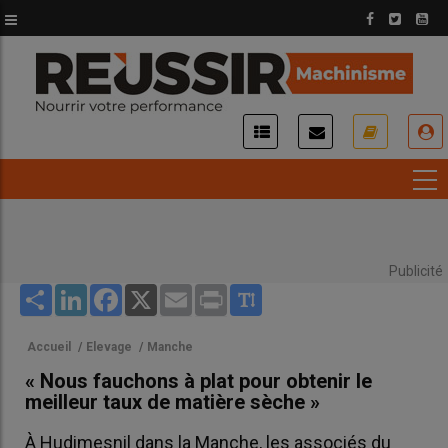
Aller
au
contenu
principal
USER
ACCOUNT
MENU
Publicité
Share
LinkedIn
Facebook
X
Email
Print
Accueil
/
Elevage
/
Manche
« Nous fauchons à plat pour obtenir le
meilleur taux de matière sèche »
À Hudimesnil dans la Manche, les associés du