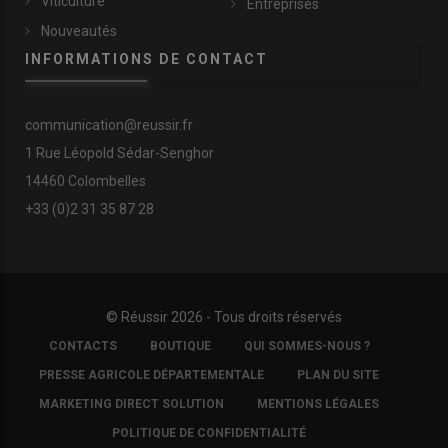
Viticulture
Entreprises
manœuvres
, apprécie
Anthony Gohin
, le salarié en charge de la
fauche.
Nous roulons à 15-16 km/h en moyenne et coupons
Nouveautés
environ 6 hectares par heure. La taille des parcelles va de 1 à 20
INFORMATIONS DE CONTACT
hectares, pour une moyenne de 4-5 hectares
. »
communication@reussir.fr
1 Rue Léopold Sédar-Senghor
14460 Colombelles
+33 (0)2 31 35 87 28
© Réussir 2026 - Tous droits réservés
FOOTER
CONTACTS
BOUTIQUE
QUI SOMMES-NOUS ?
COPYRIGHT
PRESSE AGRICOLE DÉPARTEMENTALE
PLAN DU SITE
Les associés du Gaec du Mesnilge ont opté pour une
MARKETING DIRECT SOLUTION
MENTIONS LÉGALES
faucheuse frontale Claas Disco 3200 F à 7 assiettes de 3
POLITIQUE DE CONFIDENTIALITÉ
mètres de largeur de travail pour des raisons de gabarit routier.