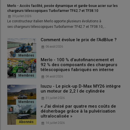
l’arrivée des animaux, et à la coupe des refus dans quelques
Merlo - Accès facilité, pesée dynamique et garde-boue acier sur les
parcelles. Le premier
groupe de fauche triple
, qui vient d’être
chargeurs télescopiques Turbofarmer TF42.7 et TF38.10
renouvelé en 2026 par un modèle identique (Disco 3200F Profil
30 juillet 2026
Le constructeur italien Merlo apporte plusieurs évolutions à
à l’avant et Disco 9300 à l’arrière), est arrivé en 2019, en
ses chargeurs télescopiques Turbofarmer TF42.7 et TF38.10,…
remplacement d’un ensemble avant et arrière d’une largeur de
travail de 7 m. Il avait été acheté à l’époque 42 000 euros HT et
Comment évolue le prix de l’AdBlue ?
le Gaec vient de verser une soulte de 30 000 euros pour le
06 août 2026
remplacer par un neuf. «
Nous avions à l’époque profité de l’
aide
PCAE
qui nous imposait d’augmenter le débit de chantier, d’où
Merlo - 100 % d’autofinancement et
l’acquisition d’une combinaison triple. Nous avions en même
92 % des composants des chargeurs
temps investi dans un
andaineur à tapis
Roc
RT 730 pour
télescopiques fabriqués en interne
récolter de l’herbe la plus propre possible et
ramasser les
04 août 2026
légumineuses sans perdre de feuilles
, afin de bénéficier d’une
Isuzu - Le pick-up D-Max MY26 intègre
bonne teneur en matières azotées
.
un moteur de 2,2 l de cylindrée
31 juillet 2026
« J’ai divisé par quatre mes coûts de
désherbage grâce à la pulvérisation
ultralocalisée »
14 juillet 2026