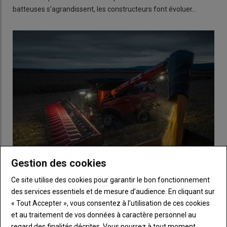
batteuses s’agrandissent, les constructeurs font évoluer…
Gestion des cookies
Case IH - Des cueilleurs 12 et 16 rangs pour les Axial-
Ce site utilise des cookies pour garantir le bon fonctionnement
Flow
des services essentiels et de mesure d’audience. En cliquant sur
« Tout Accepter », vous consentez à l’utilisation de ces cookies
10 décembre 2025
Case IH lance une nouvelle gamme de cueilleurs à maïs, la
et au traitement de vos données à caractère personnel au
série C500.
regard des finalités décrites. Vous pourrez à tout moment