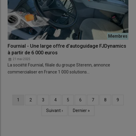
Fournial - Une large offre d’autoguidage FJDynamics
à partir de 6 000 euros
21 mai 2025
La société Fournial, filiale du groupe Sterenn, annonce
commercialiser en France 1 000 solutions…
Page
1
Page
2
Page
3
Page
4
Page
5
Page
6
Page
7
Page
8
Page
9
Pagination
courante
Page
Suivant ›
Dernière
Dernier »
suivante
page