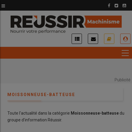
Aller
au
contenu
principal
USER
ACCOUNT
MENU
Publicité
MOISSONNEUSE-BATTEUSE
Toute l'actualité dans la catégorie
Moissonneuse-batteuse
du
groupe d'information Réussir.