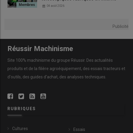
04 août 2026
Publicité
© D. Laisney
Réussir Machinisme
Le bec dispose au niveau de chaque rang de deux
bavettes en
caoutchouc
situées juste avant l’action des chaînes
Site 100% machinisme du groupe Réussir. Des actualités
convoyeuses. Ces oreilles sont importantes, car elles évitent
produits et de la filière agroéquipement, des essais tracteurs et
aux
panouilles
de tomber à terre. Elles sont à remplacer
d'outils, des guides d'achat, des analyses techniques.
lorsqu’elles sont cassées ou perdues.
4 - Les chaînes cueilleuses dans
un bain l’huile durant l’hivernage
RUBRIQUES
Cultures
Essais