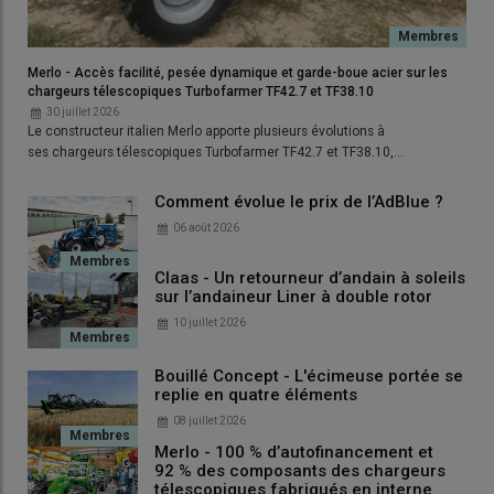
Lire aussi :
Tutoriel Moissonneuse-batteuse :
Comment bien entretenir sa coupe flexible à
Merlo - Accès facilité, pesée dynamique et garde-boue acier sur les
chargeurs télescopiques Turbofarmer TF42.7 et TF38.10
tapis ?
30 juillet 2026
Le constructeur italien Merlo apporte plusieurs évolutions à
ses chargeurs télescopiques Turbofarmer TF42.7 et TF38.10,…
3 – Toutes les oreilles en
Comment évolue le prix de l’AdBlue ?
caoutchouc bien présentes
06 août 2026
Claas - Un retourneur d’andain à soleils
sur l’andaineur Liner à double rotor
10 juillet 2026
Bouillé Concept - L'écimeuse portée se
replie en quatre éléments
08 juillet 2026
Merlo - 100 % d’autofinancement et
92 % des composants des chargeurs
télescopiques fabriqués en interne