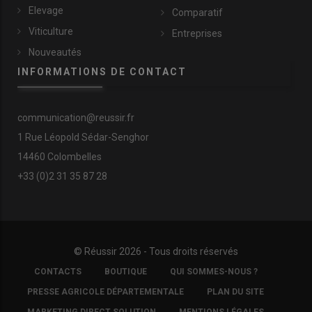
Elevage
Comparatif
Viticulture
Entreprises
Nouveautés
INFORMATIONS DE CONTACT
communication@reussir.fr
1 Rue Léopold Sédar-Senghor
14460 Colombelles
+33 (0)2 31 35 87 28
© D. Laisney
© Réussir 2026 - Tous droits réservés
FOOTER
CONTACTS
BOUTIQUE
QUI SOMMES-NOUS ?
Durant l’hivernage, Olivier Jardin conseille de démonter toutes
COPYRIGHT
les
chaînes cueilleuses
et de les mettre à tremper dans l’huile.
PRESSE AGRICOLE DÉPARTEMENTALE
PLAN DU SITE
Cette opération évite qu’elles rouillent, mais aussi que leurs
MARKETING DIRECT SOLUTION
MENTIONS LÉGALES