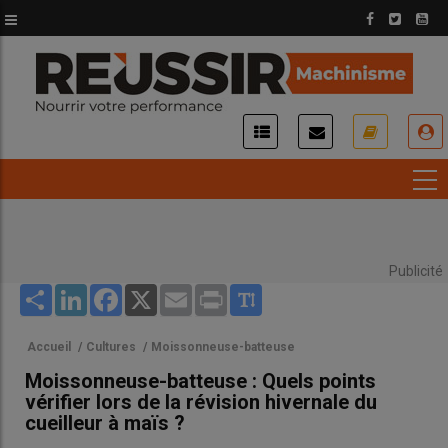
Aller
au
contenu
principal
USER
ACCOUNT
MENU
Publicité
Share
LinkedIn
Facebook
X
Email
Print
Accueil
/
Cultures
/
Moissonneuse-batteuse
Moissonneuse-batteuse : Quels points
vérifier lors de la révision hivernale du
cueilleur à maïs ?