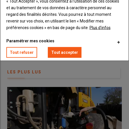
« Tout Accepter », vous consentez à l’utilisation de ces cookies
et au traitement de vos données à caractère personnel au
Vous recevrez chaque semaine toutes les actualités 100%
regard des finalités décrites. Vous pourrez à tout moment
Machinisme.
revenir sur vos choix, en utilisant le lien « Modifier mes
© D. Laisney
préférences cookies » en bas de page du site.
Plus d'infos
Le premier point à contrôler en partie supérieure du cueilleur
Paramétrer mes cookies
est le bon état et le bon
alignement des pointes
. Tout élément
absent ou détérioré est bien sûr à remplacer.
Tout refuser
Tout accepter
2 – Des palpeurs de hauteur bien
LES PLUS LUS
mobiles