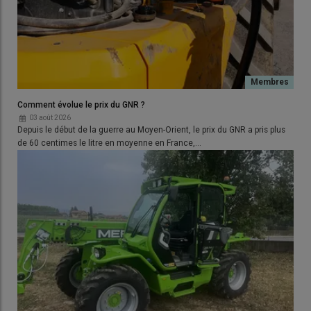
Comment évolue le prix du GNR ?
03 août 2026
Depuis le début de la guerre au Moyen-Orient, le prix du GNR a pris plus
de 60 centimes le litre en moyenne en France,…
© D. Laisney
Les cueilleurs équipés du contrôle de la
hauteur de travail
et
du
suivi du sol Auto Contour
disposent de capteurs
positionnés sous quelques pointes (deux sur le
Claas Rovio de
8 rangs
). Ces palpeurs doivent être bien mobiles pour
transmettre des informations correctes aux systèmes gérant
la correction de la position du bec.