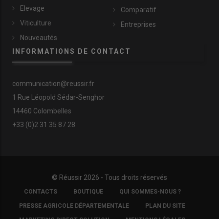
Elevage
Comparatif
Viticulture
Entreprises
Nouveautés
INFORMATIONS DE CONTACT
communication@reussir.fr
1 Rue Léopold Sédar-Senghor
14460 Colombelles
+33 (0)2 31 35 87 28
© D. Laisney
© Réussir 2026 - Tous droits réservés
FOOTER
CONTACTS
BOUTIQUE
QUI SOMMES-NOUS ?
Durant l’hivernage, Olivier Jardin conseille de démonter toutes
COPYRIGHT
les
chaînes cueilleuses
et de les mettre à tremper dans l’huile.
PRESSE AGRICOLE DÉPARTEMENTALE
PLAN DU SITE
Cette opération évite qu’elles rouillent, mais aussi que leurs