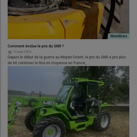
Comment évolue le prix du GNR ?
10 août 2026
Depuis le début de la guerre au Moyen-Orient, le prix du GNR a pris plus
de 60 centimes le litre en moyenne en France,…
© D. Laisney
Les cueilleurs équipés du contrôle de la
hauteur de travail
et
du
suivi du sol Auto Contour
disposent de capteurs
positionnés sous quelques pointes (deux sur le
Claas Rovio de
8 rangs
). Ces palpeurs doivent être bien mobiles pour
transmettre des informations correctes aux systèmes gérant
la correction de la position du bec.