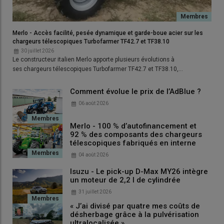
Lire aussi :
Tutoriel Moissonneuse-batteuse :
Comment bien entretenir sa coupe flexible à
Merlo - Accès facilité, pesée dynamique et garde-boue acier sur les
chargeurs télescopiques Turbofarmer TF42.7 et TF38.10
tapis ?
30 juillet 2026
Le constructeur italien Merlo apporte plusieurs évolutions à
ses chargeurs télescopiques Turbofarmer TF42.7 et TF38.10,…
3 – Toutes les oreilles en
Comment évolue le prix de l’AdBlue ?
caoutchouc bien présentes
06 août 2026
Merlo - 100 % d’autofinancement et
92 % des composants des chargeurs
télescopiques fabriqués en interne
04 août 2026
Isuzu - Le pick-up D-Max MY26 intègre
un moteur de 2,2 l de cylindrée
31 juillet 2026
« J’ai divisé par quatre mes coûts de
désherbage grâce à la pulvérisation
ultralocalisée »