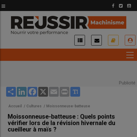
Aller
au
contenu
principal
USER
ACCOUNT
MENU
Publicité
Share
LinkedIn
Facebook
X
Email
Print
Accueil
/
Cultures
/
Moissonneuse-batteuse
Moissonneuse-batteuse : Quels points
vérifier lors de la révision hivernale du
cueilleur à maïs ?