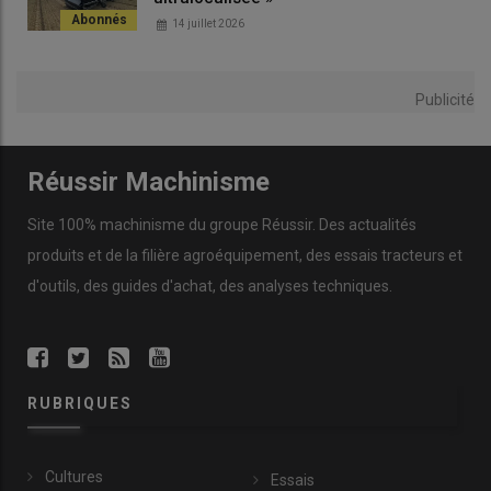
14 juillet 2026
Publicité
© D. Laisney
Réussir Machinisme
Le bec dispose au niveau de chaque rang de deux
bavettes en
caoutchouc
situées juste avant l’action des chaînes
Site 100% machinisme du groupe Réussir. Des actualités
convoyeuses. Ces oreilles sont importantes, car elles évitent
produits et de la filière agroéquipement, des essais tracteurs et
aux
panouilles
de tomber à terre. Elles sont à remplacer
lorsqu’elles sont cassées ou perdues.
d'outils, des guides d'achat, des analyses techniques.
4 - Les chaînes cueilleuses dans
un bain l’huile durant l’hivernage
RUBRIQUES
Cultures
Essais