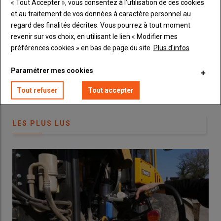
« Tout Accepter », vous consentez à l’utilisation de ces cookies
et au traitement de vos données à caractère personnel au
Vous recevrez chaque semaine toutes les actualités 100%
regard des finalités décrites. Vous pourrez à tout moment
Machinisme.
revenir sur vos choix, en utilisant le lien « Modifier mes
© D. Laisney
préférences cookies » en bas de page du site.
Plus d'infos
Le premier point à contrôler en partie supérieure du cueilleur
Paramétrer mes cookies
est le bon état et le bon
alignement des pointes
. Tout élément
absent ou détérioré est bien sûr à remplacer.
Tout refuser
Tout accepter
2 – Des palpeurs de hauteur bien
LES PLUS LUS
mobiles