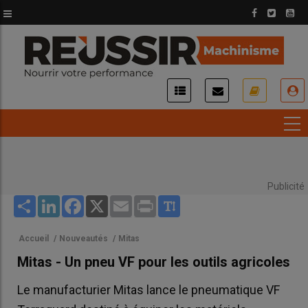
Aller
au
contenu
principal
USER
ACCOUNT
MENU
Publicité
Share
LinkedIn
Facebook
X
Email
Print
Accueil
/
Nouveautés
/
Mitas
Mitas - Un pneu VF pour les outils agricoles
Le manufacturier Mitas lance le pneumatique VF