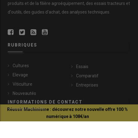
produits et de la filière agroéquipement, des essais tracteurs et
d'outils, des guides d'achat, des analyses techniques.
RUBRIQUES
Cultures
Essais
Elevage
Comparatif
Viticulture
Entreprises
Nouveautés
INFORMATIONS DE CONTACT
Réussir Machinisme : découvrez notre nouvelle offre 100 %
numérique à 108€/an
communication@reussir.fr
Je profite de l'offre
1 Rue Léopold Sédar-Senghor