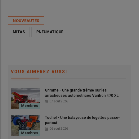
Publié le
lun 11/05/2026 - 06:00
- Par
Ludovic Vimond
NOUVEAUTÉS
MITAS
PNEUMATIQUE
VOUS AIMEREZ AUSSI
Grimme - Une grande trémie sur les
arracheuses automotrices Varitron 470 XL
07 août 2026
Le pneumatique VF Terraguard de Mitas est dans un premier
temps uniquement en dimension VF 295/75R22.5.
Tuchel - Une balayeuse de logettes passe-
© Mitas
partout
06 août 2026
La nouvelle gamme de
pneumatiques
VF Terraguard de