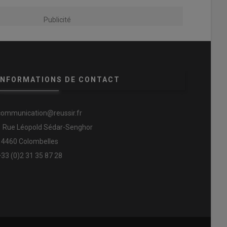
Publicité
INFORMATIONS DE CONTACT
communication@reussir.fr
1 Rue Léopold Sédar-Senghor
14460 Colombelles
+33 (0)2 31 35 87 28