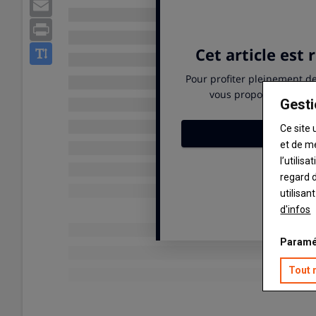
Email
Print
Gesti
Ce site 
et de m
l’utilis
regard d
utilisan
d'infos
Paramé
Tout 
Publié le
mar 02/06/2026 - 07:03
- Par
Ludovic Vimond