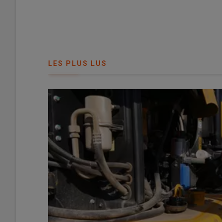
Mathieu Ondet, agriculteur à Manthelan en
Indre-et-Loi
de
Pöttinger
. Cet
outil à dents de 6 m de large
a été 
LES PLUS LUS
moisson
, sur sols secs, puis sur terres fraîches, ainsi
indépendants
.
Lire aussi :
ESSAI Pöttinger Plano VT 6060 : « U