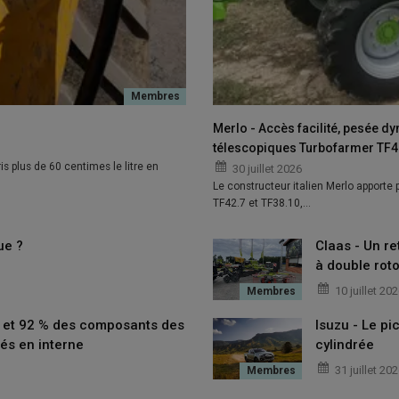
Merlo - Accès facilité, pesée d
télescopiques Turbofarmer TF42
is plus de 60 centimes le litre en
30 juillet 2026
Le constructeur italien Merlo apporte
TF42.7 et TF38.10,…
ue ?
Claas - Un re
à double roto
10 juillet 20
t et 92 % des composants des
Isuzu - Le p
és en interne
cylindrée
31 juillet 20