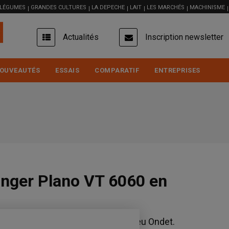
 LÉGUMES
GRANDES CULTURES
LA DEPECHE
LAIT
LES MARCHÉS
MACHINISME
USER
Actualités
Inscription newsletter
ACCOUNT
MENU
OUVEAUTÉS
ESSAIS
COMPARATIF
ENTREPRISES
tinger Plano VT 6060 en
ano VT 6060 de Pöttinger par Mathieu Ondet.