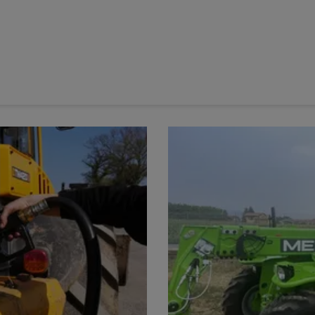
re
, a testé durant une semaine le
scalpeur Plano VT 6060
testé en travail superficiel en premier passage après la
 qu'en second passage derrière un
déchaumeur à disques
n scalpeur par excellence »