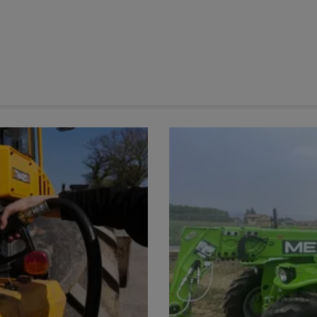
re
, a testé durant une semaine le
scalpeur Plano VT 6060
testé en travail superficiel en premier passage après la
 qu'en second passage derrière un
déchaumeur à disques
n scalpeur par excellence »