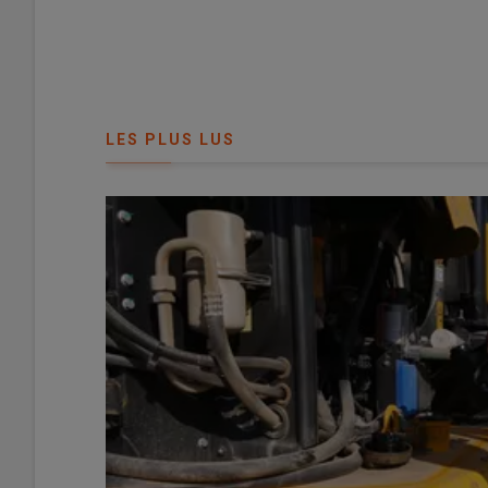
Mathieu Ondet, agriculteur à Manthelan en
Indre-et-Loi
de
Pöttinger
. Cet
outil à dents de 6 m de large
a été 
LES PLUS LUS
moisson
, sur sols secs, puis sur terres fraîches, ainsi
indépendants
.
Lire aussi :
ESSAI Pöttinger Plano VT 6060 : « U