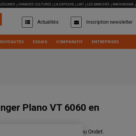
 LÉGUMES
GRANDES CULTURES
LA DEPECHE
LAIT
LES MARCHÉS
MACHINISME
USER
Actualités
Inscription newsletter
ACCOUNT
MENU
OUVEAUTÉS
ESSAIS
COMPARATIF
ENTREPRISES
tinger Plano VT 6060 en
ano VT 6060 de Pöttinger par Mathieu Ondet.