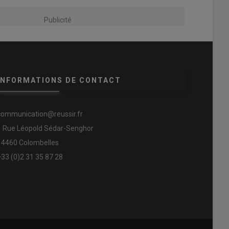
Publicité
INFORMATIONS DE CONTACT
communication@reussir.fr
1 Rue Léopold Sédar-Senghor
14460 Colombelles
+33 (0)2 31 35 87 28