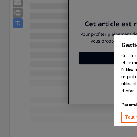
Email
Print
Gesti
Ce site 
et de m
l’utilis
regard d
utilisan
d'infos
Paramé
Tout 
Publié le
mar 02/06/2026 - 07:03
- Par
Ludovic Vimond