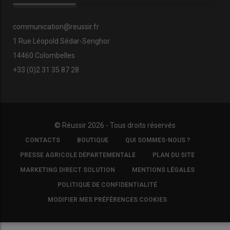
communication@reussir.fr
Que signifie l’homologation OEM inscrite
sur mon bidon d’huile ?
1 Rue Léopold Sédar-Senghor
14460 Colombelles
+33 (0)2 31 35 87 28
© Réussir 2026 - Tous droits réservés
FOOTER
CONTACTS
BOUTIQUE
QUI SOMMES-NOUS ?
COPYRIGHT
PRESSE AGRICOLE DÉPARTEMENTALE
PLAN DU SITE
MARKETING DIRECT SOLUTION
MENTIONS LÉGALES
POLITIQUE DE CONFIDENTIALITÉ
MODIFIER MES PRÉFÉRENCES COOKIES