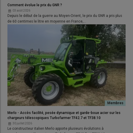
précisément la combinaison
base‑additifs
définie par les
Comment évolue le prix du GNR ?
normes API
,
ACEA
ou par les
homologations OEM
.
03 août 2026
Depuis le début de la guerre au Moyen-Orient, le prix du GNR a pris plus
de 60 centimes le litre en moyenne en France,…
Normes ACEA et API, que faut-il en
retenir ?
L’
ACEA
,
association des constructeurs européens
d’automobiles
, définit en collaboration avec les fournisseurs
d’additifs les exigences de
qualité
auxquelles les huiles doivent
répondre, afin de garantir une protection efficace des
moteurs
.
L’
API
,
American Petroleum Institute
, est l’équivalent de
l’ACEA en
Amérique
.
John Deere
ou
Case IH
privilégient
cette norme, tandis que les autres constructeurs se réfèrent
plutôt à la norme ACEA. Les distributeurs de fluides sont pour
la grande majorité capables de produire des huiles répondant à
la fois aux normes ACEA et API. Ces dernières évoluent
généralement tous les deux à trois ans, mais aussi selon la
Merlo - Accès facilité, pesée dynamique et garde-boue acier sur les
chargeurs télescopiques Turbofarmer TF42.7 et TF38.10
norme antipollution
du moteur.
30 juillet 2026
Le constructeur italien Merlo apporte plusieurs évolutions à