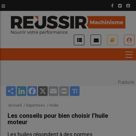
Aller
au
contenu
principal
USER
ACCOUNT
MENU
Publicité
Share
LinkedIn
Facebook
X
Email
Print
Accueil
/
Expertises
/
Huile
Les conseils pour bien choisir l’huile
moteur
Les huiles répondent à des normes