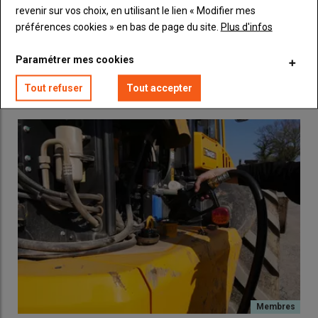
revenir sur vos choix, en utilisant le lien « Modifier mes
préférences cookies » en bas de page du site.
Plus d'infos
Paramétrer mes cookies
LES PLUS LUS
Tout refuser
Tout accepter
Une huile moteur est composée d’une
base pétrolière
(neuve,
recyclée ou régénérée) ou
synthétique
à laquelle le
fournisseur de fluide ajoute 10 à 30 % d’
additifs chimiques
.
Ces derniers assurent la protection contre les frottements, la
lubrification à froid, la résistance à haute température, le
nettoyage des dépôts de combustion et la protection face aux
systèmes de dépollution. Le formulateur doit respecter