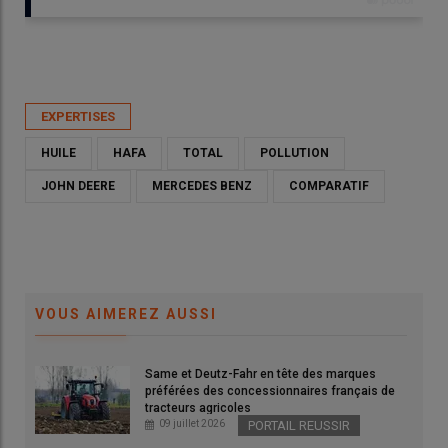
Publié le
mar 09/06/2026 - 06:00
- Par
Ulysse Dubroeucq
EXPERTISES
HUILE
HAFA
TOTAL
POLLUTION
JOHN DEERE
MERCEDES BENZ
COMPARATIF
VOUS AIMEREZ AUSSI
Same et Deutz-Fahr en tête des marques
préférées des concessionnaires français de
tracteurs agricoles
L’huile assure la lubrification des pièces mécaniques en
09 juillet 2026
PORTAIL REUSSIR
mouvement dans le moteur thermique et l’utilisation d’un