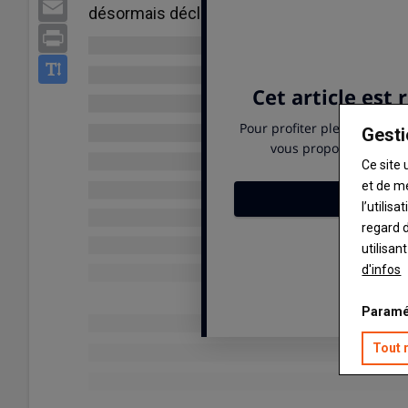
Email
désormais décliné en une version avec condi
Print
Gesti
Ce site 
et de m
l’utilis
regard d
utilisan
d'infos
Paramé
Tout 