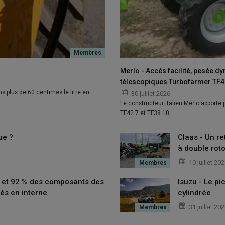
Merlo - Accès facilité, pesée d
télescopiques Turbofarmer TF42
is plus de 60 centimes le litre en
30 juillet 2026
Le constructeur italien Merlo apporte
TF42.7 et TF38.10,…
ue ?
Claas - Un re
ct dispose de conditionneurs à fléaux de 64 cm de diamètre.
à double roto
10 juillet 20
aux en V en acier trempé
animés par un boîtier autorisant deux
t et 92 % des composants des
Isuzu - Le p
r. En outre, la tôle de conditionneur est réglable en continu
és en interne
cylindrée
31 juillet 20