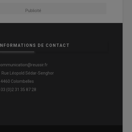
Publicité
INFORMATIONS DE CONTACT
communication@reussir.fr
1 Rue Léopold Sédar-Senghor
14460 Colombelles
+33 (0)2 31 35 87 28