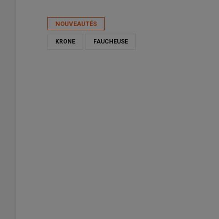
Publié le
mar 26/05/2026 - 16:31
- Par
Ludovic Vimond
NOUVEAUTÉS
KRONE
FAUCHEUSE