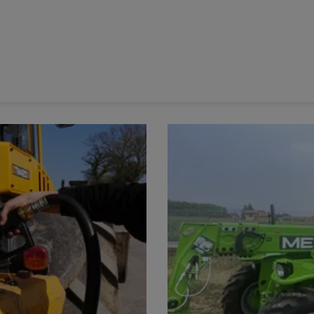
t tapis groupeurs de sa faucheuse à lamiers repliables EasyCut
amiers repliables EasyCut B 1250 Fold
, le constructeur
ec conditionneur à fléaux et tapis groupeurs
, dénommée