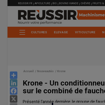
MENU
Aller
REUSSIR.FR
APICULTURE
BIO
BOVINS VIANDE
CHÈVRE
FRUITS &
FILIÈRE
au
contenu
principal
CULTURES
ELEVAGE
VITICULTURE
N
Accueil
/
Nouveautés
/
Krone
Share
Krone - Un conditionneu
LinkedIn
sur le combiné de fauch
Facebook
X
Présenté l’année dernière, le groupe de fauc