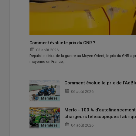
Comment évolue le prix du GNR ?
03 août 2026
Depuis le début de la guerre au Moyen-Orient, le prix du GNR a pr
moyenne en France,…
Comment évolue le prix de l’AdBl
Le groupe de fauche Krone EasyCut B 1250 CV Fold Colle
06 août 2026
© Krone
D’un diamètre de 64 cm, le conditionneur reçoit des
flé
Merlo - 100 % d’autofinancemen
régimes de rotation selon la nature du fourrage à récolte
chargeurs télescopiques fabriqu
pour un conditionnement plus ou moins agressif.
04 août 2026