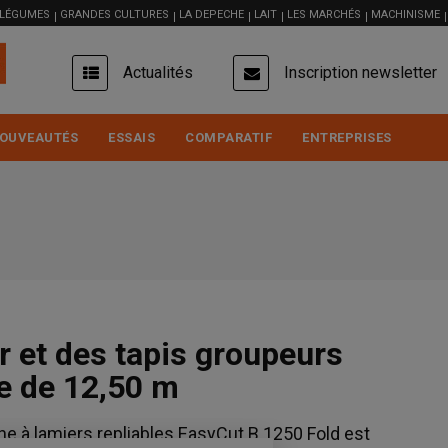
 LÉGUMES
GRANDES CULTURES
LA DEPECHE
LAIT
LES MARCHÉS
MACHINISME
USER
Actualités
Inscription newsletter
ACCOUNT
MENU
OUVEAUTÉS
ESSAIS
COMPARATIF
ENTREPRISES
r et des tapis groupeurs
e de 12,50 m
he à lamiers repliables EasyCut B 1250 Fold est