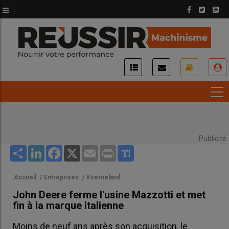
Aller
au
contenu
principal
USER
ACCOUNT
MENU
Publicité
Share
LinkedIn
Facebook
X
Email
Print
Accueil
/
Entreprises
/
Kverneland
John Deere ferme l'usine Mazzotti et met
fin à la marque italienne
Moins de neuf ans après son acquisition, le