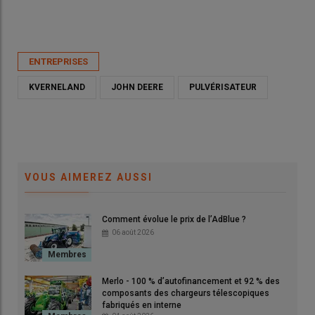
Publié le
mer 20/05/2026 - 11:46
- Par
Ludovic Vimond
ENTREPRISES
KVERNELAND
JOHN DEERE
PULVÉRISATEUR
VOUS AIMEREZ AUSSI
Comment évolue le prix de l’AdBlue ?
06 août 2026
John Deere a annoncé la fermeture prochaine de l'usine
Mazzotti et la fin de la marque italienne.
© Google Street View
Merlo - 100 % d’autofinancement et 92 % des
composants des chargeurs télescopiques
fabriqués en interne
Motivée par une volonté de rationaliser ses usines, la firme