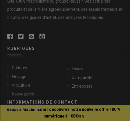
Site 100% machinisme du groupe Réussir. Des actualités
produits et de la filière agroéquipement, des essais tracteurs et
d'outils, des guides d'achat, des analyses techniques.
RUBRIQUES
Cultures
Essais
Elevage
Comparatif
Viticulture
Entreprises
Nouveautés
INFORMATIONS DE CONTACT
Réussir Machinisme : découvrez notre nouvelle offre 100 %
numérique à 108€/an
communication@reussir.fr
Je profite de l'offre
1 Rue Léopold Sédar-Senghor