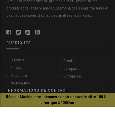
Site 100% machinisme du groupe Réussir. Des actualités
produits et de la filière agroéquipement, des essais tracteurs et
d'outils, des guides d'achat, des analyses techniques.
RUBRIQUES
Cultures
Essais
Elevage
Comparatif
Viticulture
Entreprises
Nouveautés
INFORMATIONS DE CONTACT
Réussir Machinisme : découvrez notre nouvelle offre 100 %
numérique à 108€/an
communication@reussir.fr
Je profite de l'offre
1 Rue Léopold Sédar-Senghor