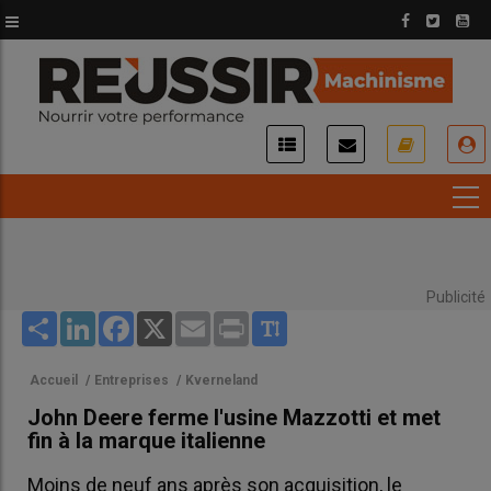
Aller
au
contenu
principal
USER
ACCOUNT
MENU
Publicité
Share
LinkedIn
Facebook
X
Email
Print
Accueil
/
Entreprises
/
Kverneland
John Deere ferme l'usine Mazzotti et met
fin à la marque italienne
Moins de neuf ans après son acquisition, le