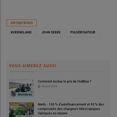
Publié le
mer 20/05/2026 - 11:46
- Par
Ludovic Vimond
ENTREPRISES
KVERNELAND
JOHN DEERE
PULVÉRISATEUR
VOUS AIMEREZ AUSSI
Comment évolue le prix de l’AdBlue ?
06 août 2026
John Deere a annoncé la fermeture prochaine de l'usine
Mazzotti et la fin de la marque italienne.
© Google Street View
Merlo - 100 % d’autofinancement et 92 % des
composants des chargeurs télescopiques
fabriqués en interne
Motivée par une volonté de rationaliser ses usines, la firme