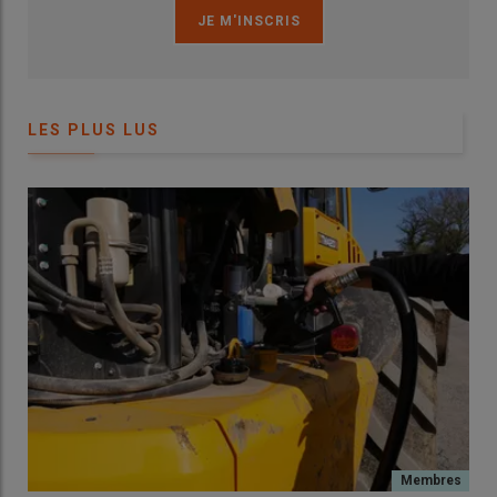
LES PLUS LUS
Le colza représente une part importante des surfaces
réalisées à la faucheuse-andaineuse. © J. Coureau
Les semenciers ne sont pas les seuls clients de Joël Coureau
séduits par la moisson décomposée pour le colza.
« Depuis
deux ans, j’ai quelques clients avec de belles surfaces de colza
qui, bien qu’équipés de grosses moissonneuses-batteuses avec
une large coupe, me demandent de venir couper l’intégralité de
leur surface de colza à la faucheuse andaineuse. Une semaine
après la coupe, ils reprennent deux andains d’un coup avec leur