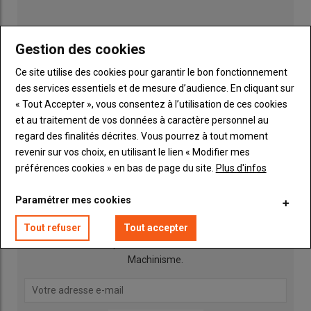
colza
semence, cela permet d’
homogénéiser le séchage
,
explique Joël Coureau.
Au moment du battage, la récolte passe
toute seule dans la moissonneuse-batteuse. Comparativement à
Gestion des cookies
une culture passée au défoliant, le
pouvoir germinatif est
Ce site utilise des cookies pour garantir le bon fonctionnement
supérieur et le poids de mille grains (PMG) est égal, voire plus
des services essentiels et de mesure d’audience. En cliquant sur
élevé
. C’est ce qu’ont révélé plusieurs essais réalisés avec les
« Tout Accepter », vous consentez à l’utilisation de ces cookies
semenciers.
» Fauché encore vert (autour de 40 % d’humidité),
et au traitement de vos données à caractère personnel au
le colza est conditionné et finit de sécher en andains. La culture
regard des finalités décrites. Vous pourrez à tout moment
souffre de
moins de pertes à la récolte
, en l’absence des
revenir sur vos choix, en utilisant le lien « Modifier mes
Publicité
secousses en amont de la coupe ou par conditions venteuses.
préférences cookies » en bas de page du site.
Plus d'infos
« On récolte des quintaux en plus
», apprécie l’entrepreneur.
Paramétrer mes cookies
INSCRIPTION NEWSLETTER
Moissonner les colzas plus rapidement
Tout refuser
Tout accepter
Vous recevrez chaque semaine toutes les actualités 100%
Machinisme.