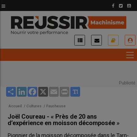
Aller
au
contenu
principal
USER
ACCOUNT
MENU
Publicité
Share
LinkedIn
Facebook
X
Email
Print
Accueil
/
Cultures
/
Faucheuse
Joël Coureau - « Près de 20 ans
d’expérience en moisson décomposée »
Pionnier de la moisson décomposée dans le Tarn-