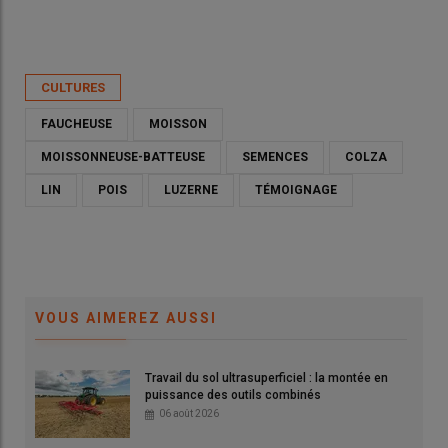
Publié le
mar 12/05/2026 - 00:00
- Par
Ludovic Vimond
CULTURES
FAUCHEUSE
MOISSON
MOISSONNEUSE-BATTEUSE
SEMENCES
COLZA
LIN
POIS
LUZERNE
TÉMOIGNAGE
VOUS AIMEREZ AUSSI
Travail du sol ultrasuperficiel : la montée en
Joël Coureau, agriculteur et entrepreneur de travaux agricoles
puissance des outils combinés
à Le Causé (Tarn-et-Garonne) : «La moisson décomposée
06 août 2026
demande un minimum de savoir-faire.»