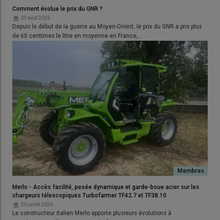
coupe classique et obtiennent
des débits de chantier
Comment évolue le prix du GNR ?
difficilement réalisables en méthode classique
: un aller et un
03 août 2026
retour représentent l’équivalent de 15 mètres de coupe et la
Depuis le début de la guerre au Moyen-Orient, le prix du GNR a pris plus
récolte bien sèche passe toute seule dans le batteur. »
de 60 centimes le litre en moyenne en France,…
Lire aussi :
Moisson décomposée : comment
choisir son pick-up à tapis ?
Un battage plus doux avec les cultures
vertes
Mais le colza est loin d’être la seule culture à trouver un intérêt
dans la moisson décomposée.
« Une majorité des cultures que
je coupe à la faucheuse andaineuse sont destinées aux
semences
», résume Joël Coureau. Essentiels à la certification,
Merlo - Accès facilité, pesée dynamique et garde-boue acier sur les
l’homogénéité de la récolte, notamment en termes de taux de
chargeurs télescopiques Turbofarmer TF42.7 et TF38.10
matière sèche, et le meilleur pouvoir germinatif sont les atouts
30 juillet 2026
Le constructeur italien Merlo apporte plusieurs évolutions à
appréciés par les firmes semencières. Lorsque la récolte est