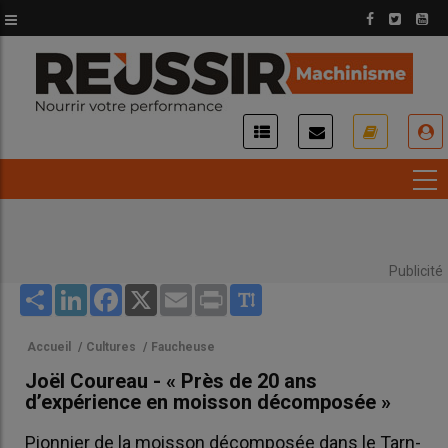
Aller
au
contenu
principal
USER
ACCOUNT
MENU
Publicité
Share
LinkedIn
Facebook
X
Email
Print
Accueil
/
Cultures
/
Faucheuse
Joël Coureau - « Près de 20 ans
d’expérience en moisson décomposée »
Pionnier de la moisson décomposée dans le Tarn-