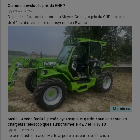
coupe classique et obtiennent
des débits de chantier
Comment évolue le prix du GNR ?
difficilement réalisables en méthode classique
: un aller et un
03 août 2026
retour représentent l’équivalent de 15 mètres de coupe et la
Depuis le début de la guerre au Moyen-Orient, le prix du GNR a pris plus
récolte bien sèche passe toute seule dans le batteur. »
de 60 centimes le litre en moyenne en France,…
Lire aussi :
Moisson décomposée : comment
choisir son pick-up à tapis ?
Un battage plus doux avec les cultures
vertes
Mais le colza est loin d’être la seule culture à trouver un intérêt
dans la moisson décomposée.
« Une majorité des cultures que
je coupe à la faucheuse andaineuse sont destinées aux
semences
», résume Joël Coureau. Essentiels à la certification,
Merlo - Accès facilité, pesée dynamique et garde-boue acier sur les
l’homogénéité de la récolte, notamment en termes de taux de
chargeurs télescopiques Turbofarmer TF42.7 et TF38.10
matière sèche, et le meilleur pouvoir germinatif sont les atouts
30 juillet 2026
Le constructeur italien Merlo apporte plusieurs évolutions à
appréciés par les firmes semencières. Lorsque la récolte est