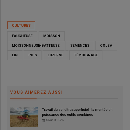
Publié le
mar 12/05/2026 - 00:00
- Par
Ludovic Vimond
CULTURES
FAUCHEUSE
MOISSON
MOISSONNEUSE-BATTEUSE
SEMENCES
COLZA
LIN
POIS
LUZERNE
TÉMOIGNAGE
VOUS AIMEREZ AUSSI
Travail du sol ultrasuperficiel : la montée en
Joël Coureau, agriculteur et entrepreneur de travaux agricoles
puissance des outils combinés
à Le Causé (Tarn-et-Garonne) : «La moisson décomposée
06 août 2026
demande un minimum de savoir-faire.»