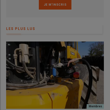
LES PLUS LUS
Le colza représente une part importante des surfaces
réalisées à la faucheuse-andaineuse. © J. Coureau
Les semenciers ne sont pas les seuls clients de Joël Coureau
séduits par la moisson décomposée pour le colza.
« Depuis
deux ans, j’ai quelques clients avec de belles surfaces de colza
qui, bien qu’équipés de grosses moissonneuses-batteuses avec
une large coupe, me demandent de venir couper l’intégralité de
leur surface de colza à la faucheuse andaineuse. Une semaine
après la coupe, ils reprennent deux andains d’un coup avec leur