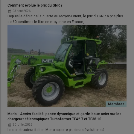
coupe classique et obtiennent
des débits de chantier
Comment évolue le prix du GNR ?
difficilement réalisables en méthode classique
: un aller et un
03 août 2026
retour représentent l’équivalent de 15 mètres de coupe et la
Depuis le début de la guerre au Moyen-Orient, le prix du GNR a pris plus
récolte bien sèche passe toute seule dans le batteur. »
de 60 centimes le litre en moyenne en France,…
Lire aussi :
Moisson décomposée : comment
choisir son pick-up à tapis ?
Un battage plus doux avec les cultures
vertes
Mais le colza est loin d’être la seule culture à trouver un intérêt
dans la moisson décomposée.
« Une majorité des cultures que
je coupe à la faucheuse andaineuse sont destinées aux
semences
», résume Joël Coureau. Essentiels à la certification,
Merlo - Accès facilité, pesée dynamique et garde-boue acier sur les
l’homogénéité de la récolte, notamment en termes de taux de
chargeurs télescopiques Turbofarmer TF42.7 et TF38.10
matière sèche, et le meilleur pouvoir germinatif sont les atouts
30 juillet 2026
Le constructeur italien Merlo apporte plusieurs évolutions à
appréciés par les firmes semencières. Lorsque la récolte est