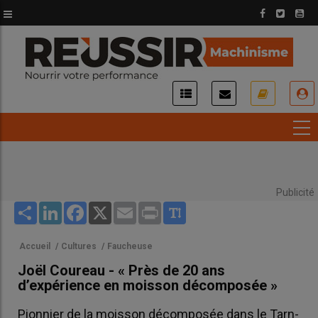
Aller
au
contenu
principal
USER
ACCOUNT
MENU
Publicité
Share
LinkedIn
Facebook
X
Email
Print
Accueil
/
Cultures
/
Faucheuse
Joël Coureau - « Près de 20 ans
d’expérience en moisson décomposée »
Pionnier de la moisson décomposée dans le Tarn-