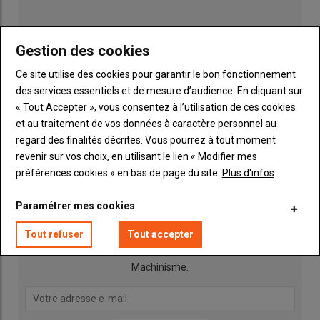
colza
semence, cela permet d’
homogénéiser le séchage
,
explique Joël Coureau.
Au moment du battage, la récolte passe
toute seule dans la moissonneuse-batteuse. Comparativement à
Gestion des cookies
une culture passée au défoliant, le
pouvoir germinatif est
Ce site utilise des cookies pour garantir le bon fonctionnement
supérieur et le poids de mille grains (PMG) est égal, voire plus
des services essentiels et de mesure d’audience. En cliquant sur
élevé
. C’est ce qu’ont révélé plusieurs essais réalisés avec les
« Tout Accepter », vous consentez à l’utilisation de ces cookies
semenciers.
» Fauché encore vert (autour de 40 % d’humidité),
et au traitement de vos données à caractère personnel au
le colza est conditionné et finit de sécher en andains. La culture
regard des finalités décrites. Vous pourrez à tout moment
souffre de
moins de pertes à la récolte
, en l’absence des
revenir sur vos choix, en utilisant le lien « Modifier mes
Publicité
secousses en amont de la coupe ou par conditions venteuses.
préférences cookies » en bas de page du site.
Plus d'infos
« On récolte des quintaux en plus
», apprécie l’entrepreneur.
Paramétrer mes cookies
INSCRIPTION NEWSLETTER
Moissonner les colzas plus rapidement
Tout refuser
Tout accepter
Vous recevrez chaque semaine toutes les actualités 100%
Machinisme.