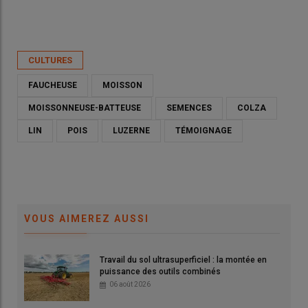
Publié le
mar 12/05/2026 - 00:00
- Par
Ludovic Vimond
CULTURES
FAUCHEUSE
MOISSON
MOISSONNEUSE-BATTEUSE
SEMENCES
COLZA
LIN
POIS
LUZERNE
TÉMOIGNAGE
VOUS AIMEREZ AUSSI
Travail du sol ultrasuperficiel : la montée en
Joël Coureau, agriculteur et entrepreneur de travaux agricoles
puissance des outils combinés
à Le Causé (Tarn-et-Garonne) : «La moisson décomposée
06 août 2026
demande un minimum de savoir-faire.»