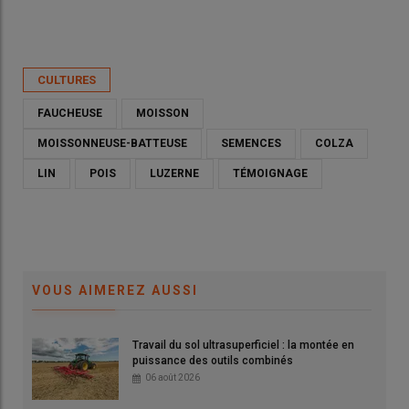
Publié le
mar 12/05/2026 - 00:00
- Par
Ludovic Vimond
CULTURES
FAUCHEUSE
MOISSON
MOISSONNEUSE-BATTEUSE
SEMENCES
COLZA
LIN
POIS
LUZERNE
TÉMOIGNAGE
VOUS AIMEREZ AUSSI
Travail du sol ultrasuperficiel : la montée en
Joël Coureau, agriculteur et entrepreneur de travaux agricoles
puissance des outils combinés
à Le Causé (Tarn-et-Garonne) : «La moisson décomposée
06 août 2026
demande un minimum de savoir-faire.»