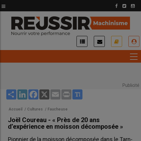
Aller
au
contenu
principal
USER
ACCOUNT
MENU
Publicité
Share
LinkedIn
Facebook
X
Email
Print
Accueil
/
Cultures
/
Faucheuse
Joël Coureau - « Près de 20 ans
d’expérience en moisson décomposée »
Pionnier de la moisson décomposée dans le Tarn-