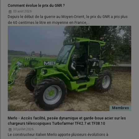
coupe classique et obtiennent
des débits de chantier
Comment évolue le prix du GNR ?
difficilement réalisables en méthode classique
: un aller et un
03 août 2026
retour représentent l’équivalent de 15 mètres de coupe et la
Depuis le début de la guerre au Moyen-Orient, le prix du GNR a pris plus
récolte bien sèche passe toute seule dans le batteur. »
de 60 centimes le litre en moyenne en France,…
Lire aussi :
Moisson décomposée : comment
choisir son pick-up à tapis ?
Un battage plus doux avec les cultures
vertes
Mais le colza est loin d’être la seule culture à trouver un intérêt
dans la moisson décomposée.
« Une majorité des cultures que
je coupe à la faucheuse andaineuse sont destinées aux
semences
», résume Joël Coureau. Essentiels à la certification,
Merlo - Accès facilité, pesée dynamique et garde-boue acier sur les
l’homogénéité de la récolte, notamment en termes de taux de
chargeurs télescopiques Turbofarmer TF42.7 et TF38.10
matière sèche, et le meilleur pouvoir germinatif sont les atouts
30 juillet 2026
Le constructeur italien Merlo apporte plusieurs évolutions à
appréciés par les firmes semencières. Lorsque la récolte est