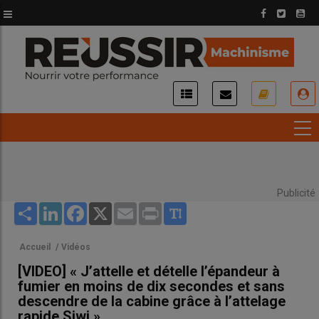
Aller
au
contenu
principal
USER
ACCOUNT
MENU
Publicité
Share
LinkedIn
Facebook
X
Email
Print
Accueil
/
Vidéos
[VIDEO] « J’attelle et dételle l’épandeur à
fumier en moins de dix secondes et sans
descendre de la cabine grâce à l’attelage
rapide Siwi »