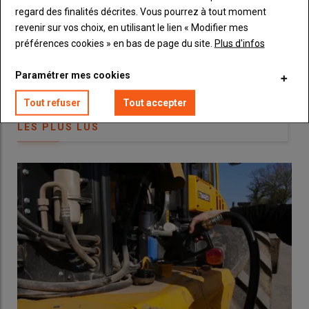
regard des finalités décrites. Vous pourrez à tout moment
revenir sur vos choix, en utilisant le lien « Modifier mes
préférences cookies » en bas de page du site.
Plus d'infos
Paramétrer mes cookies
Tout refuser
Tout accepter
LES PLUS LUS
Avec son entreprise dénommée ETA Eco-Agri, Édouard Milliard
réalise des épandages d’amendements organiques à faible
dose et intervient souvent chez plusieurs clients le même jour.
© D. Laisney