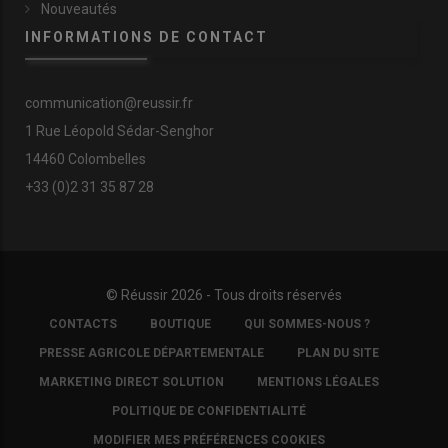
Nouveautés
INFORMATIONS DE CONTACT
communication@reussir.fr
1 Rue Léopold Sédar-Senghor
14460 Colombelles
+33 (0)2 31 35 87 28
© Réussir 2026 - Tous droits réservés
FOOTER
L’utilisation d’un tracteur de 220 chevaux équipé d’un gros
CONTACTS
BOUTIQUE
QUI SOMMES-NOUS ?
COPYRIGHT
chargeur doté d’un grand godet permet à l’entrepreneur de
PRESSE AGRICOLE DÉPARTEMENTALE
PLAN DU SITE
gagner du temps lors du remplissage de l’épandeur. © D.
MARKETING DIRECT SOLUTION
MENTIONS LÉGALES
Laisney
POLITIQUE DE CONFIDENTIALITÉ
MODIFIER MES PRÉFÉRENCES COOKIES