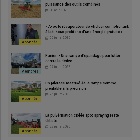
puissance des outils combinés
06 août 2026
iser
Grâ
jusq
« Avec le récupérateur de chaleur sur notre tank
d’é
à lait, nous profitons d’une énergie gratuite »
© D
30 juillet 2026
Panien - Une rampe d’épandage pour lutter
contre la dérive
29 juillet 2026
«
Grâce au
système d’attelage rapide Siwi
, je réalise mes
Un pilotage maîtrisé de la rampe comme
chantiers d’
épandage d’amendements organiques
avec un
préalable à la précision
28 juillet 2026
seul
tracteur
chargeur
qui assure à la fois le remplissage et
l’entraînement de l’
épandeur
. J’accroche l’appareil Bergmann
et le décroche en moins de dix secondes, sans descendre de la
La pulvérisation ciblée spot spraying reste
cabine. C’est sécurisant et pas fatigant
», apprécie
Édouard
élitiste
Milliard
,
entrepreneur de travaux agricoles
(ETA) à
23 juillet 2026
Écardenville-la-Campagne
, dans l’
Eure
. Travaillant seul
dans sa structure dénommée
ETA Eco-Agri
, cet ancien