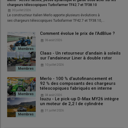
Merlo - Accès facilité, pesée dynamique et garde-boue acier sur les
chargeurs télescopiques Turbofarmer TF42.7 et TF38.10
Lire aussi :
« Nous valorisons nettement mieux le
30 juillet 2026
lisier avec l’injecteur prairie sur notre tonne à
Le constructeur italien Merlo apporte plusieurs évolutions à
lisier sans perdre en débit de chantier »
ses chargeurs télescopiques Turbofarmer TF42.7 et TF38.10,…
Comment évolue le prix de l’AdBlue ?
06 août 2026
Claas - Un retourneur d’andain à soleils
sur l’andaineur Liner à double rotor
10 juillet 2026
Merlo - 100 % d’autofinancement et
92 % des composants des chargeurs
télescopiques fabriqués en interne
04 août 2026
Isuzu - Le pick-up D-Max MY26 intègre
un moteur de 2,2 l de cylindrée
31 juillet 2026
Le système d’accrochage rapide représente un investissement