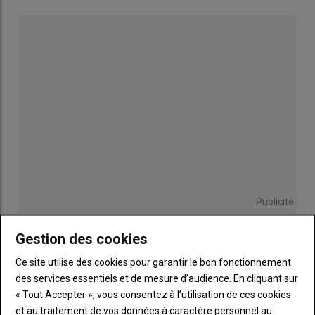
technico-commercial est spécialisé dans l’
épandage à faible
volume de composts
, de fientes, de marne, de digestat solide
et de
Sulfapot
(extrait de vinasse de betteraves). Comme il
applique ces produits à petite dose, il change souvent de
parcelle et intervient certains jours chez cinq clients différents.
Avant l’investissement dans le système d’accrochage
automatique, il utilisait deux tracteurs, l’un équipé d’un
chargeur et l’autre attelé sur l’épandeur. «
Ce double attelage
m’obligeait à me déplacer sur chaque chantier avec un véhicule
transporté sur un
plateau porte-voiture
attelé derrière
l’épandeur. À chaque changement de parcelle, je rapatriais un
premier ensemble, puis je retournais chercher le second avec
Publicité
l’
utilitaire
. »
Gestion des cookies
INSCRIPTION NEWSLETTER
Lire aussi :
Epandage à fumier - Caméra
Ce site utilise des cookies pour garantir le bon fonctionnement
obligatoire sur les épandeurs ? Attendez les
des services essentiels et de mesure d’audience. En cliquant sur
campagnes de rappel !
Vous recevrez chaque semaine toutes les actualités 100%
« Tout Accepter », vous consentez à l’utilisation de ces cookies
Machinisme.
et au traitement de vos données à caractère personnel au