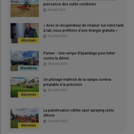
puissance des outils combinés
06 août 2026
iser
Grâ
jusq
« Avec le récupérateur de chaleur sur notre tank
d’é
à lait, nous profitons d’une énergie gratuite »
© D
30 juillet 2026
Panien - Une rampe d’épandage pour lutter
contre la dérive
29 juillet 2026
«
Grâce au
système d’attelage rapide Siwi
, je réalise mes
Un pilotage maîtrisé de la rampe comme
chantiers d’
épandage d’amendements organiques
avec un
préalable à la précision
28 juillet 2026
seul
tracteur
chargeur
qui assure à la fois le remplissage et
l’entraînement de l’
épandeur
. J’accroche l’appareil Bergmann
et le décroche en moins de dix secondes, sans descendre de la
La pulvérisation ciblée spot spraying reste
cabine. C’est sécurisant et pas fatigant
», apprécie
Édouard
élitiste
Milliard
,
entrepreneur de travaux agricoles
(ETA) à
23 juillet 2026
Écardenville-la-Campagne
, dans l’
Eure
. Travaillant seul
dans sa structure dénommée
ETA Eco-Agri
, cet ancien