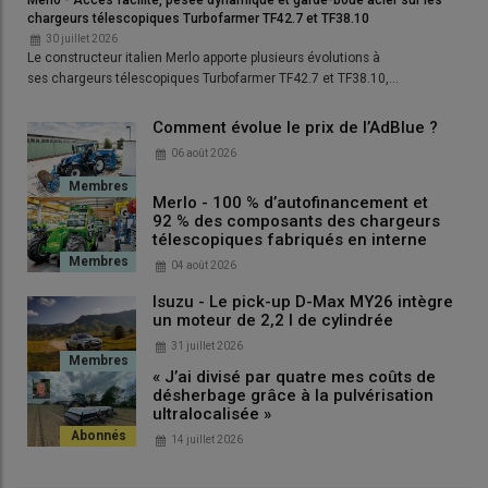
Merlo - Accès facilité, pesée dynamique et garde-boue acier sur les
chargeurs télescopiques Turbofarmer TF42.7 et TF38.10
Lire aussi :
« Nous valorisons nettement mieux le
30 juillet 2026
lisier avec l’injecteur prairie sur notre tonne à
Le constructeur italien Merlo apporte plusieurs évolutions à
lisier sans perdre en débit de chantier »
ses chargeurs télescopiques Turbofarmer TF42.7 et TF38.10,…
Comment évolue le prix de l’AdBlue ?
06 août 2026
Merlo - 100 % d’autofinancement et
92 % des composants des chargeurs
télescopiques fabriqués en interne
04 août 2026
Isuzu - Le pick-up D-Max MY26 intègre
un moteur de 2,2 l de cylindrée
31 juillet 2026
« J’ai divisé par quatre mes coûts de
désherbage grâce à la pulvérisation
ultralocalisée »
14 juillet 2026
Le système d’accrochage rapide représente un investissement