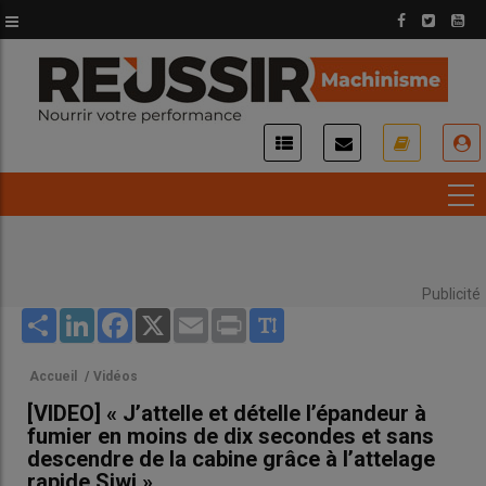
Aller
au
contenu
principal
USER
ACCOUNT
MENU
Publicité
Share
LinkedIn
Facebook
X
Email
Print
Accueil
/
Vidéos
[VIDEO] « J’attelle et dételle l’épandeur à
fumier en moins de dix secondes et sans
descendre de la cabine grâce à l’attelage
rapide Siwi »