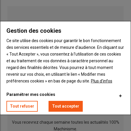
technico-commercial est spécialisé dans l’
épandage à faible
volume de composts
, de fientes, de marne, de digestat solide
et de
Sulfapot
(extrait de vinasse de betteraves). Comme il
applique ces produits à petite dose, il change souvent de
Gestion des cookies
parcelle et intervient certains jours chez cinq clients différents.
Avant l’investissement dans le système d’accrochage
Ce site utilise des cookies pour garantir le bon fonctionnement
automatique, il utilisait deux tracteurs, l’un équipé d’un
des services essentiels et de mesure d’audience. En cliquant sur
chargeur et l’autre attelé sur l’épandeur. «
Ce double attelage
« Tout Accepter », vous consentez à l’utilisation de ces cookies
m’obligeait à me déplacer sur chaque chantier avec un véhicule
et au traitement de vos données à caractère personnel au
transporté sur un
plateau porte-voiture
attelé derrière
regard des finalités décrites. Vous pourrez à tout moment
l’épandeur. À chaque changement de parcelle, je rapatriais un
revenir sur vos choix, en utilisant le lien « Modifier mes
premier ensemble, puis je retournais chercher le second avec
préférences cookies » en bas de page du site.
Plus d'infos
Publicité
l’
utilitaire
. »
Paramétrer mes cookies
INSCRIPTION NEWSLETTER
Tout refuser
Tout accepter
Lire aussi :
Epandage à fumier - Caméra
obligatoire sur les épandeurs ? Attendez les
campagnes de rappel !
Vous recevrez chaque semaine toutes les actualités 100%
Machinisme.