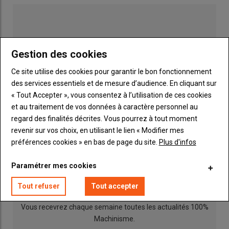
Gestion des cookies
Ce site utilise des cookies pour garantir le bon fonctionnement
Le marché des pulvérisateurs traînés accuse une chute de 45
des services essentiels et de mesure d’audience. En cliquant sur
% du volume des immatriculations en 2025 par rapport à 2024.
« Tout Accepter », vous consentez à l’utilisation de ces cookies
Source: Siv/Diva
et au traitement de vos données à caractère personnel au
regard des finalités décrites. Vous pourrez à tout moment
Dans ce contexte,
Amazone
conforte sa place de leader
revenir sur vos choix, en utilisant le lien « Modifier mes
avec une part de marché à 31,4 % (+11,9 points), devant
Publicité
préférences cookies » en bas de page du site.
Plus d'infos
Horsch
(25 %, +6,6 points). Derrière,
Arland
rafle la
troisième place sur la podium avec une part de marché de 7,4
Paramétrer mes cookies
% (+0,4 point), juste devant
Kuhn
(7,3 %, -5,7 points) qui
INSCRIPTION NEWSLETTER
retrograde d'une place.
Hardi-Evrard
(6,8 %, -2,8 points) suit
Tout refuser
Tout accepter
l'Alsacien devant
Berthoud
(5,3 %, -4,6 points),
John Deere
(5,2 %, -2,2 points) et
Kverneland
(4,5 %, -2,7 points).
Vous recevrez chaque semaine toutes les actualités 100%
Machinisme.
Évolution et parts de marché des