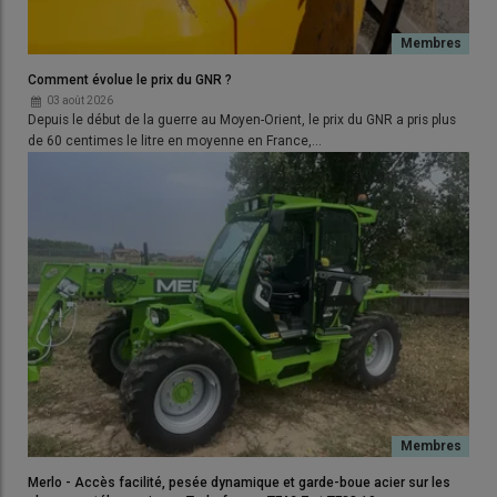
BEYNE
2,20%
1,80%
1,20%
2,20%
1,80%
AUTRES MARQUES
5,70%
4,10%
2,60%
3,00%
3,20%
Comment évolue le prix du GNR ?
03 août 2026
Depuis le début de la guerre au Moyen-Orient, le prix du GNR a pris plus
de 60 centimes le litre en moyenne en France,…
Merlo - Accès facilité, pesée dynamique et garde-boue acier sur les