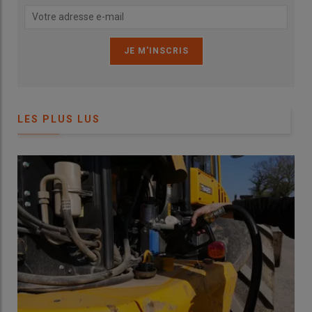
immatriculations de pulvérisateurs
traînés neufs par marque entre
2021 et 2025 en France
MARQUE
2021
2022
2023
2024
2025
AMAZONE
19,30%
20,20%
19,90%
19,50%
31,40%
LES PLUS LUS
HORSCH
12,60%
14,30%
16,30%
18,40%
25,00%
ARLAND
6,70%
5,90%
8,70%
7,00%
7,40%
KUHN
10,50%
9,40%
10,40%
13,00%
7,30%
HARDI EVRARD
10,90%
10,30%
12,40%
9,60%
6,80%
BERTHOUD
12,00%
13,00%
9,80%
9,90%
5,30%
JOHN DEERE
12,40%
12,10%
9,60%
7,40%
5,20%
KVERNELAND
4,10%
4,70%
4,80%
7,20%
4,50%
TECNOMA
3,50%
4,30%
4,30%
2,80%
2,10%