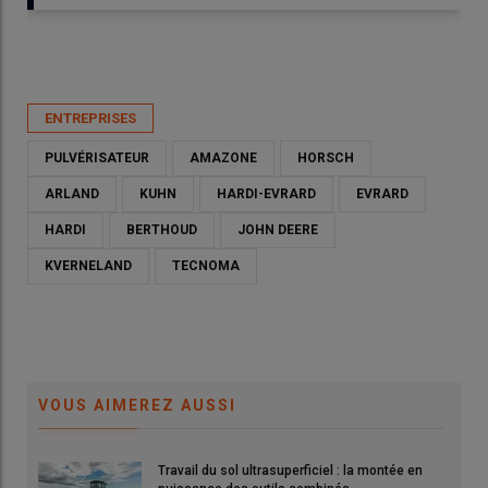
Publié le
jeu 28/05/2026 - 05:22
- Par
Ludovic Vimond
ENTREPRISES
PULVÉRISATEUR
AMAZONE
HORSCH
ARLAND
KUHN
HARDI-EVRARD
EVRARD
HARDI
BERTHOUD
JOHN DEERE
KVERNELAND
TECNOMA
VOUS AIMEREZ AUSSI
Amazone et Horsch confortent leur place de leaders du
marché des pulvérisateurs traînés. Arland grimpe sur la
troisème marche.
Travail du sol ultrasuperficiel : la montée en
© L. Vimond