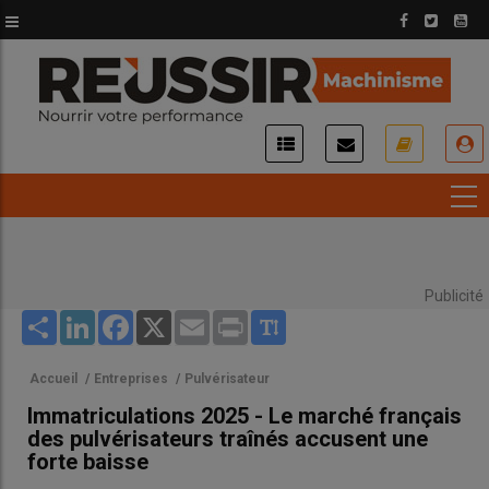
Aller
au
contenu
principal
USER
ACCOUNT
MENU
Publicité
Share
LinkedIn
Facebook
X
Email
Print
Accueil
/
Entreprises
/
Pulvérisateur
Immatriculations 2025 - Le marché français
des pulvérisateurs traînés accusent une
forte baisse