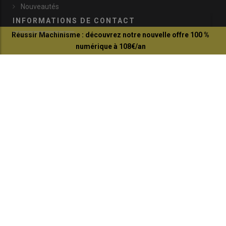
Nouveautés
INFORMATIONS DE CONTACT
Réussir Machinisme : découvrez notre nouvelle offre 100 %
numérique à 108€/an
communication@reussir.fr
Je profite de l'offre
1 Rue Léopold Sédar-Senghor
14460 Colombelles
+33 (0)2 31 35 87 28
© Réussir 2026 - Tous droits réservés
FOOTER
CONTACTS
BOUTIQUE
QUI SOMMES-NOUS ?
COPYRIGHT
PRESSE AGRICOLE DÉPARTEMENTALE
PLAN DU SITE
MARKETING DIRECT SOLUTION
MENTIONS LÉGALES
POLITIQUE DE CONFIDENTIALITÉ
MODIFIER MES PRÉFÉRENCES COOKIES