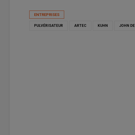
Publié le
jeu 28/05/2026 - 16:30
- Par
Ludovic Vimond
ENTREPRISES
PULVÉRISATEUR
ARTEC
KUHN
JOHN DE