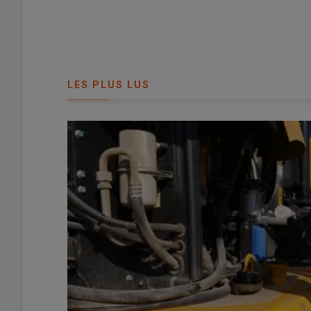
Kuhn Artec revient à sa position de leader des pulvéris
LES PLUS LUS
© L. Vimond
Le marché des pulvérisateurs automoteurs neufs a enre
immatriculations, avec 288 unités réceptionnées contre
années les plus basses de cette dernière décennie pour c
Evolution des immatriculations 
en France de 2016 à 2025