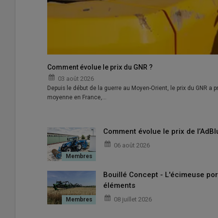
Comment évolue le prix du GNR ?
03 août 2026
Depuis le début de la guerre au Moyen-Orient, le prix du GNR a pr
moyenne en France,…
Comment évolue le prix de l’AdBl
06 août 2026
Bouillé Concept - L'écimeuse por
Evolution des immatriculations de pulvérisateurs auto
éléments
08 juillet 2026
Dans ce contexte baissier,
Kuhn
Artec
affiche une 
avec sa place de leader perdue en 2024. Derrière,
John 