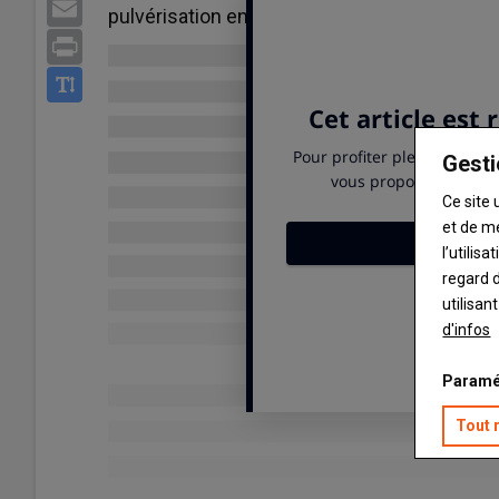
Email
pulvérisation en France.
Print
Gesti
Ce site 
et de m
l’utilis
regard d
utilisan
d'infos
Paramé
Tout 