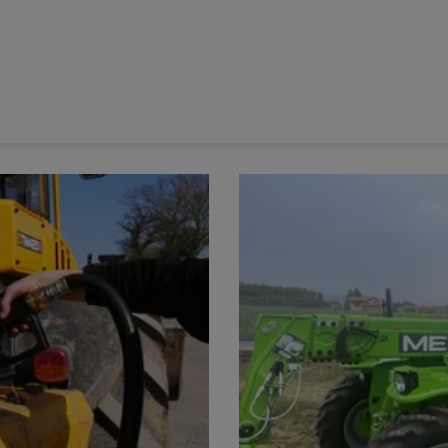
ateurs automoteurs.
gistré en France en 2025 une baisse de 33 % des
 432 l'année précédente. 2025 figure donc parmi les quatre
ette catégorie d'appareils..
de pulvérisateurs automoteurs neufs