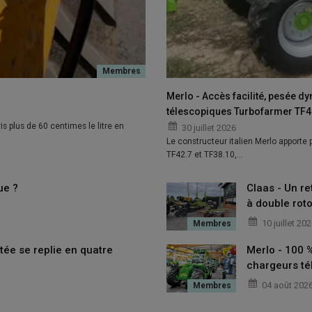
Merlo - Accès facilité, pesée d
télescopiques Turbofarmer TF42
is plus de 60 centimes le litre en
30 juillet 2026
Le constructeur italien Merlo apporte
TF42.7 et TF38.10,…
ue ?
Claas - Un re
à double roto
10 juillet 20
tée se replie en quatre
Merlo - 100 
moteurs au cours de 10 dernières années
chargeurs té
04 août 202
baisse modérée de 14 % de ses immatriculations et renoue
Deere
voit ses immatriculations réduites de plus de moitié,