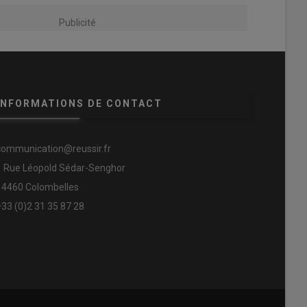
Publicité
INFORMATIONS DE CONTACT
communication@reussir.fr
1 Rue Léopold Sédar-Senghor
14460 Colombelles
+33 (0)2 31 35 87 28