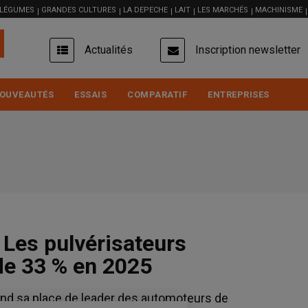
 LÉGUMES
GRANDES CULTURES
LA DEPECHE
LAIT
LES MARCHÉS
MACHINISME
USER
Actualités
Inscription newsletter
ACCOUNT
MENU
OUVEAUTÉS
ESSAIS
COMPARATIF
ENTREPRISES
 Les pulvérisateurs
de 33 % en 2025
nd sa place de leader des automoteurs de