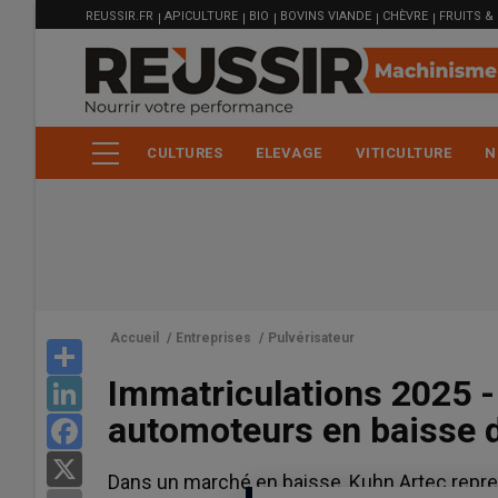
MENU
Aller
REUSSIR.FR
APICULTURE
BIO
BOVINS VIANDE
CHÈVRE
FRUITS &
FILIÈRE
au
contenu
principal
CULTURES
ELEVAGE
VITICULTURE
N
Accueil
/
Entreprises
/
Pulvérisateur
Share
Immatriculations 2025 -
LinkedIn
automoteurs en baisse 
Facebook
X
Dans un marché en baisse, Kuhn Artec repre