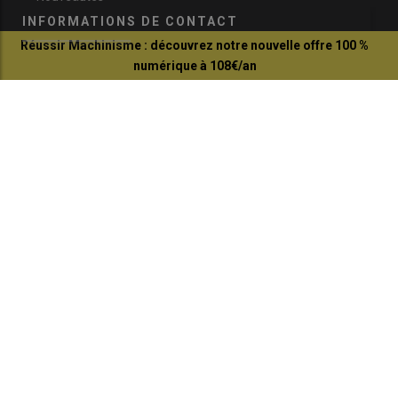
INFORMATIONS DE CONTACT
Réussir Machinisme : découvrez notre nouvelle offre 100 %
numérique à 108€/an
communication@reussir.fr
Je profite de l'offre
1 Rue Léopold Sédar-Senghor
14460 Colombelles
+33 (0)2 31 35 87 28
© Réussir 2026 - Tous droits réservés
FOOTER
CONTACTS
BOUTIQUE
QUI SOMMES-NOUS ?
COPYRIGHT
PRESSE AGRICOLE DÉPARTEMENTALE
PLAN DU SITE
MARKETING DIRECT SOLUTION
MENTIONS LÉGALES
POLITIQUE DE CONFIDENTIALITÉ
MODIFIER MES PRÉFÉRENCES COOKIES