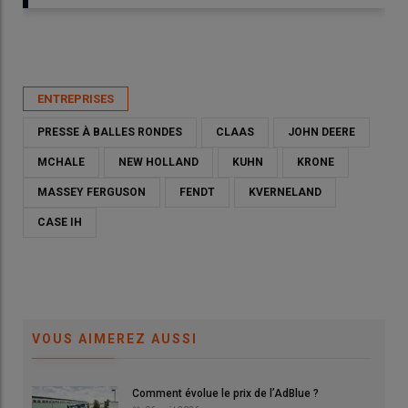
Publié le
ven 29/05/2026 - 14:25
- Par
Ludovic Vimond
ENTREPRISES
PRESSE À BALLES RONDES
CLAAS
JOHN DEERE
MCHALE
NEW HOLLAND
KUHN
KRONE
MASSEY FERGUSON
FENDT
KVERNELAND
CASE IH
VOUS AIMEREZ AUSSI
Claas s'installe à la première place des constructeurs de
presses à balles rondes.
© L. Vimond
Comment évolue le prix de l’AdBlue ?