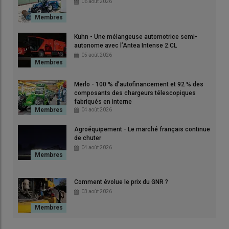
06 août 2026
Le marché des
presses à balles rondes
(à chambre fixe, à
chambre variable et
combinés presses enrubanneuses
) a
Kuhn - Une mélangeuse automotrice semi-
connu en 2025
une forte baisse (-37,2 %)
, une chute
autonome avec l’Antea Intense 2.CL
importante en partie due à la
nouvelle réglementation sur le
05 août 2026
er
freinage en application depuis le 1
janvier 2025
, qui a
boosté les immatriculations en 2024.
Merlo - 100 % d’autofinancement et 92 % des
composants des chargeurs télescopiques
fabriqués en interne
04 août 2026
Agroéquipement - Le marché français continue
de chuter
04 août 2026
Comment évolue le prix du GNR ?
03 août 2026
Le marché des presses à balles rondes neuves a connu une
des années les plus faibles de cette dernière décennie.