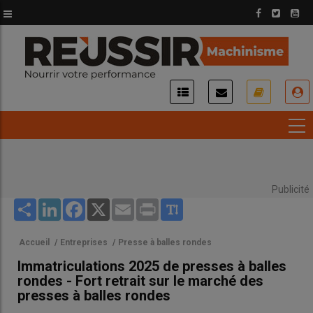
Aller
au
contenu
principal
USER
ACCOUNT
MENU
Publicité
Share
LinkedIn
Facebook
X
Email
Print
Accueil
/
Entreprises
/
Presse à balles rondes
Immatriculations 2025 de presses à balles
rondes - Fort retrait sur le marché des
presses à balles rondes