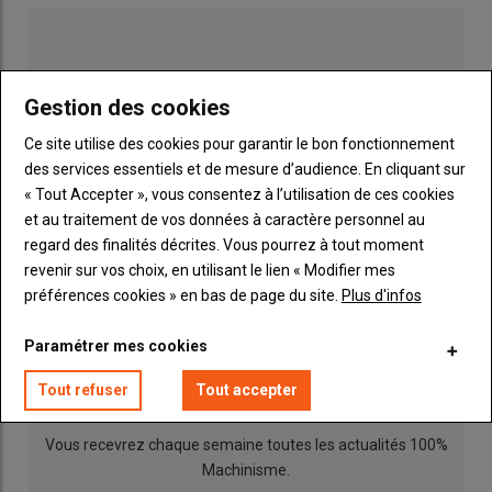
Dans ce contexte,
Claas
enregistre la baisse du nombre
d'immatriculations la plus faible (-21,6 %), ce qui lui permet
d'accéder à la première place des constructeurs des presses à
Gestion des cookies
balles rondes (+2,9 points), devant
John Deere
qui progresse
Ce site utilise des cookies pour garantir le bon fonctionnement
de 1,7 points. Sur la troisième marche,
McHale
accuse une
des services essentiels et de mesure d’audience. En cliquant sur
chute de 3,6 %, chutant de deux places. L'Irlandais est
« Tout Accepter », vous consentez à l’utilisation de ces cookies
désormais talonné par
New Holland
, avec une part de
et au traitement de vos données à caractère personnel au
marché de 12 % (+0,6 point).
Kuhn
reste stable à 10,9 %.
regard des finalités décrites. Vous pourrez à tout moment
Krone
progresse de 1,2 point (9,9 % de part de marché), suivi
revenir sur vos choix, en utilisant le lien « Modifier mes
de
Massey Ferguson
(8,5 %, +0,4 point) et
Fendt
(7,4 %,
préférences cookies » en bas de page du site.
Plus d'infos
-0,6 point).
Kverneland
(3,4 %) et
Case IH
(2,7 %) terminent
Publicité
ème
ème
9
et 10
.
Paramétrer mes cookies
INSCRIPTION NEWSLETTER
Evolution des parts de marché des
Tout refuser
Tout accepter
constructeurs de presses à balles
Vous recevrez chaque semaine toutes les actualités 100%
rondes au cours des cinq dernières
Machinisme.
années