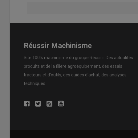
En termes de
catégories de machines
, en 2025, les
no
représentées (375 unités). Les
conventionnelles à 6 s
500 ch et plus
(268 unités) se suivent de près, tandis q
une forte baisse
(153 unités). En 2023, les non-convent
composent en 2025 pour 60 %.
Réussir Machinisme
Evolution des immatriculations
neuves par famille en France au
Site 100% machinisme du groupe Réussir. Des actualités
produits et de la filière agroéquipement, des essais
tracteurs et d'outils, des guides d'achat, des analyses
techniques.