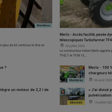
Merlo - Accès facilité, pesée d
télescopiques Turbofarmer TF42
is plus de 60 centimes le litre en
30 juillet 2026
Le constructeur italien Merlo apporte
TF42.7 et TF38.10,…
ue ?
Merlo - 100 
chargeurs té
04 août 202
tègre un moteur de 2,2 l de
« J’ai divisé
pulvérisation
14 juillet 20