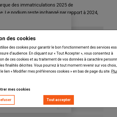
arque des immatriculations 2025 de
 Le podium reste inchangé par rapport à 2024,
rois premières places.
on des cookies
utilise des cookies pour garantir le bon fonctionnement des services ess
esure d’audience. En cliquant sur « Tout Accepter », vous consentez à
ation de ces cookies et au traitement de vos données à caractère person
es finalités décrites. Vous pourrez à tout moment revenir sur vos choix,
t le lien « Modifier mes préférences cookies » en bas de page du site.
Plu
trer mes cookies
refuser
Tout accepter