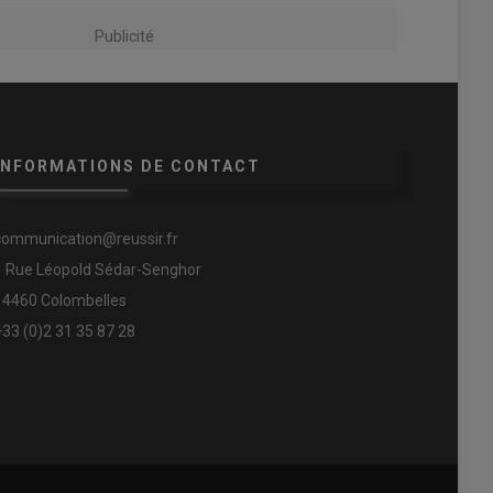
Publicité
INFORMATIONS DE CONTACT
communication@reussir.fr
1 Rue Léopold Sédar-Senghor
14460 Colombelles
+33 (0)2 31 35 87 28