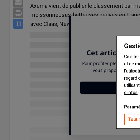
Email
Axema vient de publier le classement par m
Print
moissonneuses-batteuses neuves en France.
avec Claas, New Holland et John Deere aux t
Gesti
Ce site 
et de m
l’utilis
regard d
utilisan
d'infos
Paramé
Tout 