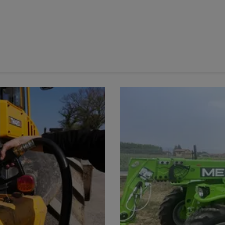
tête reste inchangé.
iculations des
moissonneuses-batteuses
neuves en
 été
immatriculées
, soit une baisse de 24,4 % par rapport à
 de moissonneuses-batteuses
10 dernière années