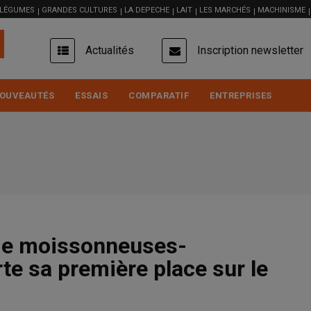
 LÉGUMES
GRANDES CULTURES
LA DEPECHE
LAIT
LES MARCHÉS
MACHINISME
USER
Actualités
Inscription newsletter
ACCOUNT
MENU
OUVEAUTÉS
ESSAIS
COMPARATIF
ENTREPRISES
de moissonneuses-
te sa première place sur le