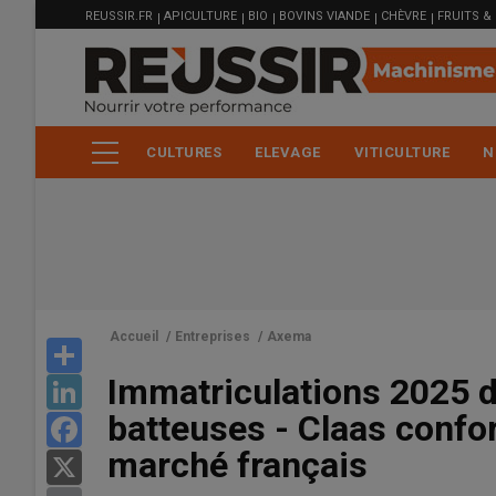
MENU
Aller
REUSSIR.FR
APICULTURE
BIO
BOVINS VIANDE
CHÈVRE
FRUITS &
FILIÈRE
au
contenu
principal
CULTURES
ELEVAGE
VITICULTURE
N
Accueil
/
Entreprises
/
Axema
Share
Immatriculations 2025 
LinkedIn
batteuses - Claas confor
Facebook
marché français
X