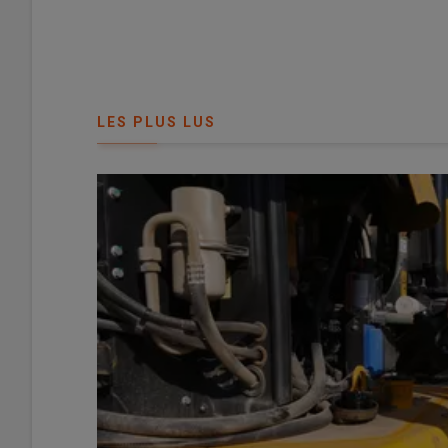
LES PLUS LUS
Sur le marché des moissonneuses-batteuses, le trio de 
© L. Vimond
Après une année 2024 marquée par un recul, les
immatr
France continuent de baisser. En
2025
,
1 070 unités ont
2024 (1 416 unités).
Evolution des immatriculations
neuves en France au cours des 