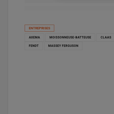
Publié le
jeu 28/05/2026 - 17:25
- Par
Ulysse Dubroeucq
ENTREPRISES
AXEMA
MOISSONNEUSE-BATTEUSE
CLAAS
FENDT
MASSEY FERGUSON