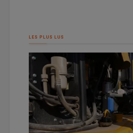
LES PLUS LUS
© David Laisney
[Mis à jour le 3 août à 15h45]
Pour alimenter leurs engins agricoles (tracteurs, ch
du gazole non-routier (GNR) depuis 2011
et ne sont p
Lire aussi :
GNR agricole : comment bénéficier du 
?