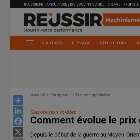
MENU
Aller
REUSSIR.FR
APICULTURE
BIO
BOVINS VIANDE
CHÈVRE
FRUITS &
FILIÈRE
au
contenu
principal
CULTURES
ELEVAGE
VITICULTURE
N
Accueil
/
Entreprises
/
Tracteur spécialisé
Share
LinkedIn
Gazole non routier
Comment évolue le prix
Facebook
X
Depuis le début de la guerre au Moyen-Orient,