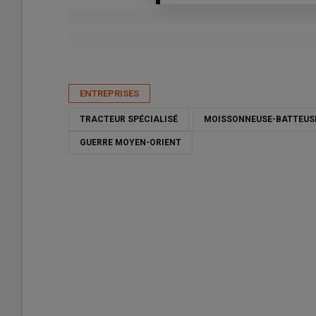
Publié le
lun 03/08/2026 - 15:41
- Par
Nathalie Marchand
ENTREPRISES
TRACTEUR SPÉCIALISÉ
MOISSONNEUSE-BATTEUS
GUERRE MOYEN-ORIENT