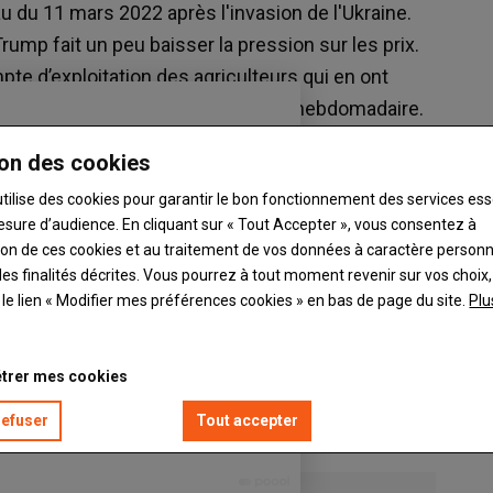
du 11 mars 2022 après l'invasion de l'Ukraine.
ump fait un peu baisser la pression sur les prix.
pte d’exploitation des agriculteurs qui en ont
s. Retrouvez sa courbe d’évolution hebdomadaire.
on des cookies
utilise des cookies pour garantir le bon fonctionnement des services ess
esure d’audience. En cliquant sur « Tout Accepter », vous consentez à
ation de ces cookies et au traitement de vos données à caractère person
es finalités décrites. Vous pourrez à tout moment revenir sur vos choix,
t le lien « Modifier mes préférences cookies » en bas de page du site.
Plu
trer mes cookies
refuser
Tout accepter