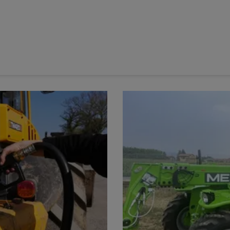
argeurs, moissonneuses…) les agriculteurs doivent utiliser
lus autorisés à rouler au fioul domestique.
tarif réduit dès le 1er juillet 2024 ? où trouver l’attestation