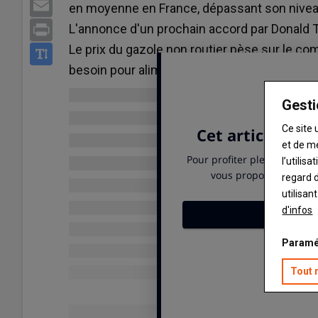
Email
en moyenne en France, dépassant son niveau 
L'annonce d'un prochain accord par Donald Tr
Print
Le prix du gazole non routier pèse sur le com
besoin pour alimenter leurs engins agricole
Gesti
Ce site 
et de m
l’utilis
regard d
utilisan
d'infos
Paramé
Tout 