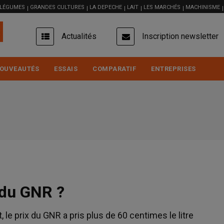
 LÉGUMES
GRANDES CULTURES
LA DEPECHE
LAIT
LES MARCHÉS
MACHINISME
USER
Actualités
Inscription newsletter
ACCOUNT
MENU
OUVEAUTÉS
ESSAIS
COMPARATIF
ENTREPRISES
 du GNR ?
 le prix du GNR a pris plus de 60 centimes le litre