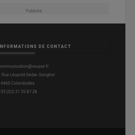
Publicité
INFORMATIONS DE CONTACT
communication@reussir.fr
1 Rue Léopold Sédar-Senghor
14460 Colombelles
+33 (0)2 31 35 87 28