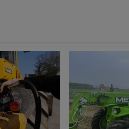
argeurs, moissonneuses…) les agriculteurs doivent utiliser
lus autorisés à rouler au fioul domestique.
tarif réduit dès le 1er juillet 2024 ? où trouver l’attestation