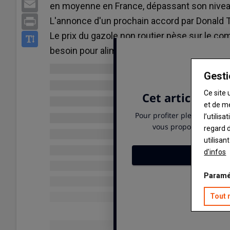
Email
en moyenne en France, dépassant son niveau 
L'annonce d'un prochain accord par Donald Tr
Print
Le prix du gazole non routier pèse sur le com
besoin pour alimenter leurs engins agricole
Gesti
Ce site 
et de m
l’utilis
regard d
utilisan
d'infos
Paramé
Tout 