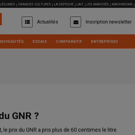
 LÉGUMES
GRANDES CULTURES
LA DEPECHE
LAIT
LES MARCHÉS
MACHINISME
USER
Actualités
Inscription newsletter
ACCOUNT
MENU
OUVEAUTÉS
ESSAIS
COMPARATIF
ENTREPRISES
 du GNR ?
 le prix du GNR a pris plus de 60 centimes le litre