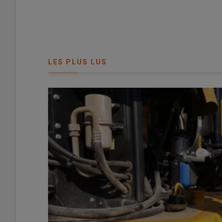
LES PLUS LUS
© David Laisney
[Mis à jour le 3 août à 15h45]
Pour alimenter leurs engins agricoles (tracteurs, ch
du gazole non-routier (GNR) depuis 2011
et ne sont p
Lire aussi :
GNR agricole : comment bénéficier du 
?