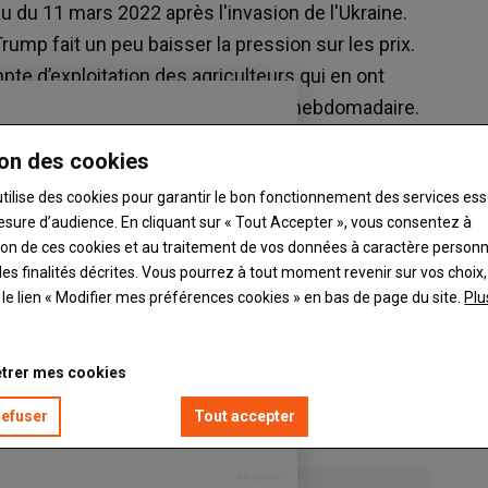
du 11 mars 2022 après l'invasion de l'Ukraine.
ump fait un peu baisser la pression sur les prix.
pte d’exploitation des agriculteurs qui en ont
s. Retrouvez sa courbe d’évolution hebdomadaire.
on des cookies
utilise des cookies pour garantir le bon fonctionnement des services ess
esure d’audience. En cliquant sur « Tout Accepter », vous consentez à
ation de ces cookies et au traitement de vos données à caractère person
es finalités décrites. Vous pourrez à tout moment revenir sur vos choix,
t le lien « Modifier mes préférences cookies » en bas de page du site.
Plu
trer mes cookies
refuser
Tout accepter