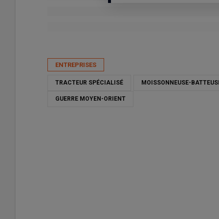
Publié le
lun 03/08/2026 - 15:41
- Par
Nathalie Marchand
ENTREPRISES
TRACTEUR SPÉCIALISÉ
MOISSONNEUSE-BATTEUS
GUERRE MOYEN-ORIENT