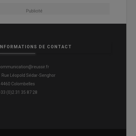
Publicité
INFORMATIONS DE CONTACT
communication@reussir.fr
1 Rue Léopold Sédar-Senghor
14460 Colombelles
+33 (0)2 31 35 87 28