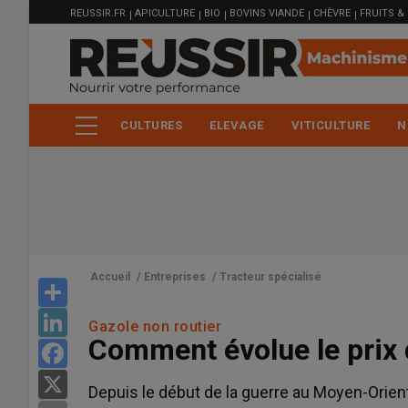
MENU
Aller
REUSSIR.FR
APICULTURE
BIO
BOVINS VIANDE
CHÈVRE
FRUITS &
FILIÈRE
au
contenu
principal
CULTURES
ELEVAGE
VITICULTURE
N
Accueil
/
Entreprises
/
Tracteur spécialisé
Share
LinkedIn
Gazole non routier
Comment évolue le prix
Facebook
X
Depuis le début de la guerre au Moyen-Orient,