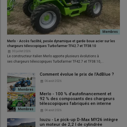
Courbe d'évolution du prix du GNR
HT
Depuis le premier janvier 2024, la fiscalité progresse chaque
année pour le
GNR destiné au BTP (et non pour le GNR
Merlo - Accès facilité, pesée dynamique et garde-boue acier sur les
agricole)
mais dans son calcul moyen pour le prix TTC, le
chargeurs télescopiques Turbofarmer TF42.7 et TF38.10
ministère de l'écologie ne fait pas de distinction entre le GNR
30 juillet 2026
Le constructeur italien Merlo apporte plusieurs évolutions à
agricole et le GNR pour le bâtiment. D'où l'intérêt de consulter
ses chargeurs télescopiques Turbofarmer TF42.7 et TF38.10,…
aussi
l'évolution du prix du GNR hors taxe.
Comment évolue le prix de l’AdBlue ?
06 août 2026
Lire aussi :
Huit conseils pour faire des économies
de GNR
Merlo - 100 % d’autofinancement et
92 % des composants des chargeurs
télescopiques fabriqués en interne
Tableau des prix du GNR HT et TTC
04 août 2026
des six derniers mois
Isuzu - Le pick-up D-Max MY26 intègre
un moteur de 2,2 l de cylindrée