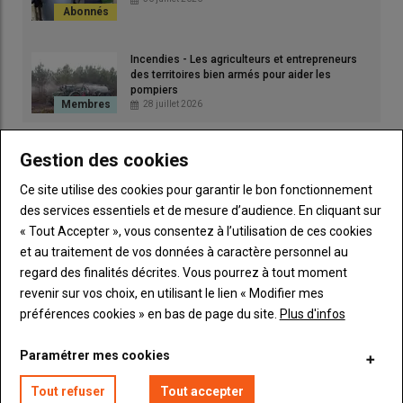
Suivant la même tendance que le
gazole
, le prix du GNR au litre
après une relative accalmie l’été 2021 a poursuivi en 2022 sa
Incendies - Les agriculteurs et entrepreneurs
des territoires bien armés pour aider les
hausse amorcée depuis la fin 2020. La guerre en Ukraine en
pompiers
renforçant la flambée du pétrole a contribué à faire s’envoler
28 juillet 2026
les
prix du gazole non routier
qui ont atteint les 2 euros le litre
le 10 mars 2022. Depuis les prix s'étaient calmés mais leur
Gestion des cookies
évolution restait un élément important à considérer pour les
agriculteurs.
Ce site utilise des cookies pour garantir le bon fonctionnement
des services essentiels et de mesure d’audience. En cliquant sur
« Tout Accepter », vous consentez à l’utilisation de ces cookies
Mise à jour |
Crise du GNR agricole : comment
et au traitement de vos données à caractère personnel au
bénéficier de l’aide de 15 centimes d’euros par
regard des finalités décrites. Vous pourrez à tout moment
litre pour le mois de mai ?
revenir sur vos choix, en utilisant le lien « Modifier mes
préférences cookies » en bas de page du site.
Plus d'infos
Quelle évolution du prix du GNR
Paramétrer mes cookies
depuis le 28 février 2026 ?
Publicité
Tout refuser
Tout accepter