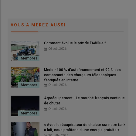
VOUS AIMEREZ AUSSI
Comment évolue le prix de l’AdBlue ?
© David Laisney
06 août 2026
[Mis à jour le 3 août à 15h45]
Merlo - 100 % d’autofinancement et 92 % des
Pour alimenter leurs engins agricoles (tracteurs,
composants des chargeurs télescopiques
chargeurs, moissonneuses…) les agriculteurs doivent
fabriqués en interne
04 août 2026
utiliser
du gazole non-routier (GNR) depuis 2011
et ne sont
plus autorisés à rouler au fioul domestique.
Agroéquipement - Le marché français continue
de chuter
04 août 2026
Lire aussi :
GNR agricole : comment bénéficier du
tarif réduit dès le 1er juillet 2024 ? où trouver
« Avec le récupérateur de chaleur sur notre tank
l’attestation ?
à lait, nous profitons d’une énergie gratuite »
30 juillet 2026