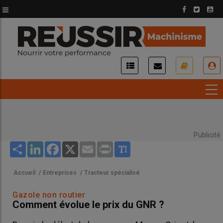
Aller
au
contenu
principal
USER
ACCOUNT
MENU
Publicité
Share
LinkedIn
Facebook
X
Email
Print
Accueil
/
Entreprises
/
Tracteur spécialisé
Gazole non routier
Comment évolue le prix du GNR ?