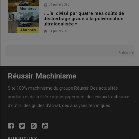
Date
GNR (HT)
GNR (TTC)
31 juillet 2026
« J’ai divisé par quatre mes coûts de
07/11/2025
0,7285
1,2438
désherbage grâce à la pulvérisation
ultralocalisée »
14/11/2025
0,7193
1,2327
14 juillet 2026
21/11/2025
0,7587
1,2801
28/11/2025
0,6982
1,2074
Publicité
05/12/2025
0,6845
1,1910
12/12/2025
0,6428
1,1409
Réussir Machinisme
19/12/2025
0,5970
1,0860
Site 100% machinisme du groupe Réussir. Des actualités
26/12/2025
0,5799
1,0655
produits et de la filière agroéquipement, des essais tracteurs et
02/01/2026
0,6723
1,2483
d'outils, des guides d'achat, des analyses techniques.
09/01/2026
0,6582
1,2313
16/01/2026
0,6743
1,2506
23/01/2026
0,6952
1,2758
RUBRIQUES