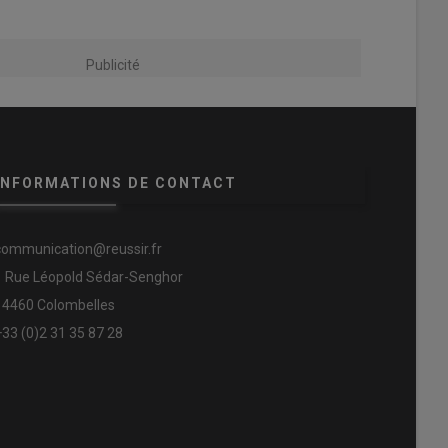
Publicité
INFORMATIONS DE CONTACT
communication@reussir.fr
1 Rue Léopold Sédar-Senghor
14460 Colombelles
+33 (0)2 31 35 87 28