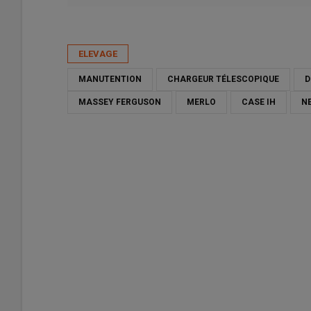
Publié le
jeu 23/04/2026 - 06:00
- Par
Michel Portier
ELEVAGE
MANUTENTION
CHARGEUR TÉLESCOPIQUE
D
MASSEY FERGUSON
MERLO
CASE IH
N