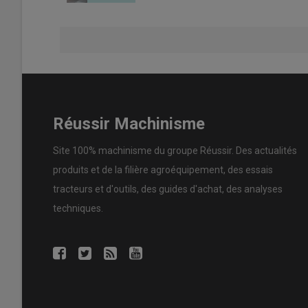
Les nouvelles générations de transmission des chargeu
la route avec une gestion affinée du régime moteur. ©
Réussir Machinisme
Site 100% machinisme du groupe Réussir. Des actualités
Lire aussi :
« Les trois caméras équipant mon 
produits et de la filière agroéquipement, des essais
tracteurs et d'outils, des guides d'achat, des analyses
Les transmissions récentes, le plus souvent de type
hyd
techniques.
conduite. L’électronique dissocie plus finement le régi
le régime est limité afin de réduire la consommation, ta
les
performances hydrauliques
en augmentant le régim
comme l’
alimentation au
godet désileur
, un limiteu
apprécié. Sur certains modèles, ce limiteur permet aussi 
des conducteurs novices.