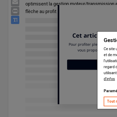
Email
optimisent la gestion moteur/transmission e
Print
flèche au profit de la productivité des chantie
Gesti
Ce site 
et de m
l’utilis
regard d
utilisan
d'infos
Paramé
Tout 