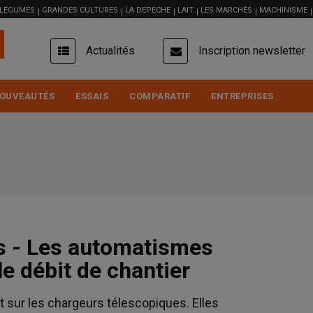
 LÉGUMES
GRANDES CULTURES
LA DEPECHE
LAIT
LES MARCHÉS
MACHINISME
USER
Actualités
Inscription newsletter
ACCOUNT
MENU
OUVEAUTÉS
ESSAIS
COMPARATIF
ENTREPRISES
s - Les automatismes
le débit de chantier
t sur les chargeurs télescopiques. Elles