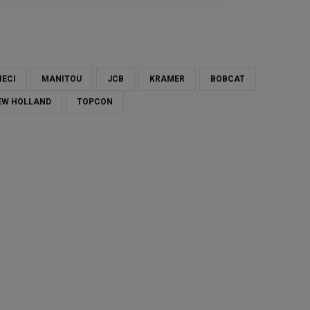
IECI
MANITOU
JCB
KRAMER
BOBCAT
EW HOLLAND
TOPCON