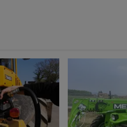
rs télescopiques est le secouage du godet, très utile avec les
e
manutention
à bras télescopique
s’accompagnent
ément l’avancement de la machine, les
mouvements de la
ravail élevé dans la durée, sans fatigue excessive, n’est donc
structeurs de
chariots télescopiques
et de
chargeuses
res années les
aides à la conduite
pour préserver à la fois le
 & start du chargeur télescopique
oteur/transmission
. Certains modèles intègrent désormais un
ment le moteur après un temps défini au ralenti. Le
e à nouveau les commandes. Ce système permet de
réduire les
n de GNR
, sans impact sur l’agrément de conduite.