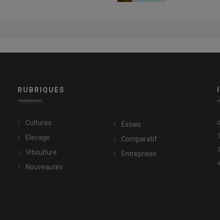
rs télescopiques proposent une conduite plus économique sur
 Massey Ferguson
RUBRIQUES
télescopique sont devenues indispensables »
Cultures
Essais
Elevage
Comparatif
rostatique
, proposent également plusieurs modes de
Viticulture
Entreprises
me moteur de la vitesse d’avancement. En
mode économique
,
Nouveautés
ndis que le mode puissance privilégie la capacité de poussée et
e moteur. Pour les travaux nécessitant une allure constante,
r ou un
régulateur de vitesse
s’avère particulièrement
de brider la vitesse maximale de l’engin lorsqu’il est confié à