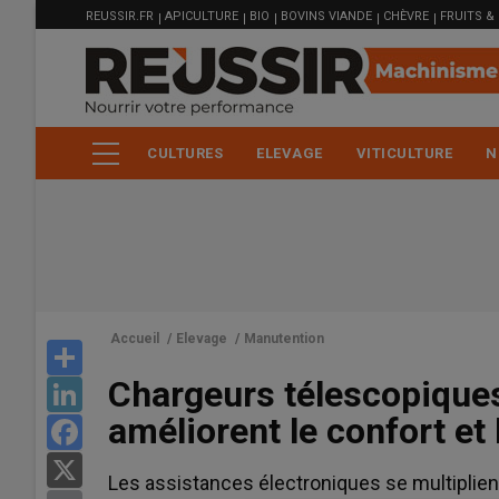
MENU
Aller
REUSSIR.FR
APICULTURE
BIO
BOVINS VIANDE
CHÈVRE
FRUITS &
FILIÈRE
au
contenu
principal
CULTURES
ELEVAGE
VITICULTURE
N
Accueil
/
Elevage
/
Manutention
Share
Chargeurs télescopique
LinkedIn
améliorent le confort et 
Facebook
X
Les assistances électroniques se multiplien