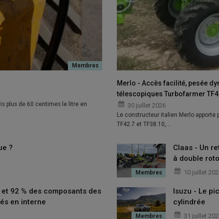
Merlo - Accès facilité, pesée d
télescopiques Turbofarmer TF42
is plus de 60 centimes le litre en
30 juillet 2026
Le constructeur italien Merlo apporte
TF42.7 et TF38.10,…
ue ?
Claas - Un re
à double roto
10 juillet 20
t et 92 % des composants des
Isuzu - Le p
és en interne
cylindrée
31 juillet 20