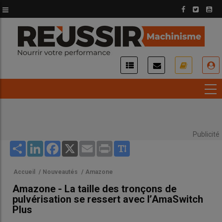
Aller
au
contenu
principal
USER
ACCOUNT
MENU
Publicité
Share
LinkedIn
Facebook
X
Email
Print
Accueil
/
Nouveautés
/
Amazone
Amazone - La taille des tronçons de
pulvérisation se ressert avec l’AmaSwitch
Plus