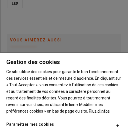
LED
VOUS AIMEREZ AUSSI
Grimme - Une grande trémie sur les
Gestion des cookies
arracheuses automotrices Varitron 470 XL
07 août 2026
Ce site utilise des cookies pour garantir le bon fonctionnement
des services essentiels et de mesure d’audience. En cliquant sur
Tuchel - Une balayeuse de logettes passe-
« Tout Accepter », vous consentez à l’utilisation de ces cookies
partout
et au traitement de vos données à caractère personnel au
06 août 2026
regard des finalités décrites. Vous pourrez à tout moment
revenir sur vos choix, en utilisant le lien « Modifier mes
Travail du sol ultrasuperficiel : la montée en
préférences cookies » en bas de page du site.
Plus d'infos
puissance des outils combinés
06 août 2026
Paramétrer mes cookies