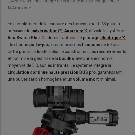
L'AmaSwitch Plus intègre un éclairage led sur chaque buse.
© Amazone
En complément de la coupure des tronçons par GPS pour la
précision de
pulvérisation
,
Amazone
dévoile le système
AmaSwitch Plus
. Ce dernier autorise le
pilotage
électrique
de chaque
porte-jets
, créant ainsi des
tronçons
de 50 cm.
Cette précision limite, selon le constructeur, les recouvrements
et optimise la gestion de la
bouillie
, avec une économie
moyenne de 5 % sur les
intrants
. Le système intègre la
circulation continue haute pression DUS pro
, garantissant
une pulvérisation homogène et un
volume mort
minimal.