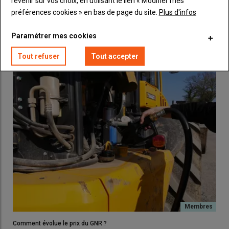
revenir sur vos choix, en utilisant le lien « Modifier mes
préférences cookies » en bas de page du site.
Plus d'infos
Obligatoire sur les véhicules poids lourds à
moteur diesel
construits après 2006, le réservoir d’AdBlue a fait son
Paramétrer mes cookies
apparition sur les voitures diesel dès 2014. Depuis 2019, les
LES PLUS LUS
fabricants de tracteurs et autres machines agricoles doivent
Tout refuser
Tout accepter
aussi veiller à réduire leurs émissions de NOx en ayant recours
au SCR et à l’AdBlue. Tous les nouveaux modèles de tracteurs
sont ainsi équipés d’un petit réservoir d’AdBlue avec un
bouchon bleu.
«
Pour les tracteurs, la consommation d’AdBlue représente entre
5 à 10% de la
consommation de GNR
», souligne le représentant
de Yara.
Comment évolue le prix du GNR ?