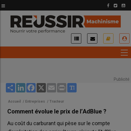
Aller
au
contenu
principal
USER
ACCOUNT
MENU
Publicité
Share
LinkedIn
Facebook
X
Email
Print
Accueil
/
Entreprises
/
Tracteur
Comment évolue le prix de l’AdBlue ?
Au coût du carburant qui pèse sur le compte