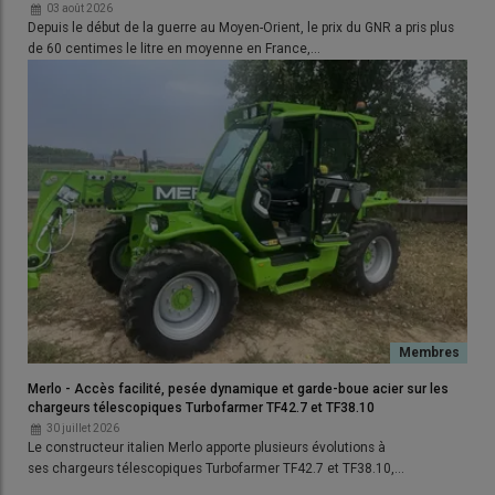
03 août 2026
Depuis le début de la guerre au Moyen-Orient, le prix du GNR a pris plus
de 60 centimes le litre en moyenne en France,…
Comment est fabriqué cet adjuvant
?
L’AdBlue est un mélange d’urée et d’eau déminéralisée. Il s’agit
d’un coproduit de l’urée utilisée comme
engrais
. Les
fabricants d’engrais possèdent des ateliers spécifiques pour sa
production. Pour fabriquer de l’urée, «
on craque le méthane (du
gaz naturel importé
, ndlr) à haute température pour faire de
l’ammoniac (NH
) et du CO
puis on mélange les deux
» explique
Merlo - Accès facilité, pesée dynamique et garde-boue acier sur les
3
2
chargeurs télescopiques Turbofarmer TF42.7 et TF38.10
Luc Ferreol.
30 juillet 2026
Le constructeur italien Merlo apporte plusieurs évolutions à
ses chargeurs télescopiques Turbofarmer TF42.7 et TF38.10,…